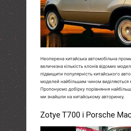
Неоперена китайська автомобільна промис
величезна кількість клонів відомих моде
підвищити популярність китайського авт
моделей найбільшим чином виділяються явн
Пропонуємо добірку порівняння найбільш 
ми знайшли на китайському авторинку.
Zotye T700 і Porsche Ma