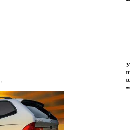
У
ш
.
ш
ma