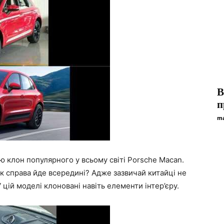
В
п
ma
 клон популярного у всьому світі Porsche Macan.
як справа йде всередині? Адже зазвичай китайці не
 цій моделі клоновані навіть елементи інтер’єру.