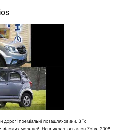
ios
и дорогі преміальні позашляховики. В їх
и відомих моделей. Наприклад, ось клон Zotye 2008,