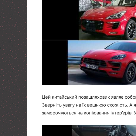
Цей китайський позашляховик являє собою
Зверніть увагу на їх вешнюю схожість. А 
заморочуються на копіювання інтер’єрів. У