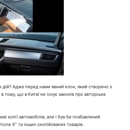
х дій? Адже перед нами явний клон, який створено з
 тому, що в Китаї не існує законів про авторське
еві копії автомобілів, але і був би позбавлений
Phone X” та інших скопійованих товарів.