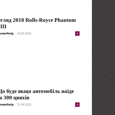
гляд 2018 Rolls-Royce Phantom
III
xwelhelp
-
20.04.2020
0
о буде якщо автомобіль наїде
а 300 цвяхів
xwelhelp
-
21.04.2020
0