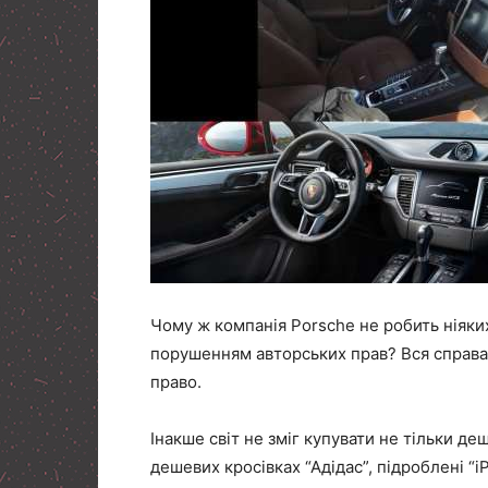
Чому ж компанія Porsche не робить ніяки
порушенням авторських прав? Вся справа в
право.
Інакше світ не зміг купувати не тільки деш
дешевих кросівках “Адідас”, підроблені “i