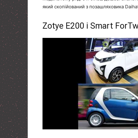
який скопійований з позашляховика Daihat
Zotye Е200 і Smart ForT