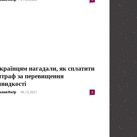
країнцям нагадали, як сплатити
траф за перевищення
видкості
xwelhelp
-
06.12.2021
0