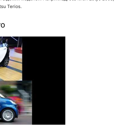
su Terios.
wo