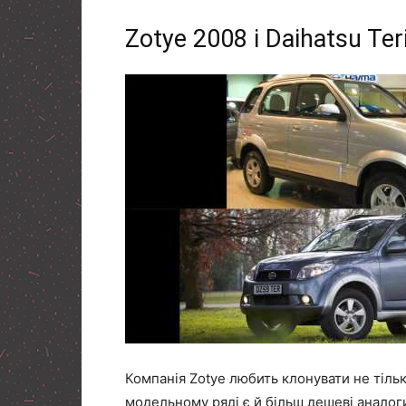
Zotye 2008 і Daihatsu Ter
Компанія Zotye любить клонувати не тільк
модельному ряді є й більш дешеві аналог