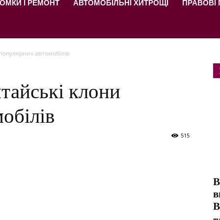
ОМКИ І РЕМОНТ
АВТОМОБІЛЬНІ ХИТРОЩІ
ПРАВОВІ
 популярних автомобілів
тайські клони
обілів
515
В
в
В
ma