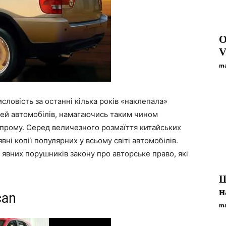
О
V
ma
ловість за останні кілька років «наклепала»
лей автомобілів, намагаючись таким чином
опрому. Серед величезного розмаїття китайських
і копії популярних у всьому світі автомобілів.
явних порушників закону про авторське право, які
Щ
н
can
ma