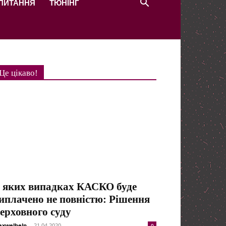
 ПИТАННЯ
ТЮНІНГ
Це цікаво!
 яких випадках КАСКО буде
иплачено не повністю: Рішення
ерховного суду
xwelhelp
-
21.04.2020
0