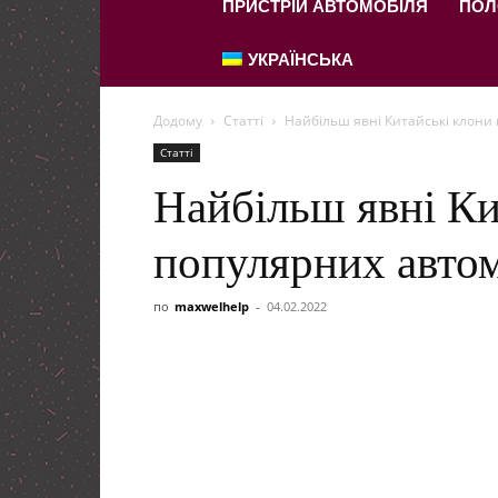
ПРИСТРІЙ АВТОМОБІЛЯ
ПОЛ
УКРАЇНСЬКА
Додому
Статті
Найбільш явні Китайські клони
Статті
Найбільш явні Ки
популярних автом
по
maxwelhelp
-
04.02.2022