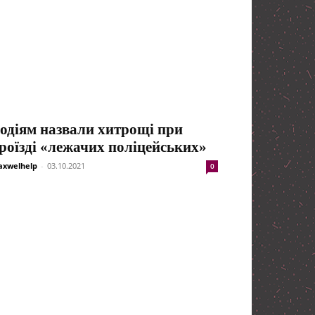
одіям назвали хитрощі при
роїзді «лежачих поліцейських»
xwelhelp
-
03.10.2021
0