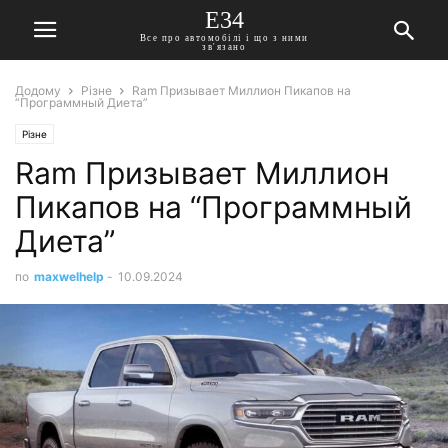
E34
Все про автомобілі і що з ними
зв'язано
Додому
Різне
Ram Призывает Миллион Пикапов на
“Программный Диета”
Різне
Ram Призывает Миллион
Пикапов на “Программный
Диета”
по
maxwelhelp
-
10.09.2024