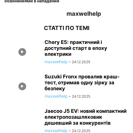
обвинениями в нападении
maxwelhelp
СТАТТІ ПО ТЕМІ
Chery E5: практичний і
доступний старт в епоху
електрики
maxwelhelp
-
24.12.2025
Suzuki Fronx провалив краш-
тест, отримав одну зірку за
безпеку
maxwelhelp
-
24.12.2025
Jaecoo J5 EV: новий компактний
електропозашляховик
дешевший за конкурентів
maxwelhelp
-
24.12.2025