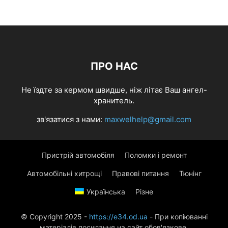
ПРО НАС
Не їздте за кермом швидше, ніж літає Ваш ангел-
хранитель.
зв'язатися з нами:
maxwelhelp@gmail.com
Пристрій автомобіля
Поломки і ремонт
Автомобільні хитрощі
Правові питання
Тюнінг
Українська
Різне
© Copyright 2025 -
https://e34.od.ua
- При копіюванні
матеріалів посилання на сайт обов'язкове.