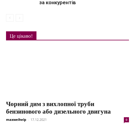
за конкурентів
Це цікаво!
Чорний дим з вихлопної труби
бензинового або дизельного двигуна
maxwelhelp
-
17.12.2021
0