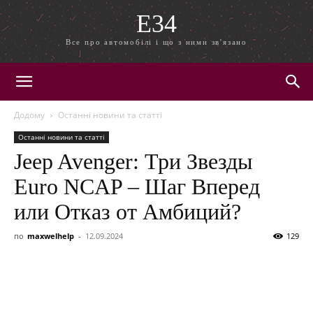
E34
Все про автомобілі і що з ними зв'язано
Додому
Останні новини та статті
Останні новини та статті
Jeep Avenger: Три Звезды
Euro NCAP – Шаг Вперед
или Отказ от Амбиций?
по
maxwelhelp
-
12.09.2024
129