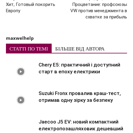
Хит, Готовый покорить
Процветание: профсоюзы
Европу
VW против менеджмента в
схватке за прибыль
maxwelhelp
СТАТТІ ПО ТЕМІ
БІЛЬШЕ ВІД АВТОРА
Chery E5: практичний і доступний
старт в епоху електрики
Suzuki Fronx провалив краш-тест,
отримав одну зірку за безпеку
Jaecoo J5 EV: новий компактний
електропозашляховик дешевший