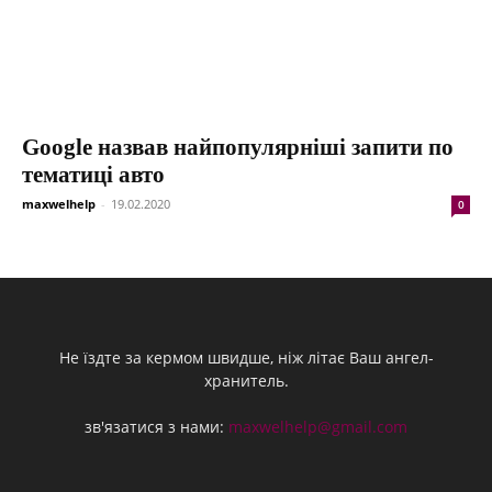
Google назвав найпопулярніші запити по
тематиці авто
maxwelhelp
-
19.02.2020
0
Не їздте за кермом швидше, ніж літає Ваш ангел-
хранитель.
зв'язатися з нами:
maxwelhelp@gmail.com