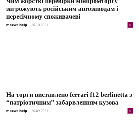
Чим жорсткі перевірки мінпромторгу
загрожують російським автозаводам і
пересічному споживачеві
maxwelhelp
-
20.10.2021
0
На торги виставлено ferrari f12 berlinetta з
“патріотичним” забарвленням кузова
maxwelhelp
-
20.09.2021
0