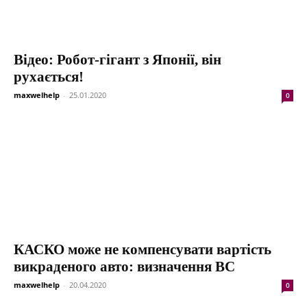
Відео: Робот-гігант з Японії, він
рухається!
maxwelhelp
-
25.01.2020
0
КАСКО може не компенсувати вартість
викраденого авто: визначення ВС
maxwelhelp
-
20.04.2020
0