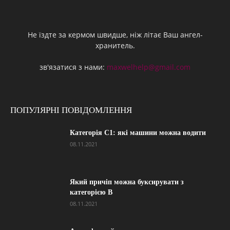
Не їздте за кермом швидше, ніж літає Ваш ангел-
хранитель.
зв'язатися з нами:
maxwelhelp@gmail.com
ПОПУЛЯРНІ ПОВІДОМЛЕННЯ
Категорія С1: які машини можна водити
08.11.2021
Який причіп можна буксирувати з
категорією В
08.11.2021