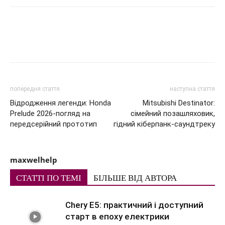
попередня стаття
наступна стаття
Відродження легенди: Honda
Mitsubishi Destinator:
Prelude 2026-погляд на
сімейний позашляховик,
передсерійний прототип
гідний кіберпанк-саундтреку
maxwelhelp
СТАТТІ ПО ТЕМІ
БІЛЬШЕ ВІД АВТОРА
Chery E5: практичний і доступний
старт в епоху електрики