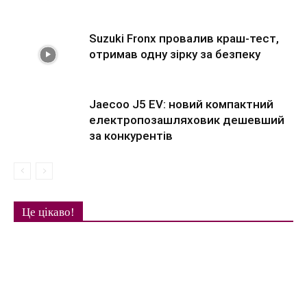
Suzuki Fronx провалив краш-тест,
отримав одну зірку за безпеку
Jaecoo J5 EV: новий компактний
електропозашляховик дешевший
за конкурентів
Це цікаво!