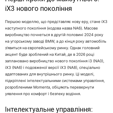
iX3 нового покоління
Першою моделлю, що представляє нову еру, стане iX3
наступного покоління (кодова назва NA6). Масове
виробництво почнеться в другій половині 2024 року
на угорському заводі BMW, а до кінця року автомобіль
з’явиться на європейському ринку. Однак головний
акцент буде зроблений на Китай, де в 2026 році
заплановано виробництво нового покоління i3 (NA0),
iX3 (NA6) і подовженої версії iX3 (NA8), спеціально
адаптованих для внутрішнього ринку. Ці моделі,
підкріплені інтелектуальними системами управління,
розробленими Momenta, обіцяють перевернути
уявлення про комфорт і безпеку водіння.
Інтелектуальне управління: