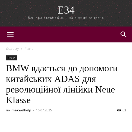
E34
Все про автомобілі і що з ними зв'язано
Додому
Різне
Різне
BMW вдається до допомоги
китайських ADAS для
революційної лінійки Neue
Klasse
по
maxwelhelp
-
16.07.2025
82