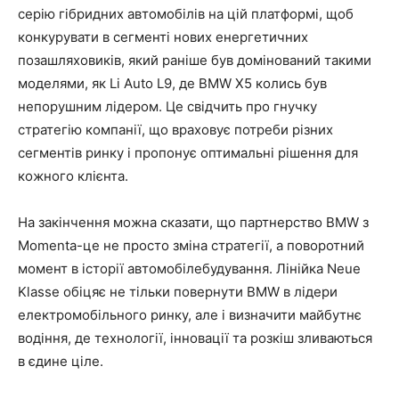
серію гібридних автомобілів на цій платформі, щоб
конкурувати в сегменті нових енергетичних
позашляховиків, який раніше був домінований такими
моделями, як Li Auto L9, де BMW X5 колись був
непорушним лідером. Це свідчить про гнучку
стратегію компанії, що враховує потреби різних
сегментів ринку і пропонує оптимальні рішення для
кожного клієнта.
На закінчення можна сказати, що партнерство BMW з
Momenta-це не просто зміна стратегії, а поворотний
момент в історії автомобілебудування. Лінійка Neue
Klasse обіцяє не тільки повернути BMW в лідери
електромобільного ринку, але і визначити майбутнє
водіння, де технології, інновації та розкіш зливаються
в єдине ціле.