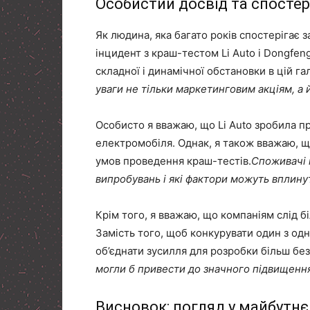
Особистий досвід та спосте
Як людина, яка багато років спостерігає 
інцидент з краш-тестом Li Auto і Dongfen
складної і динамічної обстановки в цій гал
уваги не тільки маркетинговим акціям, а й
Особисто я вважаю, що Li Auto зробила 
електромобіля. Однак, я також вважаю, 
умов проведення краш-тестів.
Споживачі 
випробувань і які фактори можуть вплинут
Крім того, я вважаю, що компаніям слід б
Замість того, щоб конкурувати один з одн
об’єднати зусилля для розробки більш бе
могли б привести до значного підвищення
Висновок: погляд у майбутнє