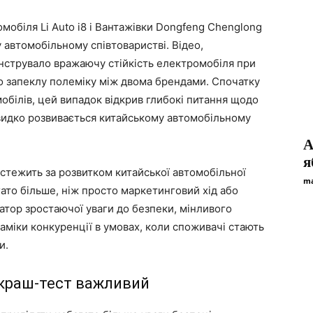
мобіля Li Auto i8 і Вантажівки Dongfeng Chenglong
 автомобільному співтоваристві. Відео,
монструвало вражаючу стійкість електромобіля при
ло запеклу полеміку між двома брендами. Спочатку
обілів, цей випадок відкрив глибокі питання щодо
швидко розвивається китайському автомобільному
А
я
 стежить за розвитком китайської автомобільної
ma
агато більше, ніж просто маркетинговий хід або
атор зростаючої уваги до безпеки, мінливого
аміки конкуренції в умовах, коли споживачі стають
и.
 краш-тест важливий