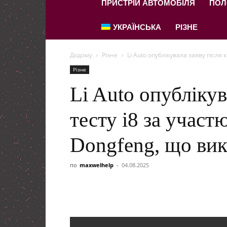
ПРИСТРІЙ АВТОМОБІЛЯ
ПОЛ
УКРАЇНСЬКА
РІЗНЕ
Додому
Різне
Li Auto опублікувала заяву після 
Різне
Li Auto опублікув
тесту i8 за учас
Dongfeng, що вик
по
maxwelhelp
-
04.08.2025