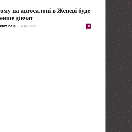
ому на автосалоні в Женеві буде
енше дівчат
xwelhelp
-
04.02.2022
0