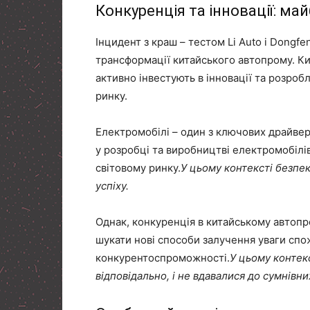
Конкуренція та інновації: м
Інцидент з краш – тестом Li Auto і Dongf
трансформації китайського автопрому. Кита
активно інвестують в інновації та розроб
ринку.
Електромобілі – один з ключових драйвері
у розробці та виробництві електромобілів,
світовому ринку.
У цьому контексті безпе
успіху.
Однак, конкуренція в китайському автопр
шукати нові способи залучення уваги спож
конкурентоспроможності.
У цьому контекс
відповідально, і не вдавалися до сумнівн