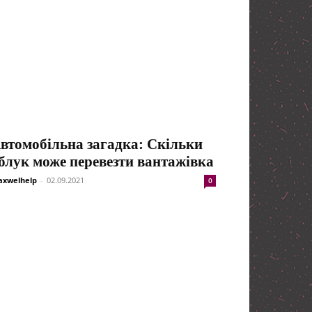
втомобільна загадка: Скільки
блук може перевезти вантажівка
xwelhelp
-
02.09.2021
0