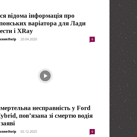
ся відома інформація про
понських варіатора для Лади
ести і XRay
xwelhelp
-
20.04.2020
0
мертельна несправність у Ford
ybrid, пов’язана зі смертю водія
 заяві
xwelhelp
-
02.12.2025
0