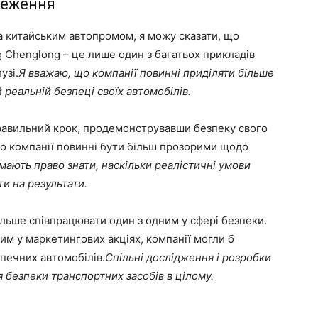
реження
за китайським автопромом, я можу сказати, що
g Chenglong – це лише один з багатьох прикладів
узі.
Я вважаю, що компанії повинні приділяти більше
 реальній безпеці своїх автомобілів.
правильний крок, продемонструвавши безпеку свого
що компанії повинні бути більш прозорими щодо
мають право знати, наскільки реалістичні умови
и на результати.
ільше співпрацювати один з одним у сфері безпеки.
им у маркетингових акціях, компанії могли б
зпечних автомобілів.
Спільні дослідження і розробки
 безпеки транспортних засобів в цілому.