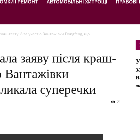
ОМКИ І РЕМОНТ
АВТОМОБІЛЬНІ ХИТРОЩІ
ПРАВОВІ
краш-тесту i8 за участю Вантажівки Dongfeng, що...
ала заяву після краш-
У
з
тю Вантажівки
н
ликала суперечки
ma
71