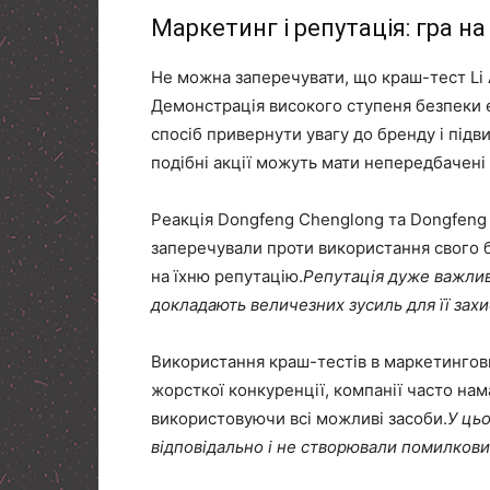
Маркетинг і репутація: гра на
Не можна заперечувати, що краш-тест Li
Демонстрація високого ступеня безпеки е
спосіб привернути увагу до бренду і підв
подібні акції можуть мати непередбачені 
Реакція Dongfeng Chenglong та Dongfeng
заперечували проти використання свого б
на їхню репутацію.
Репутація дуже важлива
докладають величезних зусиль для її захи
Використання краш-тестів в маркетингови
жорсткої конкуренції, компанії часто на
використовуючи всі можливі засоби.
У цьо
відповідально і не створювали помилкови