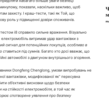
 приділяти набагато більше уваги безпеці
в минулому, показали, наскільки важливо, щоб
Ч
ам захисту. І краш-тести, такі як Той, що
м
ову роль у підвищенні довіри споживачів.
ma
тестом i8 справило сильне враження. Візуально
електромобіль витримав удар вантажівки з
ий сигнал для потенційних покупців, особливо в
 ставиться під сумнів.
Багато хто досі вважає, що
ійні автомобілі з двигуном внутрішнього згоряння.
авники Dongfeng Chenglong, умови випробувань не
ої вантажівки, модифікованої як” пересувна
бити об’єктивні висновки щодо безпеки
и на стійкості електромобіля, в той час як
ворює спотворене уявлення про безпеку