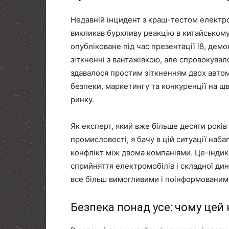
Недавній інцидент з краш-тестом електро
викликав бурхливу реакцію в китайському
опубліковане під час презентації i8, де
зіткненні з вантажівкою, але спровокува
здавалося простим зіткненням двох автом
безпеки, маркетингу та конкуренції на 
ринку.
Як експерт, який вже більше десяти років
промисловості, я бачу в цій ситуації наб
конфлікт між двома компаніями. Це-індик
сприйняття електромобілів і складної дин
все більш вимогливими і поінформованим
Безпека понад усе: чому цей