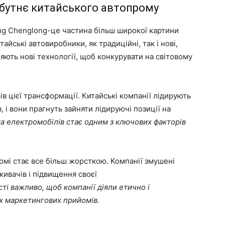
айбутнє китайського автопрому
eng Chenglong-це частина більш широкої картини
йські автовиробники, як традиційні, так і нові,
ляють нові технології, щоб конкурувати на світовому
в цієї трансформації. Китайські компанії лідирують
 і вони прагнуть зайняти лідируючі позиції на
ка електромобілів стає одним з ключових факторів
омі стає все більш жорсткою. Компанії змушені
ивачів і підвищення своєї
ті важливо, щоб компанії діяли етично і
их маркетингових прийомів.