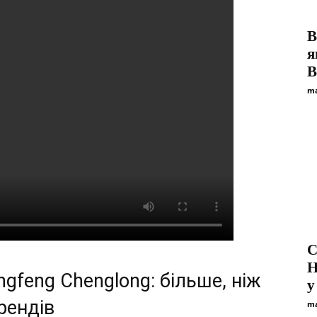
В
я
В
ma
С
H
ongfeng Chenglong: більше, ніж
у
рендів
ma