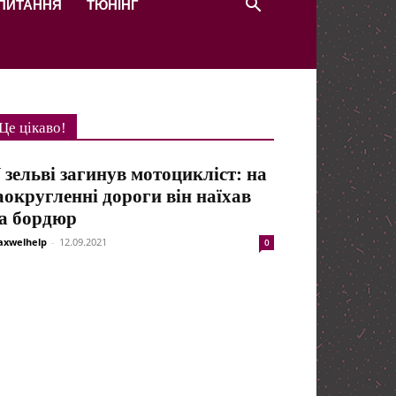
 ПИТАННЯ
ТЮНІНГ
Це цікаво!
 зельві загинув мотоцикліст: на
аокругленні дороги він наїхав
а бордюр
xwelhelp
-
12.09.2021
0