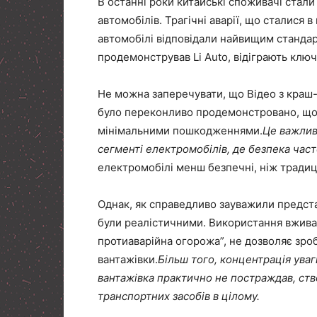
В останні роки китайські споживачі стали
автомобілів. Трагічні аварії, що сталися 
автомобілі відповідали найвищим стандарт
продемонстрував Li Auto, відіграють ключ
Не можна заперечувати, що Відео з краш-
було переконливо продемонстровано, що 
мінімальними пошкодженнями.
Це важлив
сегменті електромобілів, де безпека часто
електромобілі менш безпечні, ніж традиц
Однак, як справедливо зауважили предст
були реалістичними. Використання вживан
протиаварійна огорожа”, не дозволяє зро
вантажівки.
Більш того, концентрація уваг
вантажівка практично не постраждав, ст
транспортних засобів в цілому.