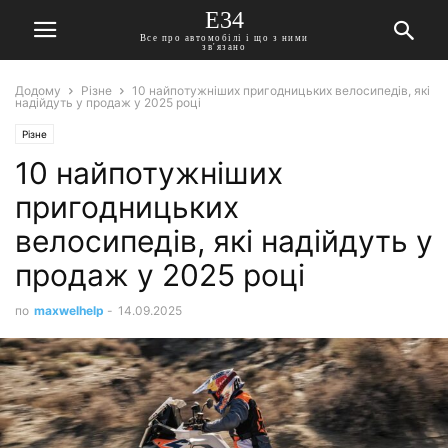
E34
Все про автомобілі і що з ними
зв'язано
Додому
Різне
10 найпотужніших пригодницьких велосипедів, які
надійдуть у продаж у 2025 році
Різне
10 найпотужніших
пригодницьких
велосипедів, які надійдуть у
продаж у 2025 році
по
maxwelhelp
-
14.09.2025