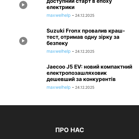
доступний старт в епоху
електрики
maxwelhelp
-
24.12.2025
Suzuki Fronx провалив краш-
тест, отримав одну зірку за
безпеку
maxwelhelp
-
24.12.2025
Jaecoo J5 EV: новий компактний
електропозашляховик
дешевший за конкурентів
maxwelhelp
-
24.12.2025
ПРО НАС