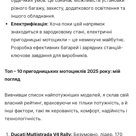
будь-яких умов. Це означає Можливість установки
різного багажу, захисту, додаткового освітлення та
іншого обладнання.
Електрифікація:
Хоча поки цей напрямок
знаходиться в зародковому стані, електричні
пригодницькі мотоцикли – це неминуче майбутнє.
Розробка ефективних батарей і зарядних станцій-
ключове завдання для виробників.
Топ – 10 пригодницьких мотоциклів 2025 року: мій
погляд
Вивчивши список найпотужніших моделей, я склав свій
власний рейтинг, враховуючи не тільки потужність, а й
інші фактори, такі як керованість, комфорт, надійність і
технологічність.
Ducati Multistrada V4 Rally:
Безумовно, лідер. 170