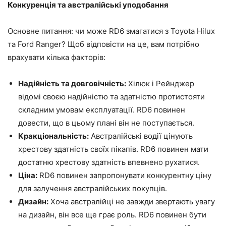
Конкуренція та австралійські уподобання
Основне питання: чи може RD6 змагатися з Toyota Hilux
та Ford Ranger? Щоб відповісти на це, вам потрібно
врахувати кілька факторів:
Надійність та довговічність:
Хілюк і Рейнджер
відомі своєю надійністю та здатністю протистояти
складним умовам експлуатації. RD6 повинен
довести, що в цьому плані він не поступається.
Кракціональність:
Австралійські водії цінують
хрестову здатність своїх пікапів. RD6 повинен мати
достатню хрестову здатність впевнено рухатися.
Ціна:
RD6 повинен запропонувати конкурентну ціну
для залучення австралійських покупців.
Дизайн:
Хоча австралійці не завжди звертають увагу
на дизайн, він все ще грає роль. RD6 повинен бути