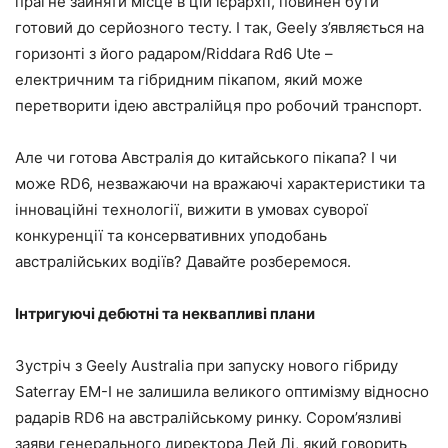
прагне зайняти місце в цій ієрархії, повинен бути
готовий до серйозного тесту. І так, Geely з’являється на
горизонті з його радаром/Riddara Rd6 Ute –
електричним та гібридним пікапом, який може
перетворити ідею австралійця про робочий транспорт.
Але чи готова Австралія до китайського пікапа? І чи
може RD6, незважаючи на вражаючі характеристики та
інноваційні технології, вижити в умовах суворої
конкуренції та консервативних уподобань
австралійських водіїв? Давайте розберемося.
Інтригуючі дебютні та неквапливі плани
Зустріч з Geely Australia при запуску нового гібриду
Saterray EM-I не залишила великого оптимізму відносно
радарів RD6 на австралійському ринку. Сором’язливі
заяви генерального директора Лей Лі, який говорить