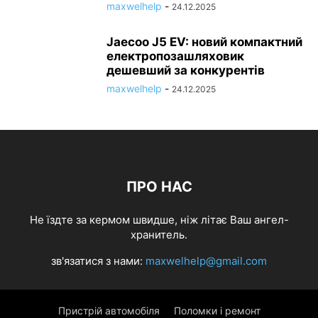
maxwelhelp
-
24.12.2025
Jaecoo J5 EV: новий компактний
електропозашляховик
дешевший за конкурентів
maxwelhelp
-
24.12.2025
ПРО НАС
Не їздте за кермом швидше, ніж літає Ваш ангел-
хранитель.
зв'язатися з нами:
maxwelhelp@gmail.com
Пристрій автомобіля
Поломки і ремонт