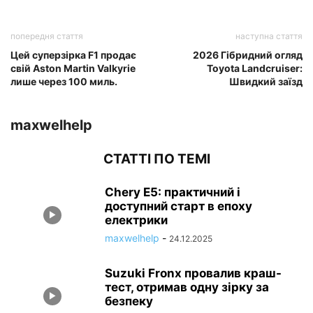
попередня стаття
наступна стаття
Цей суперзірка F1 продає
2026 Гібридний огляд
свій Aston Martin Valkyrie
Toyota Landcruiser:
лише через 100 миль.
Швидкий заїзд
maxwelhelp
СТАТТІ ПО ТЕМІ
Chery E5: практичний і
доступний старт в епоху
електрики
maxwelhelp
-
24.12.2025
Suzuki Fronx провалив краш-
тест, отримав одну зірку за
безпеку