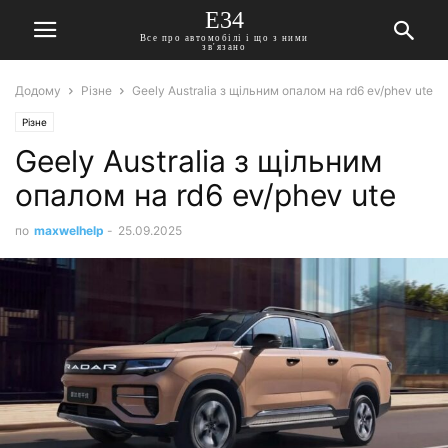
E34
Все про автомобілі і що з ними
зв'язано
Додому
Різне
Geely Australia з щільним опалом на rd6 ev/phev ute
Різне
Geely Australia з щільним
опалом на rd6 ev/phev ute
по
maxwelhelp
-
25.09.2025