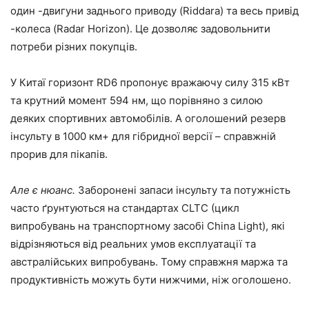
один -двигуни заднього приводу (Riddara) та весь привід
-колеса (Radar Horizon). Це дозволяє задовольнити
потреби різних покупців.
У Китаї горизонт RD6 пропонує вражаючу силу 315 кВт
та крутний момент 594 нм, що порівняно з силою
деяких спортивних автомобілів. А оголошений резерв
інсульту в 1000 км+ для гібридної версії – справжній
прорив для пікапів.
Але є нюанс.
Заборонені запаси інсульту та потужність
часто ґрунтуються на стандартах CLTC (цикл
випробувань на транспортному засобі China Light), які
відрізняються від реальних умов експлуатації та
австралійських випробувань. Тому справжня маржа та
продуктивність можуть бути нижчими, ніж оголошено.