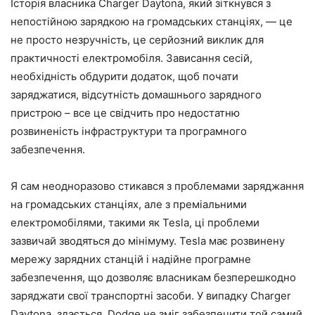
Історія власника Charger Daytona, який зіткнувся з
непостійною зарядкою на громадських станціях, — це
не просто незручність, це серйозний виклик для
практичності електромобіля. Зависання сесій,
необхідність обдурити додаток, щоб почати
заряджатися, відсутність домашнього зарядного
пристрою – все це свідчить про недостатню
розвиненість інфраструктури та програмного
забезпечення.
Я сам неодноразово стикався з проблемами заряджання
на громадських станціях, але з преміальними
електромобілями, такими як Tesla, ці проблеми
зазвичай зводяться до мінімуму. Tesla має розвинену
мережу зарядних станцій і надійне програмне
забезпечення, що дозволяє власникам безперешкодно
заряджати свої транспортні засоби. У випадку Charger
Daytona, здається, Dodge не зміг забезпечити той самий