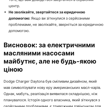
центр.
Не зволікайте, звертайтеся за юридичною
допомогою:
Якщо ви зіткнулися з серйозними
проблемами, не зволікайте, зверніться за юридичною
допомогою.
Висновок: за електричними
масляними насосами
майбутнє, але не будь-якою
ціною
Dodge Charger Daytona був сміливим дизайном, який
мав символізувати нову еру американських масл-карів.
Однак, мабуть, реалізація виявилася складнішою, ніж
планувалося. Історія одного власника, який зіткнувся з
серйозними проблемами, є тривожним дзвіночком для