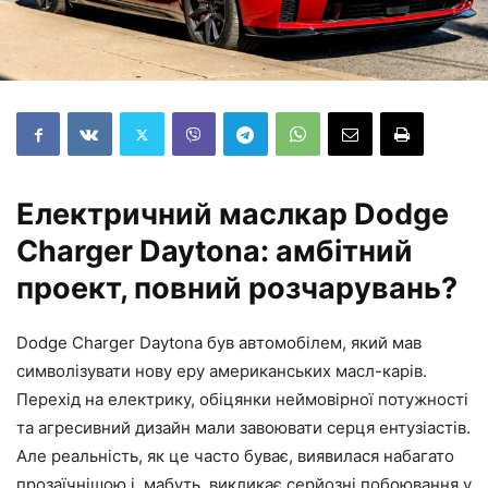
Електричний маслкар Dodge
Charger Daytona: амбітний
проект, повний розчарувань?
Dodge Charger Daytona був автомобілем, який мав
символізувати нову еру американських масл-карів.
Перехід на електрику, обіцянки неймовірної потужності
та агресивний дизайн мали завоювати серця ентузіастів.
Але реальність, як це часто буває, виявилася набагато
прозаїчнішою і, мабуть, викликає серйозні побоювання у