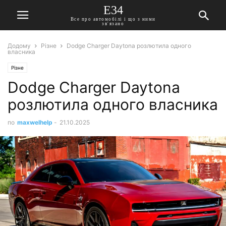
E34
Все про автомобілі і що з ними
зв'язано
Додому
Різне
Dodge Charger Daytona розлютила одного
власника
Різне
Dodge Charger Daytona
розлютила одного власника
по
maxwelhelp
-
21.10.2025