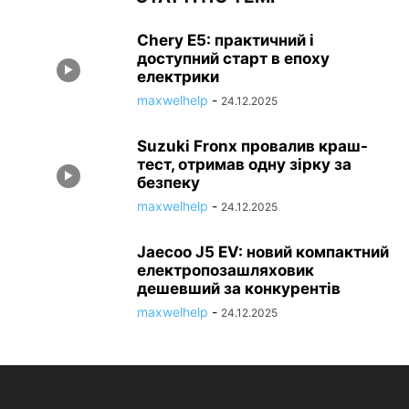
Chery E5: практичний і
доступний старт в епоху
електрики
maxwelhelp
-
24.12.2025
Suzuki Fronx провалив краш-
тест, отримав одну зірку за
безпеку
maxwelhelp
-
24.12.2025
Jaecoo J5 EV: новий компактний
електропозашляховик
дешевший за конкурентів
maxwelhelp
-
24.12.2025