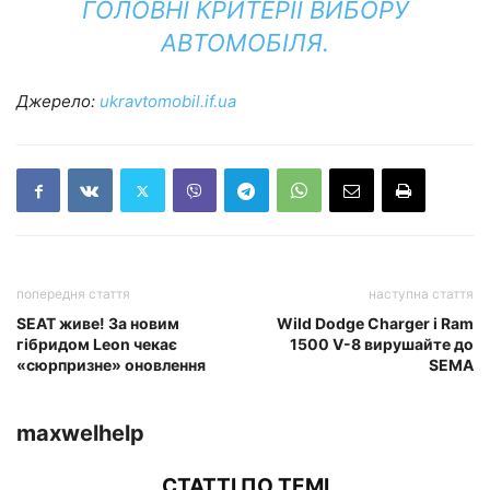
ГОЛОВНІ КРИТЕРІЇ ВИБОРУ
АВТОМОБІЛЯ.
Джерело:
ukravtomobil.if.ua
попередня стаття
наступна стаття
SEAT живе! За новим
Wild Dodge Charger і Ram
гібридом Leon чекає
1500 V-8 вирушайте до
«сюрпризне» оновлення
SEMA
maxwelhelp
СТАТТІ ПО ТЕМІ