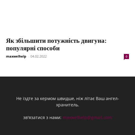
Як збільшити потужність двигуна:
популярні способи
maxwelhelp
-
04.02.2022
0
Не їздте за кермом швидше, ніж літає Ваш ангел-
хранитель.
зв'язатися з нами:
maxwelhelp@gmail.com