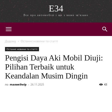
E34
Все про автомобілі і що з ними зв'язано
Додому
Останні новини та статті
Останні новини та статті
Pengisi Daya Aki Mobil Diuji:
Pilihan Terbaik untuk
Keandalan Musim Dingin
по
maxwelhelp
-
26.11.2025
43