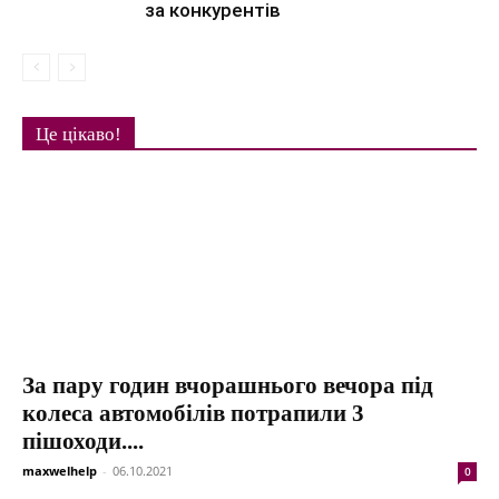
за конкурентів
Це цікаво!
За пару годин вчорашнього вечора під
колеса автомобілів потрапили 3
пішоходи....
maxwelhelp
-
06.10.2021
0