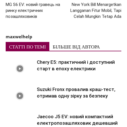
MG S6 EV: новий гравець на
New York Bill Menargetkan
ринку електричних
Langganan Fitur Mobil, Tapi
позашляховиків
Celah Mungkin Tetap Ada
maxwelhelp
СТАТТІ ПО ТЕМІ
БІЛЬШЕ ВІД АВТОРА
Chery E5: практичний і доступний
старт в епоху електрики
Suzuki Fronx провалив краш-тест,
отримав одну зірку за безпеку
Jaecoo J5 EV: новий компактний
електропозашляховик дешевший