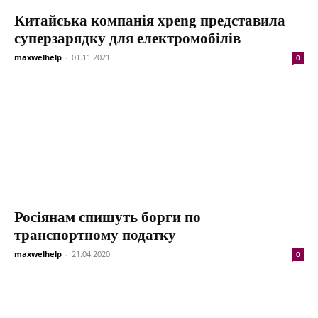
Китайська компанія xpeng представила
суперзарядку для електромобілів
maxwelhelp
-
01.11.2021
0
Росіянам спишуть борги по
транспортному податку
maxwelhelp
-
21.04.2020
0