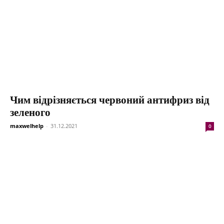
Чим відрізняється червоний антифриз від
зеленого
maxwelhelp
-
31.12.2021
0