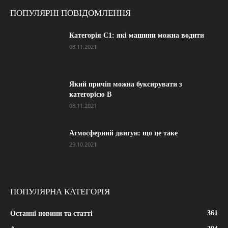
ПОПУЛЯРНІ ПОВІДОМЛЕННЯ
Категорія С1: які машини можна водити
08.11.2021
Який причіп можна буксирувати з
категорією В
08.11.2021
Атмосферний двигун: що це таке
29.10.2021
ПОПУЛЯРНА КАТЕГОРІЯ
361
Останні новини та статті