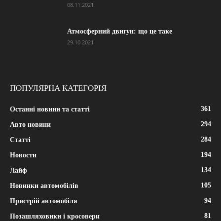
08.11.2021
Атмосферний двигун: що це таке
29.10.2021
ПОПУЛЯРНА КАТЕГОРІЯ
361
Останні новини та статті
294
Авто новини
284
Статті
194
Новости
134
Лайф
105
Новинки автомобілів
94
Пристрій автомобіля
81
Позашляховики і кросовери