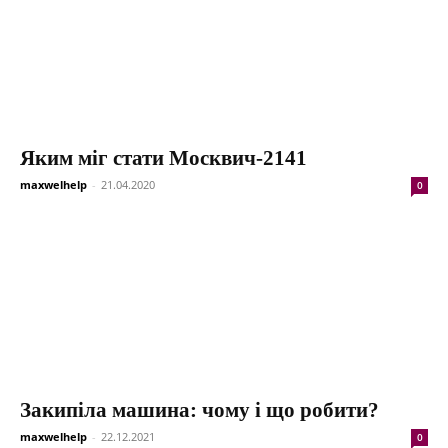
Яким міг стати Москвич-2141
maxwelhelp
-
21.04.2020
0
Закипіла машина: чому і що робити?
maxwelhelp
-
22.12.2021
0