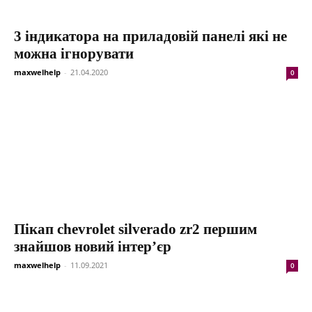
3 індикатора на приладовій панелі які не
можна ігнорувати
maxwelhelp
-
21.04.2020
0
Пікап chevrolet silverado zr2 першим
знайшов новий інтер’єр
maxwelhelp
-
11.09.2021
0