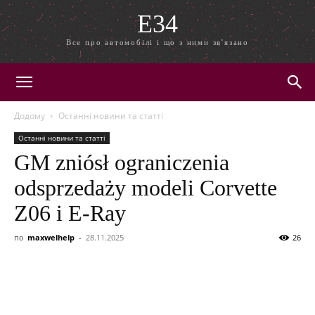
E34
Все про автомобілі і що з ними зв'язано
Додому
Останні новини та статті
Останні новини та статті
GM zniósł ograniczenia
odsprzedaży modeli Corvette
Z06 i E-Ray
по
maxwelhelp
-
28.11.2025
26