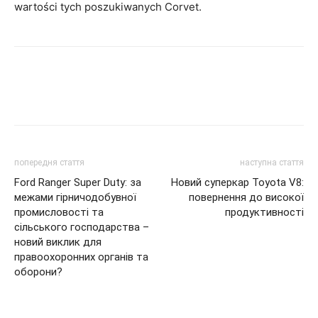
wartości tych poszukiwanych Corvet.
попередня стаття
наступна стаття
Ford Ranger Super Duty: за
Новий суперкар Toyota V8:
межами гірничодобувної
повернення до високої
промисловості та
продуктивності
сільського господарства –
новий виклик для
правоохоронних органів та
оборони?