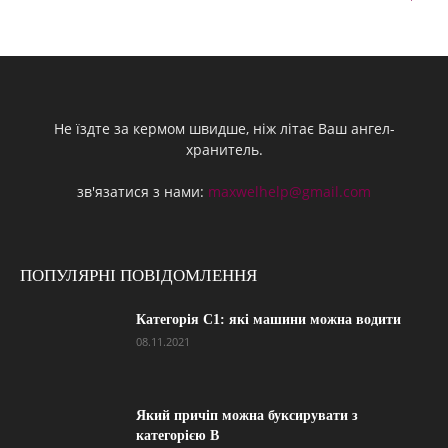
Не їздте за кермом швидше, ніж літає Ваш ангел-
хранитель.
зв'язатися з нами:
maxwelhelp@gmail.com
ПОПУЛЯРНІ ПОВІДОМЛЕННЯ
Категорія С1: які машини можна водити
08.11.2021
Який причіп можна буксирувати з
категорією В