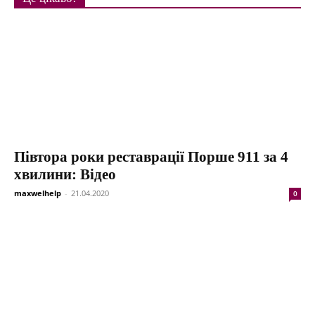
Півтора роки реставрації Порше 911 за 4
хвилини: Відео
maxwelhelp
-
21.04.2020
0