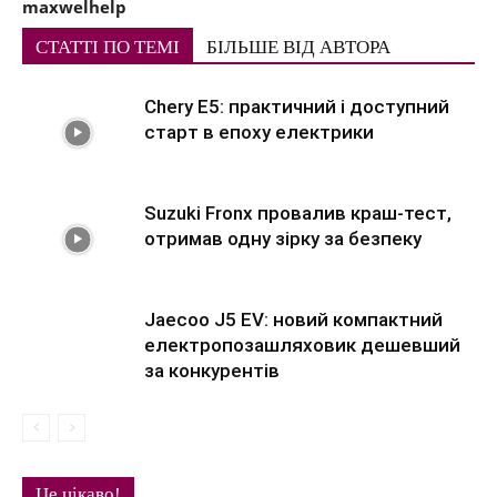
maxwelhelp
СТАТТІ ПО ТЕМІ
БІЛЬШЕ ВІД АВТОРА
Chery E5: практичний і доступний
старт в епоху електрики
Suzuki Fronx провалив краш-тест,
отримав одну зірку за безпеку
Jaecoo J5 EV: новий компактний
електропозашляховик дешевший
за конкурентів
Це цікаво!