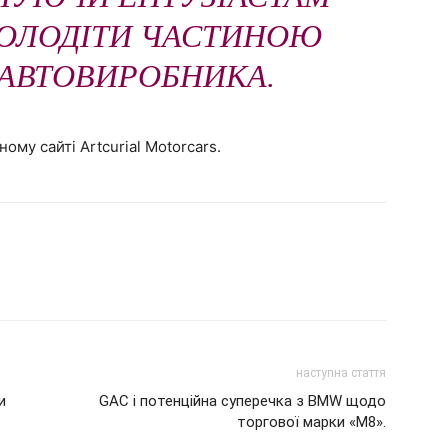
ОЛОДІТИ ЧАСТИНОЮ
АВТОВИРОБНИКА.
ому сайті Artcurial Motorcars.
наступна стаття
и
GAC і потенційна суперечка з BMW щодо
торгової марки «M8».