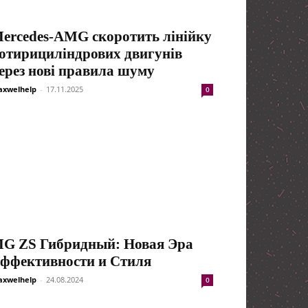
ercedes-AMG скоротить лінійку
отирициліндрових двигунів
ерез нові правила шуму
xwelhelp
-
17.11.2025
0
G ZS Гибридный: Новая Эра
ффективности и Стиля
xwelhelp
-
24.08.2024
0