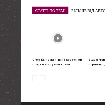
СТАТТІ ПО ТЕМІ
БІЛЬШЕ ВІД АВТ
Chery E5: практичний і доступний
Suzuki Fro
старт в епоху електрики
отримав од