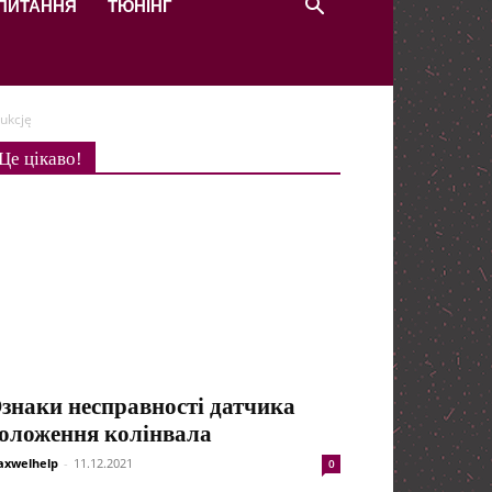
 ПИТАННЯ
ТЮНІНГ
ukcję
Це цікаво!
знаки несправності датчика
оложення колінвала
xwelhelp
-
11.12.2021
0