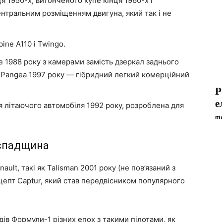
я 1950-х, витонченого купе кінця 1960-х і
ентральним розміщенням двигуна, який так і не
ine A110 і Twingo.
 1988 року з камерами замість дзеркал заднього
ж Pangea 1997 року — гібридний легкий комерційний
P
е
ія літаючого автомобіля 1992 року, розроблена для
ma
 спадщина
ult, такі як Talisman 2001 року (не пов’язаний з
нцепт Captur, який став передвісником популярного
ів Формули-1 різних епох з такими пілотами, як