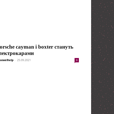
orsche cayman і boxter стануть
лектрокарами
xwelhelp
-
25.09.2021
0