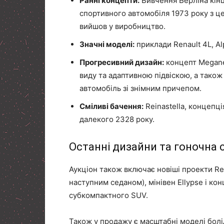
Ранні концепти:
Вивчення Берліна кінц
спортивного автомобіля 1973 року з ц
вийшов у виробництво.
Значні моделі:
приклади Renault 4L, Alp
Прогресивний дизайн:
концепт Megane
виду та адаптивною підвіскою, а тако
автомобіль зі знімним причепом.
Сміливі бачення:
Reinastella, концепц
далекого 2328 року.
Останні дизайни та гоночна
Аукціон також включає новіші проекти Rena
наступним седаном), мінівен Ellypse і ко
субкомпактного SUV.
Також у продажу є масштабні моделі болід