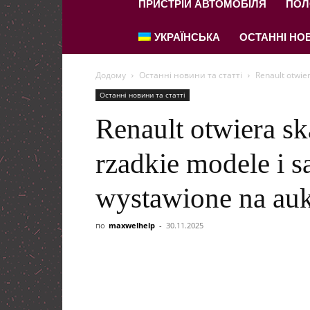
ПРИСТРІЙ АВТОМОБІЛЯ
ПОЛ
УКРАЇНСЬКА
ОСТАННІ НОВ
Додому
Останні новини та статті
Renault otwie
Останні новини та статті
Renault otwiera sk
rzadkie modele i 
wystawione na auk
по
maxwelhelp
-
30.11.2025