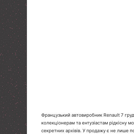
Французький автовиробник Renault 7 гру
колекціонерам та ентузіастам рідкісну мо
секретних архівів. У продажу є не лише п