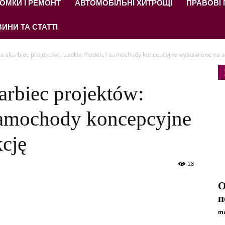
ОМКИ І РЕМОНТ
АВТОМОБІЛЬНІ ХИТРОЩІ
ПРАВОВІ
ИНИ ТА СТАТТІ
ra skarbiec projektów: rzadkie modele i samochody koncepcyjne wystawione na a
arbiec projektów:
samochody koncepcyjne
cję
28
О
п
ma