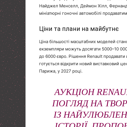
Найджел Менселл, Деймон Хілл, Фернандо 
мініатюрні гоночні автомобілі продаватиму
Ціни та плани на майбутнє
Ціна більшості масштабних моделей станов
екземпляри можуть досягати 5000–10 000
до 6000 євро. Рішення Renault продавати
готується відкрити новий виставковий ц
Парижа, у 2027 році.
АУКЦІОН RENAU
ПОГЛЯД НА ТВО
ІЗ НАЙУЛЮБЛЕН
ІСТОРІЇ, ПРОП