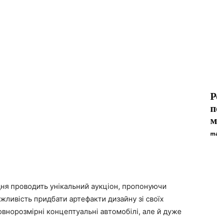
Р
п
м
ma
дня проводить унікальний аукціон, пропонуючи
жливість придбати артефакти дизайну зі своїх
овнорозмірні концептуальні автомобілі, але й дуже