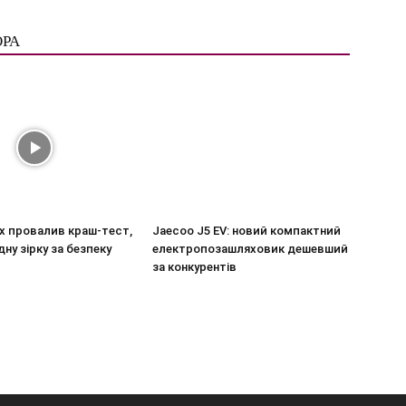
ОРА
nx провалив краш-тест,
Jaecoo J5 EV: новий компактний
ну зірку за безпеку
електропозашляховик дешевший
за конкурентів