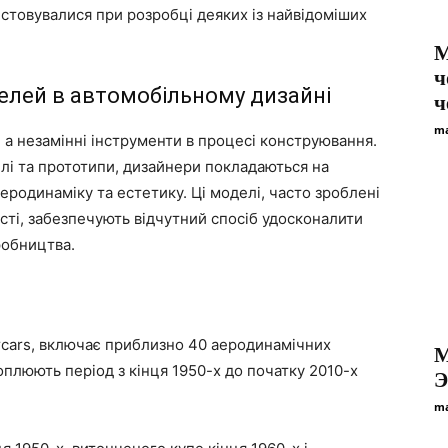
истовувалися при розробці деяких із найвідоміших
M
ч
лей в автомобільному дизайні
ч
ma
 а незамінні інструменти в процесі конструювання.
лі та прототипи, дизайнери покладаються на
аеродинаміку та естетику. Ці моделі, часто зроблені
ності, забезпечують відчутний спосіб удосконалити
робництва.
orcars, включає приблизно 40 аеродинамічних
M
оплюють період з кінця 1950-х до початку 2010-х
Э
ma