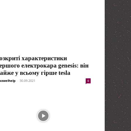
озкриті характеристики
ершого електрокара genesis: він
айже у всьому гірше tesla
xwelhelp
-
30.09.2021
0