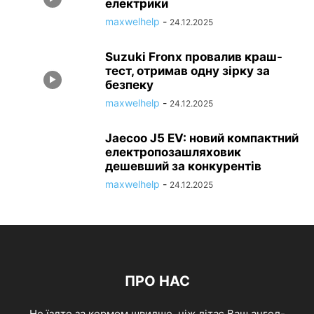
електрики
maxwelhelp
-
24.12.2025
Suzuki Fronx провалив краш-
тест, отримав одну зірку за
безпеку
maxwelhelp
-
24.12.2025
Jaecoo J5 EV: новий компактний
електропозашляховик
дешевший за конкурентів
maxwelhelp
-
24.12.2025
ПРО НАС
Не їздте за кермом швидше, ніж літає Ваш ангел-