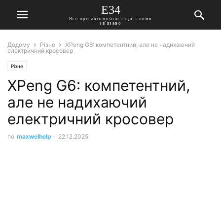
E34
Все про автомобілі і що з ними
зв'язано
Додому
Різне
XPeng G6: компетентний, але не надихаючий
електричний кросовер
Різне
XPeng G6: компетентний,
але не надихаючий
електричний кросовер
по
maxwelhelp
-
22.12.2025