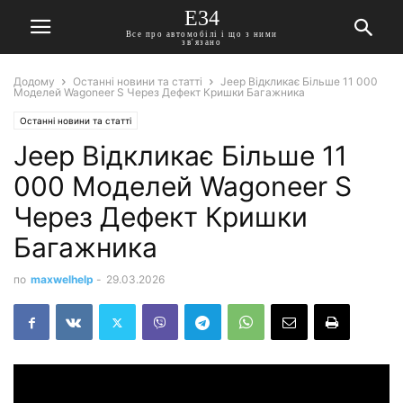
E34
Все про автомобілі і що з ними
зв'язано
Додому
Останні новини та статті
Jeep Відкликає Більше 11 000
Моделей Wagoneer S Через Дефект Кришки Багажника
Останні новини та статті
Jeep Відкликає Більше 11
000 Моделей Wagoneer S
Через Дефект Кришки
Багажника
по
maxwelhelp
-
29.03.2026