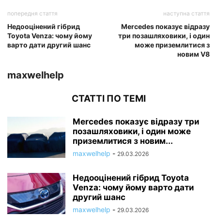
попередня стаття
наступна стаття
Недооцінений гібрид
Mercedes показує відразу
Toyota Venza: чому йому
три позашляховики, і один
варто дати другий шанс
може приземлитися з
новим V8
maxwelhelp
СТАТТІ ПО ТЕМІ
Mercedes показує відразу три
позашляховики, і один може
приземлитися з новим...
maxwelhelp
-
29.03.2026
Недооцінений гібрид Toyota
Venza: чому йому варто дати
другий шанс
maxwelhelp
-
29.03.2026