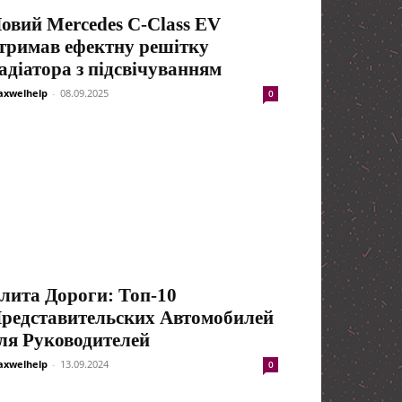
овий Mercedes C-Class EV
тримав ефектну решітку
адіатора з підсвічуванням
xwelhelp
-
08.09.2025
0
лита Дороги: Топ-10
редставительских Автомобилей
ля Руководителей
xwelhelp
-
13.09.2024
0