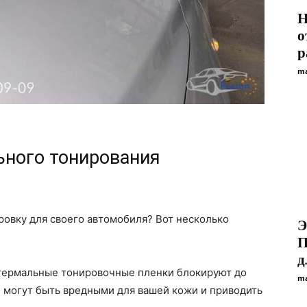
Н
о
р
ma
ного тонирования
овку для своего автомобиля? Вот несколько
Э
П
д
Атермальные тонировочные пленки блокируют до
ma
 могут быть вредными для вашей кожи и приводить