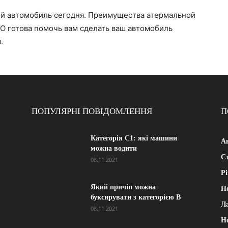
вой автомобиль сегодня. Преимущества атермальной
O готова помочь вам сделать ваш автомобиль
.
ПОПУЛЯРНІ ПОВІДОМЛЕННЯ
П
Категорія С1: які машини
А
можна водити
Ст
08.11.2021
Рі
Який причіп можна
Н
буксирувати з категорією В
Л
08.11.2021
Н