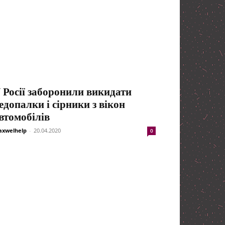
 Росії заборонили викидати
едопалки і сірники з вікон
втомобілів
xwelhelp
-
20.04.2020
0