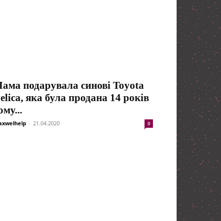
ама подарувала синові Toyota
elica, яка була продана 14 років
ому...
xwelhelp
-
21.04.2020
0