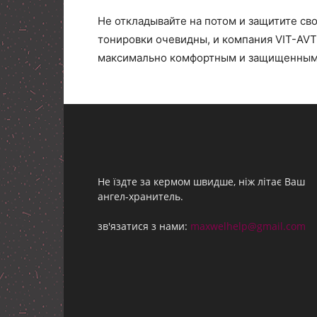
Не откладывайте на потом и защитите с
тонировки очевидны, и компания VIT-AVT
максимально комфортным и защищенным
Не їздте за кермом швидше, ніж літає Ваш
ангел-хранитель.
зв'язатися з нами:
maxwelhelp@gmail.com