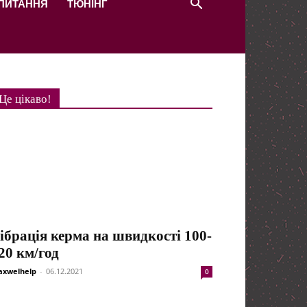
 ПИТАННЯ
ТЮНІНГ
Це цікаво!
ібрація керма на швидкості 100-
20 км/год
xwelhelp
-
06.12.2021
0