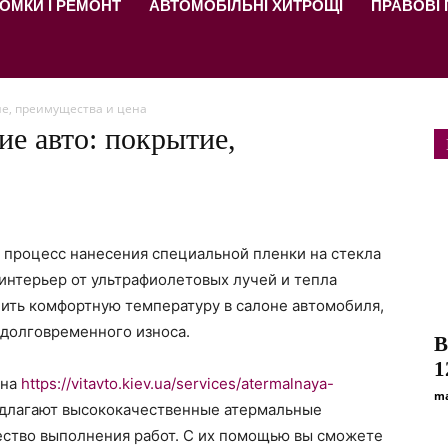
ОМКИ І РЕМОНТ
АВТОМОБІЛЬНІ ХИТРОЩІ
ПРАВОВІ
ие, преимущества и цена
е авто: покрытие,
 процесс нанесения специальной пленки на стекла
интерьер от ультрафиолетовых лучей и тепла
нить комфортную температуру в салоне автомобиля,
 долговременного износа.
В
1
 на
https://vitavto.kiev.ua/services/atermalnaya-
ma
едлагают высококачественные атермальные
ество выполнения работ. С их помощью вы сможете