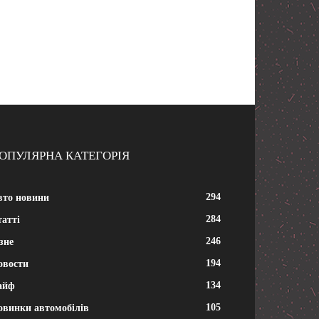
ОПУЛЯРНА КАТЕГОРІЯ
294
вто новини
284
атті
246
зне
194
овости
134
айф
105
овинки автомобілів