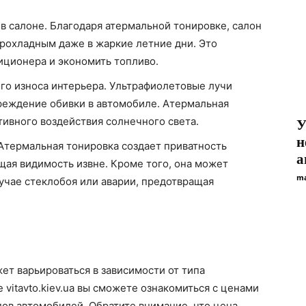
 салоне. Благодаря атермальной тонировке, салон
прохладным даже в жаркие летние дни. Это
иционера и экономить топливо.
го износа интерьера. Ультрафиолетовые лучи
реждение обивки в автомобиле. Атермальная
тивного воздействия солнечного света.
У
н
Атермальная тонировка создает приватность
а
щая видимость извне. Кроме того, она может
ma
учае стеклобоя или аварии, предотвращая
ет варьироваться в зависимости от типа
 vitavto.kiev.ua вы сможете ознакомиться с ценами
ов автомобилей. Обратите внимание, что цена