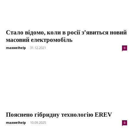
Стало відомо, коли в росії з’явиться новий
масовий електромобіль
maxwelhelp
-
31.12.2021
0
Пояснено гібридну технологію EREV
maxwelhelp
-
10.09.2025
0