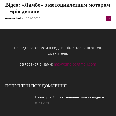
Відео: «Ламбо» з мотоциклетним мотором
– мрія дитини
maxwelhelp
-
25.03.2020
0
Не їздте за кермом швидше, ніж літає Ваш ангел-
хранитель.
зв'язатися з нами:
maxwelhelp@gmail.com
ПОПУЛЯРНІ ПОВІДОМЛЕННЯ
Категорія С1: які машини можна водити
08.11.2021