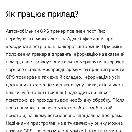
Як працює прилад?
Автомобільний GPS трекер повинен постійно
перебувати в межах зв’язку. Адже інформація про
координати потрібно в найкоротші терміни. При зміні
положення трекер відправить інформацію на вказаний
номер, а ще зафіксує опис всього маршруту (на зразок
чорного ящика). Насправді, зрозуміти принцип роботи
GPS трекера не так вже й складно. Інформація з усіх
доступних джерел (серед яких супутники, стільникові
вишки, wifi-точки і так далі) надходить на чіпсет
пристрою, де проходить всю необхідну обробку. Після
чого відсилається на комп’ютер або ж мобільний
пристрій, на якому встановлена спеціальна програма.
Надійними пристроями на вітчизняному ринку можна
назвати GPS трекери моделі Navixy. І плюс в тому, що