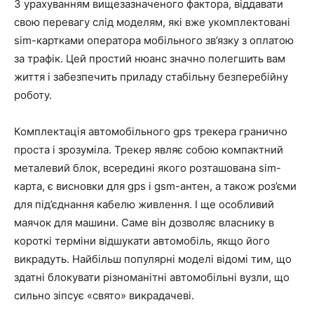
З урахуванням вищезазначеного фактора, віддавати
свою перевагу слід моделям, які вже укомплектовані
sim-картками оператора мобільного зв’язку з оплатою
за трафік. Цей простий нюанс значно полегшить вам
життя і забезпечить приладу стабільну безперебійну
роботу.
Комплектація автомобільного gps трекера гранично
проста і зрозуміла. Трекер являє собою компактний
металевий блок, всередині якого розташована sim-
карта, є висновки для gps і gsm-антен, а також роз’єми
для під’єднання кабелю живлення. І ще особливий
маячок для машини. Саме він дозволяє власнику в
короткі терміни відшукати автомобіль, якщо його
викрадуть. Найбільш популярні моделі відомі тим, що
здатні блокувати різноманітні автомобільні вузли, що
сильно зіпсує «свято» викрадачеві.