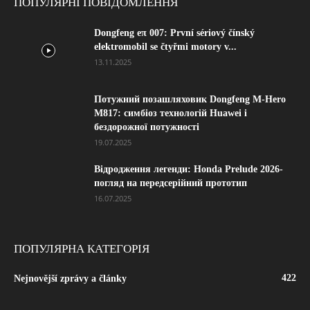
ПОПУЛЯРНІ ПОВІДОМЛЕННЯ
Dongfeng eπ 007: První sériový čínský
elektromobil se čtyřmi motory v...
13.11.2025
Потужний позашляховик Dongfeng M-Hero
M817: симбіоз технологій Huawei і
бездорожної потужності
19.07.2025
Відродження легенди: Honda Prelude 2026-
погляд на передсерійний прототип
16.07.2025
ПОПУЛЯРНА КАТЕГОРІЯ
422
Nejnovější zprávy a články