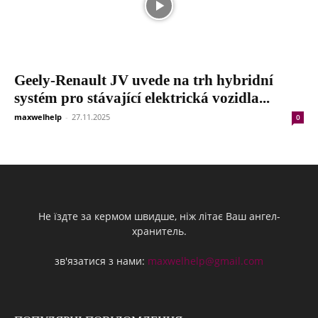
Geely-Renault JV uvede na trh hybridní
systém pro stávající elektrická vozidla...
maxwelhelp
-
27.11.2025
0
Не їздте за кермом швидше, ніж літає Ваш ангел-
хранитель.
зв'язатися з нами:
maxwelhelp@gmail.com