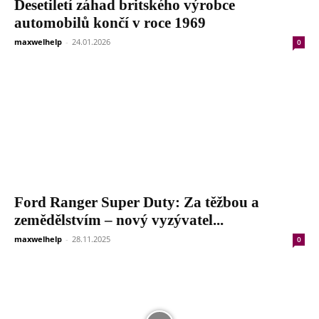
Desetiletí záhad britského výrobce
automobilů končí v roce 1969
maxwelhelp
-
24.01.2026
0
Ford Ranger Super Duty: Za těžbou a
zemědělstvím – nový vyzývatel...
maxwelhelp
-
28.11.2025
0