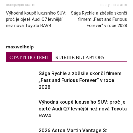
попередня стаття
наступна стаття
Výhodná koupě luxusního SUV:
Sága Rychle a zběsile skončí
proč je ojeté Audi Q7 levnější
filmem „Fast and Furious
než nová Toyota RAV4
Forever“ v roce 2028
maxwelhelp
СТАТТІ ПО ТЕМІ
БІЛЬШЕ ВІД АВТОРА
Sága Rychle a zběsile skončí filmem
„Fast and Furious Forever“ v roce
2028
Výhodná koupě luxusního SUV: proč je
ojeté Audi Q7 levnější než nová Toyota
RAV4
2026 Aston Martin Vantage S: