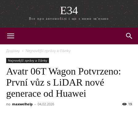
E34
Все про автомобілі і що з ними зв'язано
Додому
Nejnovější zprávy a články
Nejnovější zprávy a články
Avatr 06T Wagon Potvrzeno:
První vůz s LiDAR nové
generace od Huawei
по
maxwelhelp
-
04.02.2026
19