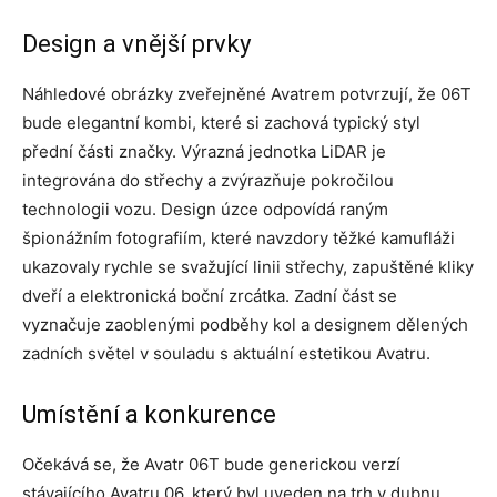
Design a vnější prvky
Náhledové obrázky zveřejněné Avatrem potvrzují, že 06T
bude elegantní kombi, které si zachová typický styl
přední části značky. Výrazná jednotka LiDAR je
integrována do střechy a zvýrazňuje pokročilou
technologii vozu. Design úzce odpovídá raným
špionážním fotografiím, které navzdory těžké kamufláži
ukazovaly rychle se svažující linii střechy, zapuštěné kliky
dveří a elektronická boční zrcátka. Zadní část se
vyznačuje zaoblenými podběhy kol a designem dělených
zadních světel v souladu s aktuální estetikou Avatru.
Umístění a konkurence
Očekává se, že Avatr 06T bude generickou verzí
stávajícího Avatru 06, který byl uveden na trh v dubnu