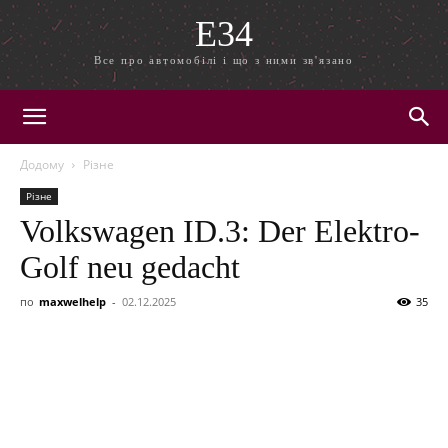
E34
Все про автомобілі і що з ними зв'язано
Додому
Різне
Різне
Volkswagen ID.3: Der Elektro-
Golf neu gedacht
по
maxwelhelp
-
02.12.2025
35