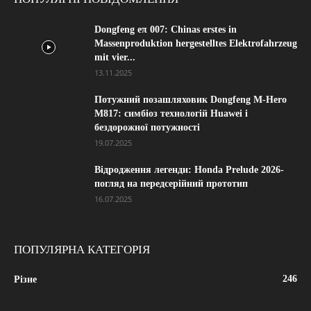
Dongfeng eπ 007: Chinas erstes in
Massenproduktion hergestelltes Elektrofahrzeug
mit vier...
13.11.2025
Потужний позашляховик Dongfeng M-Hero
M817: симбіоз технологій Huawei і
бездорожної потужності
19.07.2025
Відродження легенди: Honda Prelude 2026-
погляд на передсерійний прототип
16.07.2025
ПОПУЛЯРНА КАТЕГОРІЯ
246
Різне