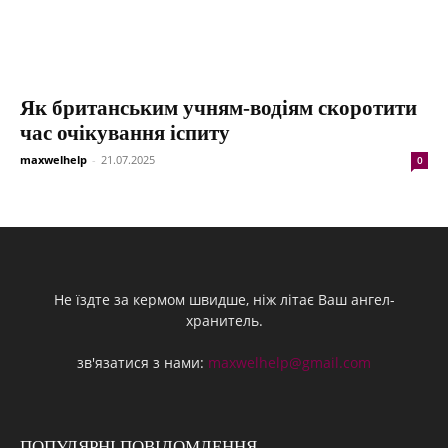
Як британським учням-водіям скоротити
час очікування іспиту
maxwelhelp
-
21.07.2025
0
Не їздте за кермом швидше, ніж літає Ваш ангел-
хранитель.
зв'язатися з нами:
maxwelhelp@gmail.com
ПОПУЛЯРНІ ПОВІДОМЛЕННЯ