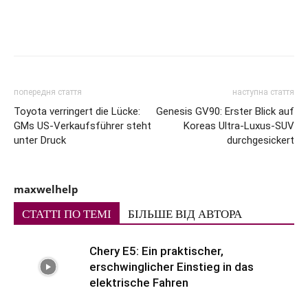
попередня стаття
наступна стаття
Toyota verringert die Lücke:
Genesis GV90: Erster Blick auf
GMs US-Verkaufsführer steht
Koreas Ultra-Luxus-SUV
unter Druck
durchgesickert
maxwelhelp
СТАТТІ ПО ТЕМІ
БІЛЬШЕ ВІД АВТОРА
Chery E5: Ein praktischer,
erschwinglicher Einstieg in das
elektrische Fahren