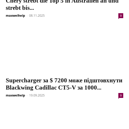
Chery strebt die Top 5 in Australien an und
strebt bis...
maxwelhelp
-
08.11.2025
0
Supercharger за $ 7200 може підштовхнути
Blackwing Cadillac CT5-V за 1000...
maxwelhelp
-
19.09.2025
0