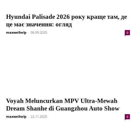
Hyundai Palisade 2026 року краще там, де
це має значення: огляд
maxwelhelp
-
06.09.2025
0
Voyah Meluncurkan MPV Ultra-Mewah
Dream Shanhe di Guangzhou Auto Show
maxwelhelp
-
22.11.2025
0