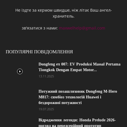
Не їздте за кермом швидше, ніж літає Ваш ангел-
хранитель.
зв'язатися з нами:
maxwelhelp@gmail.com
ПОПУЛЯРНІ ПОВІДОМЛЕННЯ
Dongfeng eπ 007: EV Produksi Massal Pertama
Tiongkok Dengan Empat Motor...
13.11.2025
Потужний позашляховик Dongfeng M-Hero
M817: симбіоз технологій Huawei і
бездорожної потужності
19.07.2025
Відродження легенди: Honda Prelude 2026-
погляд на передсерійний прототип