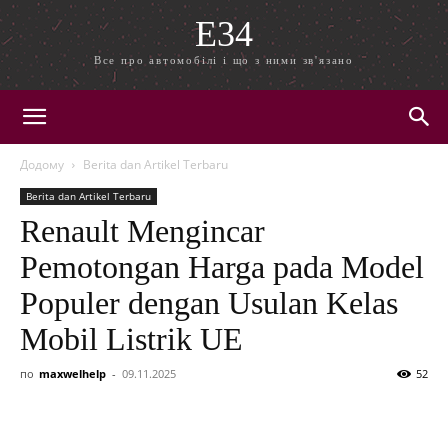
E34
Все про автомобілі і що з ними зв'язано
Додому
Berita dan Artikel Terbaru
Berita dan Artikel Terbaru
Renault Mengincar
Pemotongan Harga pada Model
Populer dengan Usulan Kelas
Mobil Listrik UE
по
maxwelhelp
-
09.11.2025
52