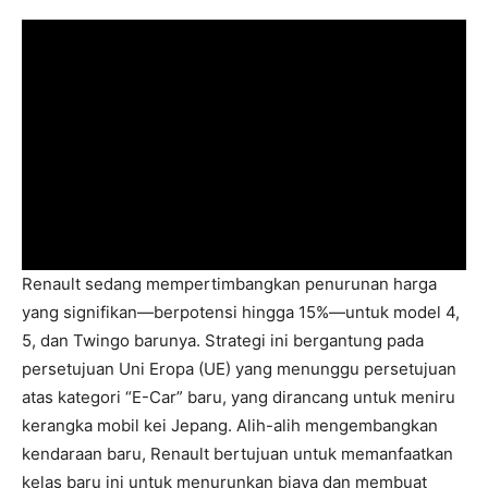
Renault sedang mempertimbangkan penurunan harga
yang signifikan—berpotensi hingga 15%—untuk model 4,
5, dan Twingo barunya. Strategi ini bergantung pada
persetujuan Uni Eropa (UE) yang menunggu persetujuan
atas kategori “E-Car” baru, yang dirancang untuk meniru
kerangka mobil kei Jepang. Alih-alih mengembangkan
kendaraan baru, Renault bertujuan untuk memanfaatkan
kelas baru ini untuk menurunkan biaya dan membuat