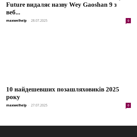
Future видаляє назву Wey Gaoshan 9 з
веб...
maxwelhelp
-
28.07.2025
0
10 найдешевших позашляховиків 2025
року
maxwelhelp
-
27.07.2025
0