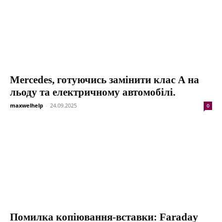
Mercedes, готуючись замінити клас А на
льоду та електричному автомобілі.
maxwelhelp
-
24.09.2025
0
Помилка копіювання-вставки: Faraday