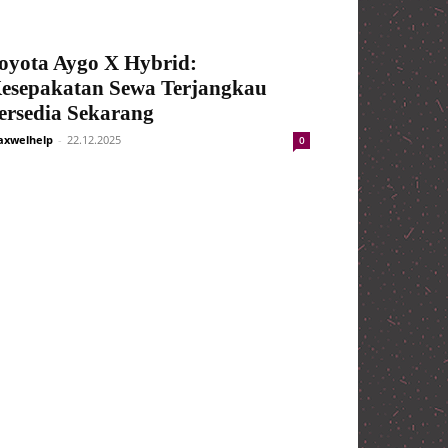
oyota Aygo X Hybrid:
esepakatan Sewa Terjangkau
ersedia Sekarang
xwelhelp
-
22.12.2025
0