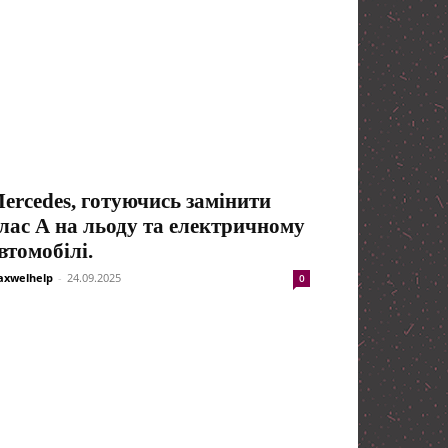
ercedes, готуючись замінити
лас А на льоду та електричному
втомобілі.
xwelhelp
-
24.09.2025
0