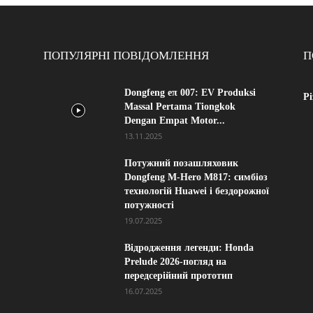
ПОПУЛЯРНІ ПОВІДОМЛЕННЯ
П
Dongfeng eπ 007: EV Produksi
Рі
Massal Pertama Tiongkok
Dengan Empat Motor...
13.11.2025
Потужний позашляховик
Dongfeng M-Hero M817: симбіоз
технологій Huawei і бездорожної
потужності
19.07.2025
Відродження легенди: Honda
Prelude 2026-погляд на
передсерійний прототип
16.07.2025