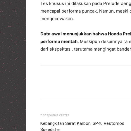
Tes khusus ini dilakukan pada Prelude den
mencapai performa puncak. Namun, meski da
mengecewakan.
Data awal menunjukkan bahwa Honda Pre
performa mentah.
Meskipun desainnya rampi
dari ekspektasi, terutama mengingat band
попередня стаття
Kebangkitan Serat Karbon: SP40 Restomod
Speedster