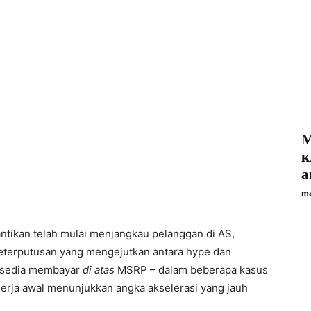
M
к
а
ma
ntikan telah mulai menjangkau pelanggan di AS,
terputusan yang mengejutkan antara hype dan
rsedia membayar
di atas
MSRP – dalam beberapa kasus
nerja awal menunjukkan angka akselerasi yang jauh