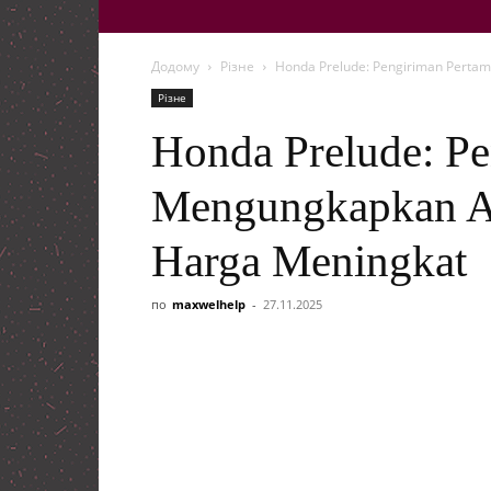
Додому
Різне
Honda Prelude: Pengiriman Perta
Різне
Honda Prelude: P
Mengungkapkan Ak
Harga Meningkat
по
maxwelhelp
-
27.11.2025