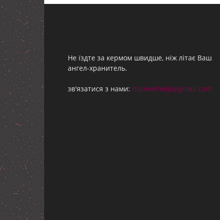
Не їздте за кермом швидше, ніж літає Ваш
ангел-хранитель.
зв'язатися з нами:
maxwelhelp@gmail.com