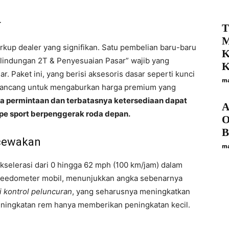
r
T
M
kup dealer yang signifikan. Satu pembelian baru-baru
K
rlindungan 2T & Penyesuaian Pasar” wajib yang
K
 Paket ini, yang berisi aksesoris dasar seperti kunci
ma
irancang untuk mengaburkan harga premium yang
na permintaan dan terbatasnya ketersediaan dapat
A
pe sport berpenggerak roda depan.
O
B
cewakan
ma
selerasi dari 0 hingga 62 mph (100 km/jam) dalam
 speedometer mobil, menunjukkan angka sebenarnya
i kontrol peluncuran
, yang seharusnya meningkatkan
eningkatan rem hanya memberikan peningkatan kecil.