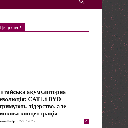
Це цікаво!
итайська акумуляторна
еволюція: CATL і BYD
тримують лідерство, але
инкова концентрація...
xwelhelp
-
22.07.2025
0