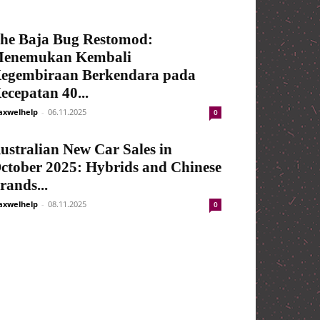
he Baja Bug Restomod:
enemukan Kembali
egembiraan Berkendara pada
ecepatan 40...
xwelhelp
-
06.11.2025
0
ustralian New Car Sales in
ctober 2025: Hybrids and Chinese
rands...
xwelhelp
-
08.11.2025
0