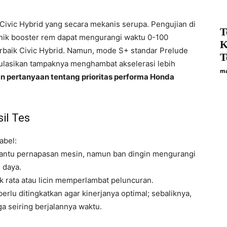
 Civic Hybrid yang secara mekanis serupa. Pengujian di
T
ik booster rem dapat mengurangi waktu 0-100
K
erbaik Civic Hybrid. Namun, mode S+ standar Prelude
T
ulasikan tampaknya menghambat akselerasi lebih
ma
 pertanyaan tentang prioritas performa Honda
il Tes
abel:
ntu pernapasan mesin, namun ban dingin mengurangi
 daya.
k rata atau licin memperlambat peluncuran.
erlu ditingkatkan agar kinerjanya optimal; sebaliknya,
a seiring berjalannya waktu.