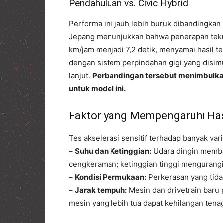
Pendahuluan vs. Civic Hybrid
Performa ini jauh lebih buruk dibandingkan
Jepang menunjukkan bahwa penerapan tekn
km/jam menjadi 7,2 detik, menyamai hasil t
dengan sistem perpindahan gigi yang disim
lanjut.
Perbandingan tersebut menimbulkan
untuk model ini.
Faktor yang Mempengaruhi Has
Tes akselerasi sensitif terhadap banyak vari
–
Suhu dan Ketinggian:
Udara dingin memba
cengkeraman; ketinggian tinggi mengurangi
–
Kondisi Permukaan:
Perkerasan yang tida
–
Jarak tempuh:
Mesin dan drivetrain baru p
mesin yang lebih tua dapat kehilangan tenag