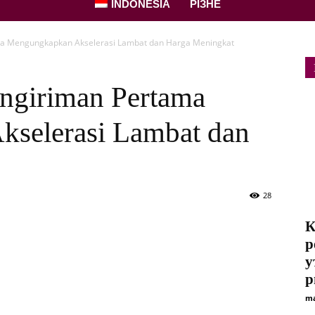
INDONESIA
РІЗНЕ
ma Mengungkapkan Akselerasi Lambat dan Harga Meningkat
engiriman Pertama
selerasi Lambat dan
28
К
р
у
р
ma