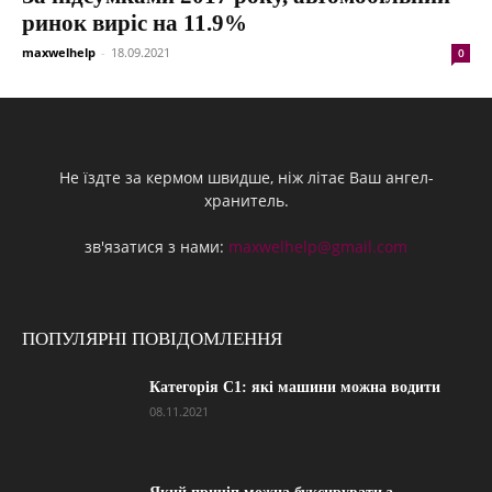
ринок виріс на 11.9%
maxwelhelp
-
18.09.2021
0
Не їздте за кермом швидше, ніж літає Ваш ангел-
хранитель.
зв'язатися з нами:
maxwelhelp@gmail.com
ПОПУЛЯРНІ ПОВІДОМЛЕННЯ
Категорія С1: які машини можна водити
08.11.2021