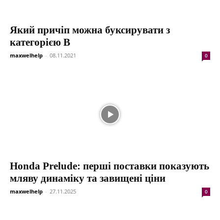
Який причіп можна буксирувати з
категорією В
maxwelhelp
-
08.11.2021
0
Honda Prelude: перші поставки показують
мляву динаміку та завищені ціни
maxwelhelp
-
27.11.2025
0