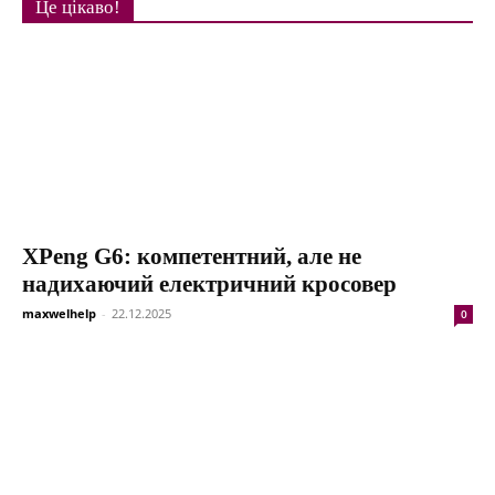
Це цікаво!
XPeng G6: компетентний, але не
надихаючий електричний кросовер
maxwelhelp
-
22.12.2025
0