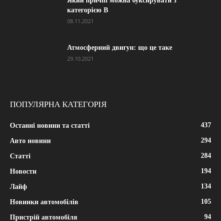
Який причіп можна буксирувати з
категорією В
08.11.2021
Атмосферний двигун: що це таке
29.10.2021
ПОПУЛЯРНА КАТЕГОРІЯ
437
Останні новини та статті
294
Авто новини
284
Статті
194
Новости
134
Лайф
105
Новинки автомобілів
94
Пристрій автомобіля