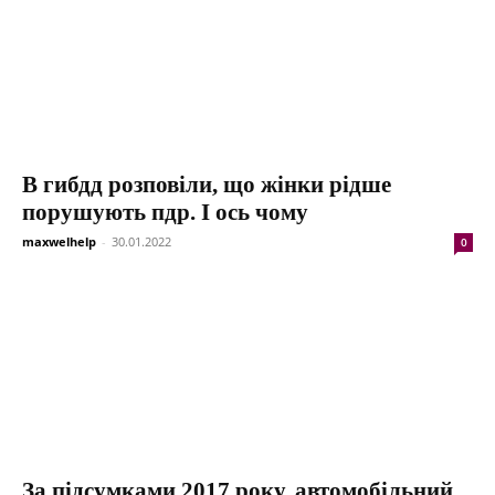
В гибдд розповіли, що жінки рідше
порушують пдр. І ось чому
maxwelhelp
-
30.01.2022
0
За підсумками 2017 року, автомобільний