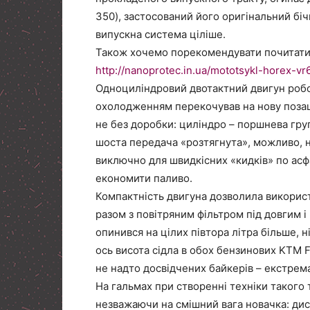
350), застосований його оригінальний бічні
випускна система ціліше.
Також хочемо порекомендувати почитати 
http://nanoprotec.in.ua/mototsykl-horex-vr6
Одноциліндровий двотактний двигун робо
охолодженням перекочував на нову поза
не без доробки: циліндро – поршнева гру
шоста передача «розтягнута», можливо, н
виключно для швидкісних «кидків» по асфа
економити паливо.
Компактність двигуна дозволила використ
разом з повітряним фільтром під довгим і
опинився на цілих півтора літра більше,
ось висота сідла в обох бензинових KTM F
не надто досвідчених байкерів – екстрема
На гальмах при створенні техніки такого 
незважаючи на смішний вага новачка: диско