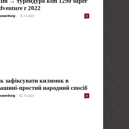
tm → турендуро ktm 1290 super
dventure r 2022
xwelhelp
-
16.12.2021
0
к зафіксувати килимок в
ашині-простий народний спосіб
xwelhelp
-
02.10.2021
0