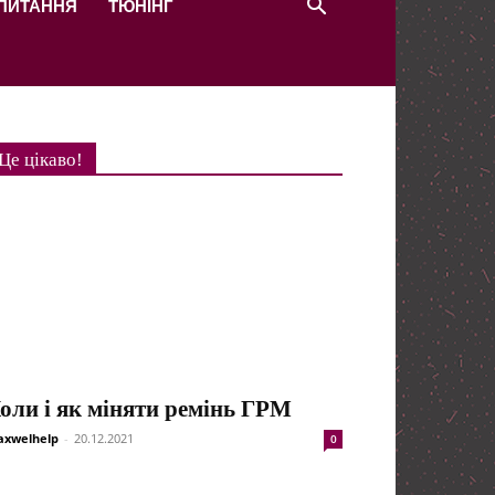
 ПИТАННЯ
ТЮНІНГ
Це цікаво!
оли і як міняти ремінь ГРМ
xwelhelp
-
20.12.2021
0