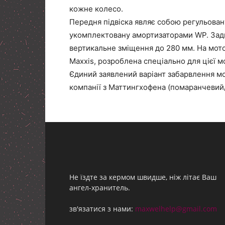
кожне колесо.
Передня підвіска являє собою регульован
укомплектовану амортизаторами WP. Зад
вертикальне зміщення до 280 мм. На мотоц
Maxxis, розроблена спеціально для цієї м
Єдиний заявлений варіант забарвлення м
компанії з Маттингхофена (помаранчевий/
Не їздте за кермом швидше, ніж літає Ваш
ангел-хранитель.
зв'язатися з нами:
maxwelhelp@gmail.com