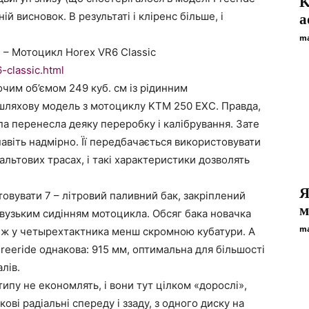
K
й висновок. В результаті і кліренс більше, і
a
ma
– Мотоцикл Horex VR6 Classic
-classic.html
чим об’ємом 249 куб. см із рідинним
шляхову модель з мотоциклу KTM 250 EXC. Правда,
па перенесла деяку переробку і калібрування. Зате
авіть надмірно. Її передбачається використовувати
льтових трасах, і такі характеристики дозволять
Я
овувати 7 – літровий паливний бак, закріплений
м
 вузьким сидінням мотоцикла. Обсяг бака новачка
ma
 ніж у четырехтактника менш скромною кубатури. А
reeride однакова: 915 мм, оптимальна для більшості
лів.
типу не економлять, і вони тут цілком «дорослі»,
ві радіальні спереду і ззаду, з одного диску на