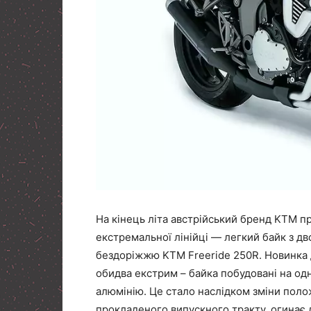
На кінець літа австрійський бренд KTM п
екстремальної лінійці — легкий байк з д
бездоріжжю KTM Freeride 250R. Новинка
обидва екстрим – байка побудовані на одн
алюмінію. Це стало наслідком зміни поло
прокладеного випускного тракту, огинає д