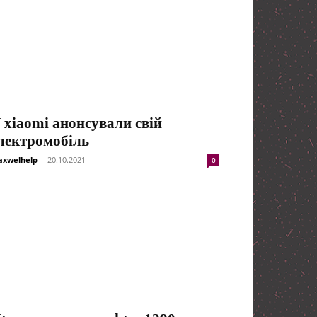
 xiaomi анонсували свій
лектромобіль
xwelhelp
-
20.10.2021
0