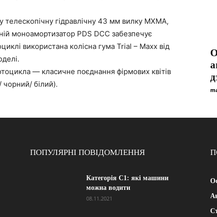
у телескопічну гідравлічну 43 мм вилку MXMA,
ній моноамортизатор PDS DCC забезпечує
иклі використана колісна гума Trial – Maxx від
О
оделі.
а
отоцикла — класичне поєднання фірмових квітів
д
 чорний/ білий).
ma
ПОПУЛЯРНІ ПОВІДОМЛЕННЯ
П
Категорія С1: які машини
Ос
можна водити
А
08.11.2021
Ст