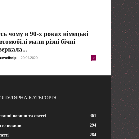
сь чому в 90-х роках німецькі
втомобілі мали різні бічні
зеркала...
xwelhelp
-
20.04.2020
0
ОПУЛЯРНА КАТЕГОРІЯ
361
танні новини та статті
294
вто новини
284
атті