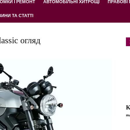
ОМКИ І РЕМОНТ
АВТОМОБІЛЬНІ ХИТРОЩІ
ПРАВОВІ
ИНИ ТА СТАТТІ
ssic огляд
К
ma