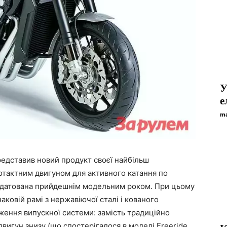
У
е
ma
редставив новий продукт своєї найбільш
вотактним двигуном для активного катання по
 датована прийдешнім модельним роком. При цьому
аковій рамі з нержавіючої сталі і кованого
ження випускної системи: замість традиційно
вигун знизу (що спостерігалося в моделі Freeride