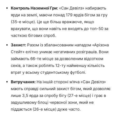
Контроль Наземної Гри:
«Сан Девілз» набирають
ярди на землі, маючи понад 179 ярдів бігом за гру
(35-е місце). Це ще більш вражаюче, якщо
врахувати, що вони навіть не входять до топ-50 за
часткою бігових спроб.
Захист:
Разом із збалансованим нападом «Арізона
Стейт» елітно уникає негативних розіграшів. Вони
займають 66-те місце за дозволеним відсотком
секів, а також роблять 12-ту найменшу кількість
втрат у всьому студентському футболі.
Витручання:
На іншій стороні м’яча «Сан Девілз»
мають справді сильний захист бігом, який дозволяє
лише 3,5 ярда за спробу бігу (27-е місце) і грає в
задушливому блоці червоної зони, який не
піддається (26-е місце) дуже часто.