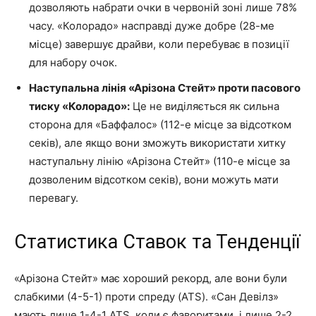
дозволяють набрати очки в червоній зоні лише 78%
часу. «Колорадо» насправді дуже добре (28-ме
місце) завершує драйви, коли перебуває в позиції
для набору очок.
Наступальна лінія «Арізона Стейт» проти пасового
тиску «Колорадо»:
Це не виділяється як сильна
сторона для «Баффалос» (112-е місце за відсотком
секів), але якщо вони зможуть використати хитку
наступальну лінію «Арізона Стейт» (110-е місце за
дозволеним відсотком секів), вони можуть мати
перевагу.
Статистика Ставок та Тенденції
«Арізона Стейт» має хороший рекорд, але вони були
слабкими (4-5-1) проти спреду (ATS). «Сан Девілз»
мають лише 1-4-1 ATS, коли є фаворитами, і лише 2-2