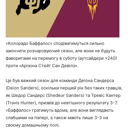
«Колорадо Баффалос» сподіватимуться сильно
закінчити розчаровуючий сезон, але вони не будуть
фаворитами на перемогу в суботу (аутсайдери +240)
проти «Арізона Стейт Сан Девілз».
Це був важкий сезон для команди Деіона Сандерса
(Deion Sanders), оскільки перший рік без таких гравців,
як Шедор Сандерс (Shedeur Sanders) та Тревіс Хантер
(Travis Hunter), призвів до невтішного результату 3-7.
«Баффалос» гратимуть вдома, але вони виглядають
слабшими на папері, а також мають лише 3-3 на
своєму домашньому полі.