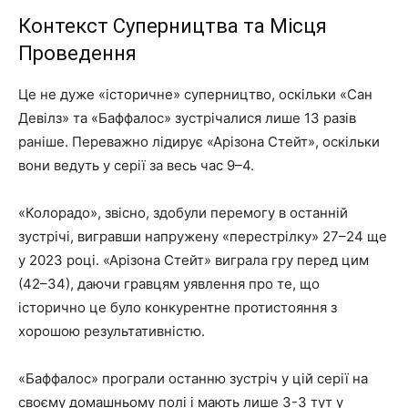
Контекст Суперництва та Місця
Проведення
Це не дуже «історичне» суперництво, оскільки «Сан
Девілз» та «Баффалос» зустрічалися лише 13 разів
раніше. Переважно лідирує «Арізона Стейт», оскільки
вони ведуть у серії за весь час 9–4.
«Колорадо», звісно, здобули перемогу в останній
зустрічі, вигравши напружену «перестрілку» 27–24 ще
у 2023 році. «Арізона Стейт» виграла гру перед цим
(42–34), даючи гравцям уявлення про те, що
історично це було конкурентне протистояння з
хорошою результативністю.
«Баффалос» програли останню зустріч у цій серії на
своєму домашньому полі і мають лише 3-3 тут у