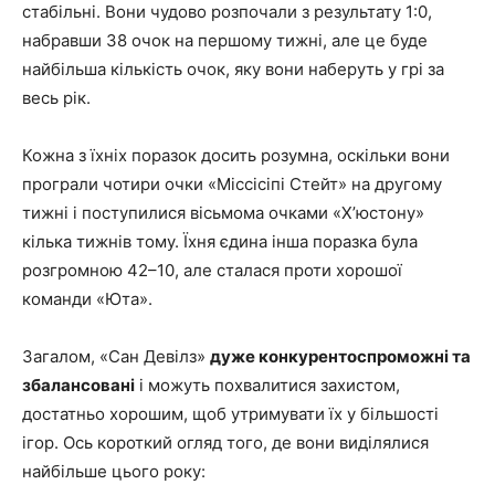
стабільні. Вони чудово розпочали з результату 1:0,
набравши 38 очок на першому тижні, але це буде
найбільша кількість очок, яку вони наберуть у грі за
весь рік.
Кожна з їхніх поразок досить розумна, оскільки вони
програли чотири очки «Міссісіпі Стейт» на другому
тижні і поступилися вісьмома очками «Х’юстону»
кілька тижнів тому. Їхня єдина інша поразка була
розгромною 42–10, але сталася проти хорошої
команди «Юта».
Загалом, «Сан Девілз»
дуже конкурентоспроможні та
збалансовані
і можуть похвалитися захистом,
достатньо хорошим, щоб утримувати їх у більшості
ігор. Ось короткий огляд того, де вони виділялися
найбільше цього року: