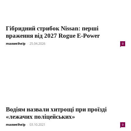
Гібридний стрибок Nissan: перші
враження від 2027 Rogue E-Power
maxwelhelp
-
25.04.2026
0
Водіям назвали хитрощі при проїзді
«лежачих поліцейських»
maxwelhelp
-
03.10.2021
0