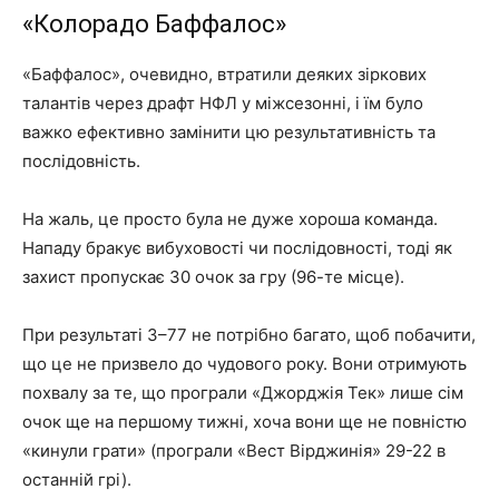
«Колорадо Баффалос»
«Баффалос», очевидно, втратили деяких зіркових
талантів через драфт НФЛ у міжсезонні, і їм було
важко ефективно замінити цю результативність та
послідовність.
На жаль, це просто була не дуже хороша команда.
Нападу бракує вибуховості чи послідовності, тоді як
захист пропускає 30 очок за гру (96-те місце).
При результаті 3–77 не потрібно багато, щоб побачити,
що це не призвело до чудового року. Вони отримують
похвалу за те, що програли «Джорджія Тек» лише сім
очок ще на першому тижні, хоча вони ще не повністю
«кинули грати» (програли «Вест Вірджинія» 29-22 в
останній грі).