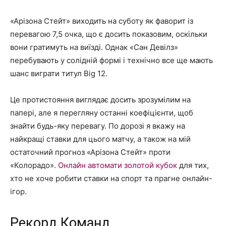
«Арізона Стейт» виходить на суботу як фаворит із
перевагою 7,5 очка, що є досить показовим, оскільки
вони гратимуть на виїзді. Однак «Сан Девілз»
перебувають у солідній формі і технічно все ще мають
шанс виграти титул Big 12.
Це протистояння виглядає досить зрозумілим на
папері, але я перегляну останні коефіцієнти, щоб
знайти будь-яку перевагу. По дорозі я вкажу на
найкращі ставки для цього матчу, а також на мій
остаточний прогноз «Арізона Стейт» проти
«Колорадо».
Онлайн автомати золотой кубок
для тих,
хто не хоче робити ставки на спорт та прагне онлайн-
ігор.
Рекорд Команд