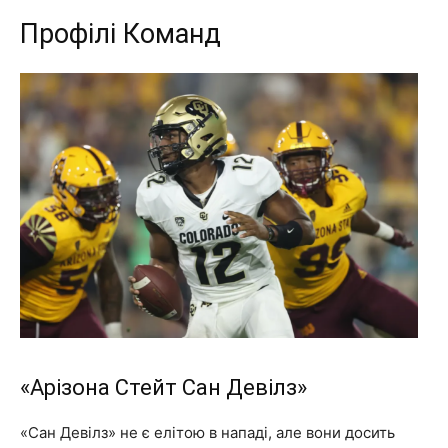
Профілі Команд
«Арізона Стейт Сан Девілз»
«Сан Девілз» не є елітою в нападі, але вони досить