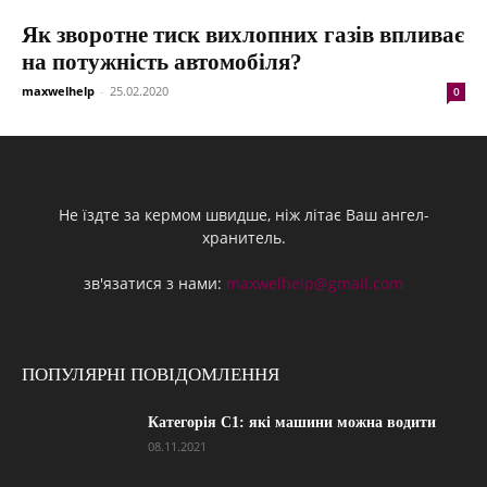
Як зворотне тиск вихлопних газів впливає
на потужність автомобіля?
maxwelhelp
-
25.02.2020
0
Не їздте за кермом швидше, ніж літає Ваш ангел-
хранитель.
зв'язатися з нами:
maxwelhelp@gmail.com
ПОПУЛЯРНІ ПОВІДОМЛЕННЯ
Категорія С1: які машини можна водити
08.11.2021