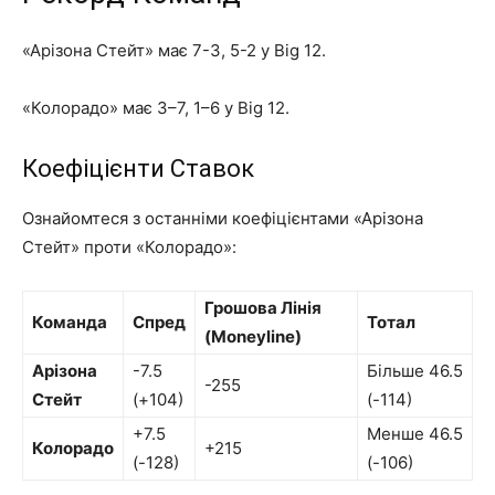
«Арізона Стейт» має 7-3, 5-2 у Big 12.
«Колорадо» має 3–7, 1–6 у Big 12.
Коефіцієнти Ставок
Ознайомтеся з останніми коефіцієнтами «Арізона
Стейт» проти «Колорадо»:
Грошова Лінія
Команда
Спред
Тотал
(Moneyline)
Арізона
-7.5
Більше 46.5
-255
Стейт
(+104)
(-114)
+7.5
Менше 46.5
Колорадо
+215
(-128)
(-106)