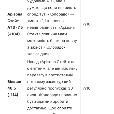
чудовими ATS, але я
думаю, що вони покриють
Арізона
спред тут. «Колорадо» —
Стейт
«мертві”, і це повна
7/10
ATS -7.5
невідповідність. «Арізона
(+104)
Стейт» повинна мати
можливість бігти на повну,
а захист «Колорадо»
жалюгідний.
Напад «Арізона Стейт» не
є елітним, але він має явну
перевагу в протистоянні
Більше
поганому захисту, який
46.5
регулярно пропускає 30
7/10
(-114)
очок. «Колорадо» повинно
бути здатним зробити
достатньо, щоб сприяти