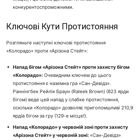
конкурентоспроможними.
Ключові Кути Протистояння
Розгляньте наступні ключові протистояння
«Колорадо» проти «Арізона Стейт»:
Напад бігом «Арізона Стейт» проти захисту бігом
«Колорадо»:
Очевидним ключем до цього
протистояння є наземна гра «Сан-Девідз».
Раннінгбек Рейлік Браун (Raleek Brown) (823 ярди
бігом) веде цей напад у слабке протистояння,
оскільки «Колорадо» дозволяє приголомшливі 210,9
ярдів бігом за гру (129-е місце!).
Напад «Колорадо» у червоній зоні проти захисту
«Арізона Стейт» у червоній зоні:
«Сан-Девідз»