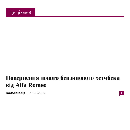
Це цікаво!
Повернення нового бензинового хетчбека
від Alfa Romeo
maxwelhelp
-
27.05.2026
0