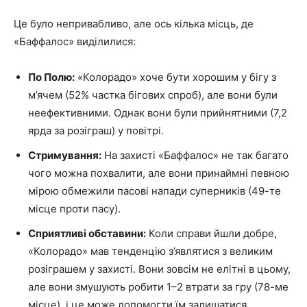
Це було непривабливо, але ось кілька місць, де
«Баффалос» виділилися:
По Полю:
«Колорадо» хоче бути хорошим у бігу з
м’ячем (52% частка бігових спроб), але вони були
неефективними. Однак вони були прийнятними (7,2
ярда за розіграш) у повітрі.
Стримування:
На захисті «Баффалос» не так багато
чого можна похвалити, але вони принаймні певною
мірою обмежили пасові напади суперників (49-те
місце проти пасу).
Сприятливі обставини:
Коли справи йшли добре,
«Колорадо» мав тенденцію з’являтися з великим
розіграшем у захисті. Вони зовсім не елітні в цьому,
але вони змушують робити 1–2 втрати за гру (78-ме
місце), і це може допомогти їм залишатися