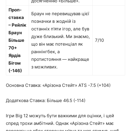
досягненню «Більше».
Проп-
Браун не перевищував цієї
ставка
позначки в жодній із
– Рейлік
останніх п’яти ігор, але був
Браун
дуже близький. Ми знаємо,
Більше
7/10
що він має потенціал як
70+
раннінгбек, а
Ярдів
протистояння — найкраще
Бігом
з можливих.
(-146)
Основна Ставка: «Арізона Стейт» ATS -7.5 (+104)
Додаткова Ставка: Більше 46.5 (-114)
Ігри Big 12 можуть бути важкими для оцінки, і цей
спред трохи амбітний. Однак «Арізона Стейт» має
перевагу на обох сторонах м’яча та має стимул, щоб