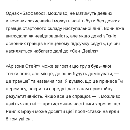
Однак «Баффалос», можливо, не матимуть деяких
ключових захисників і можуть навіть бути без деяких
гравців стартового складу наступальної лінії. Вони вже
виглядали як невідповідність, але якщо деякі з їхніх
основних гравців в кінцевому підсумку сядуть, ця річ
нахиляється набагато далі до «Сан-Девілз».
«Арізона Стейт» може виграти цю гру з будь-якої
точки поля, але місце, де вони будуть домінувати, —
це траншеї та наземна гра. Я думаю, що це принесе їм
перемогу, покриття спреду і дасть нам пристойну
результативність. Якщо все це спрацює — і, можливо,
навіть якщо ні — протистояння настільки хороше, що
Рейлік Браун може досягти цієї проп-ставки на ярди
бігом уві сні.