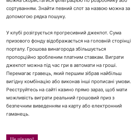
можна скористатися фільтрацією по розробнику або
сортуванням. Знайти певний слот за назвою можна за
допомогою рядка пошуку.
У клубі розігрується прогресивний джекпот. Сума
призового фонду відображається на головній сторінці
порталу. Грошова винагорода збільшується
пропорційно зробленим платним ставкам. Виграти
джекпот можна під час гри в автомати на гроші.
Перемагає гравець, який першим зібрав найбільш
вигідну комбінацію або виконав інші прописані умови.
Реєструйтесь на сайті казино прямо зараз, щоб мати
можливість виграти реальний грошовий приз з
безпечним виведенням на карту або електронний
гаманець.
Це цікаво!