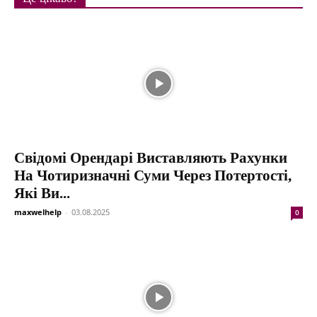
Свідомі Орендарі Виставляють Рахунки
На Чотиризначні Суми Через Потертості,
Які Ви...
maxwelhelp
-
03.08.2025
0