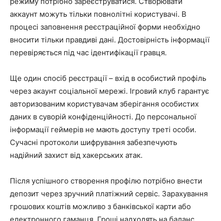
режиму потрібно зареєструватися. Створювати
аккаунт можуть тільки повнолітні користувачі. В
процесі заповнення реєстраційної форми необхідно
вносити тільки правдиві дані. Достовірність інформації
перевіряється під час ідентифікації гравця.
Ще один спосіб реєстрації – вхід в особистий профіль
через акаунт соціальної мережі. Ігровий клуб гарантує
авторизованим користувачам зберігання особистих
даних в суворій конфіденційності. До персональної
інформації геймерів не мають доступу треті особи.
Сучасні протоколи шифрування забезпечують
надійний захист від хакерських атак.
Після успішного створення профілю потрібно внести
депозит через зручний платіжний сервіс. Зарахування
грошових коштів можливо з банківської карти або
електронного гаманця. Гроші надходять на баланс