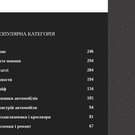
ОПУЛЯРНА КАТЕГОРІЯ
246
зне
294
вто новини
284
атті
194
овости
134
айф
105
овинки автомобілів
94
ристрій автомобіля
81
озашляховики і кросовери
67
оломки і ремонт