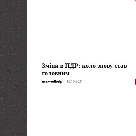
Зміни в ПДР: коло знову став
головним
maxwelhelp
-
10.10.2021