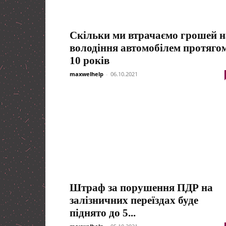
Скільки ми втрачаємо грошей н
володіння автомобілем протяго
10 років
maxwelhelp
-
06.10.2021
Штраф за порушення ПДР на
залізничних переїздах буде
піднято до 5...