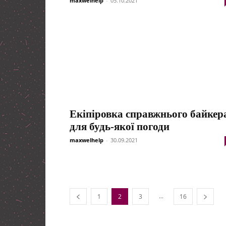
maxwelhelp
-
05.10.2021
Екіпіровка справжнього байкер
для будь-якої погоди
maxwelhelp
-
30.09.2021
...
1
2
3
16