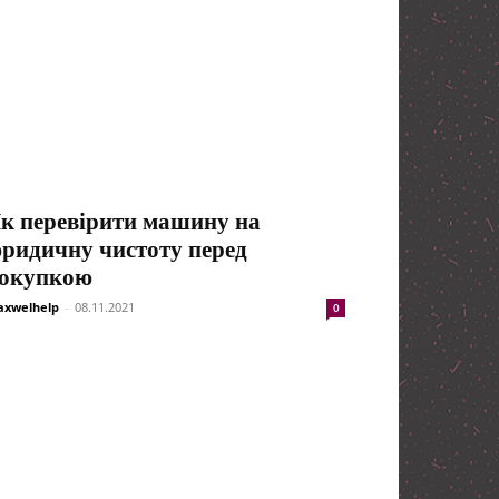
к перевірити машину на
ридичну чистоту перед
окупкою
xwelhelp
-
08.11.2021
0