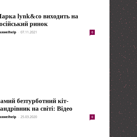
арка lynk&co виходить на
осійський ринок
xwelhelp
-
07.11.2021
0
амий безтурботний кіт-
андрівник на світі: Відео
xwelhelp
-
25.03.2020
0