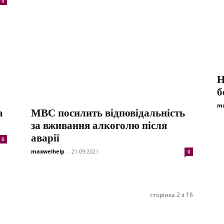
0
Н
б
ma
а
МВС посилить відповідальність
за вживання алкоголю після
аварії
0
maxwelhelp
-
21.09.2021
0
сторінка 2 з 16