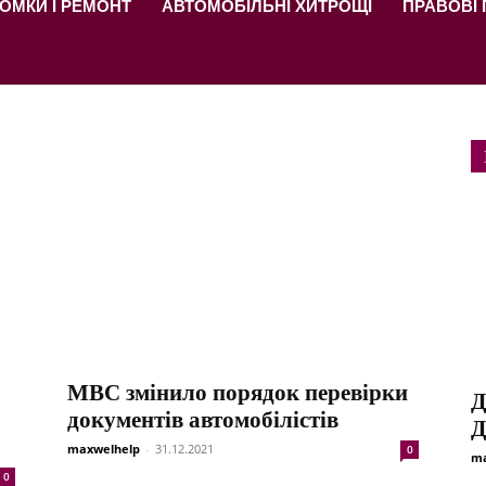
ОМКИ І РЕМОНТ
АВТОМОБІЛЬНІ ХИТРОЩІ
ПРАВОВІ
МВС змінило порядок перевірки
Д
документів автомобілістів
Д
maxwelhelp
-
31.12.2021
0
ma
0