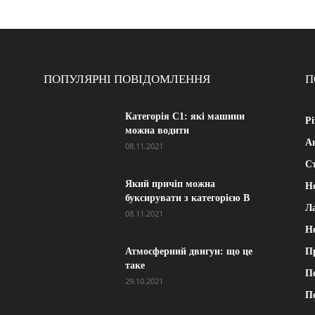
ПОПУЛЯРНІ ПОВІДОМЛЕННЯ
П
Категорія С1: які машини
Рі
можна водити
А
08.11.2021
Ст
Який причіп можна
Н
буксирувати з категорією В
Л
08.11.2021
Н
Атмосферний двигун: що це
П
таке
П
29.10.2021
П