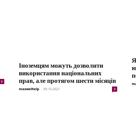
Я
Іноземцям можуть дозволити
ю
використання національних
п
прав, але протягом шести місяців
0
ma
maxwelhelp
-
09.10.2021
0