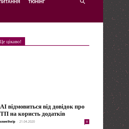
 ПИТАННЯ
ТЮНІНГ
Це цікаво!
АІ відмовиться від довідок про
ТП на користь додатків
xwelhelp
-
21.04.2020
0