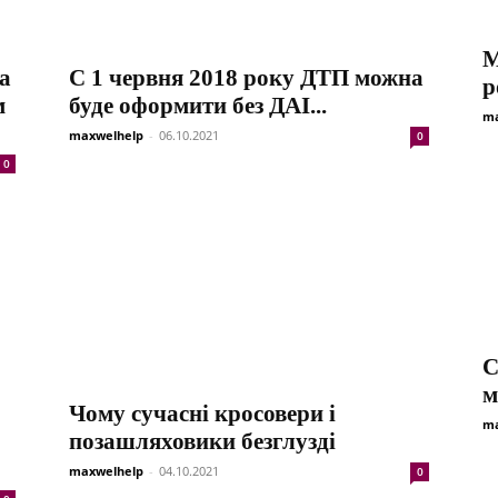
М
а
C 1 червня 2018 року ДТП можна
р
м
буде оформити без ДАІ...
ma
maxwelhelp
-
06.10.2021
0
0
С
м
Чому сучасні кросовери і
ma
позашляховики безглузді
maxwelhelp
-
04.10.2021
0