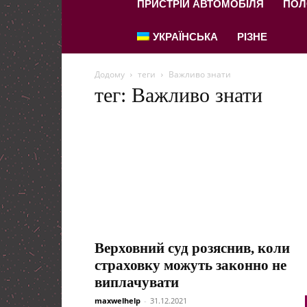
ПРИСТРІЙ АВТОМОБІЛЯ
ПОЛ
УКРАЇНСЬКА
РІЗНЕ
Додому
теги
Важливо знати
тег: Важливо знати
Верховний суд розяснив, коли
страховку можуть законно не
виплачувати
maxwelhelp
-
31.12.2021