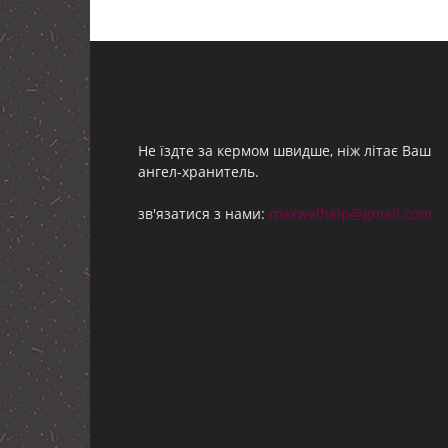
Не їздте за кермом швидше, ніж літає Ваш
ангел-хранитель.
зв'язатися з нами:
maxwelhelp@gmail.com