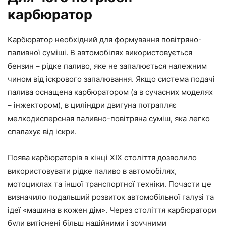
карбюратор
Карбюратор необхідний для формування повітряно-
паливної суміші. В автомобілях використовується
бензин – рідке паливо, яке не запалюється належним
чином від іскрового запалювання. Якщо система подачі
палива оснащена карбюратором (а в сучасних моделях
– інжектором), в циліндри двигуна потрапляє
мелкодисперсная паливно-повітряна суміш, яка легко
спалахує від іскри.
Поява карбюраторів в кінці XIX століття дозволило
використовувати рідке паливо в автомобілях,
мотоциклах та іншої транспортної техніки. Почасти це
визначило подальший розвиток автомобільної галузі та
ідеї «машина в кожен дім». Через століття карбюратори
були витіснені більш надійними і зручними