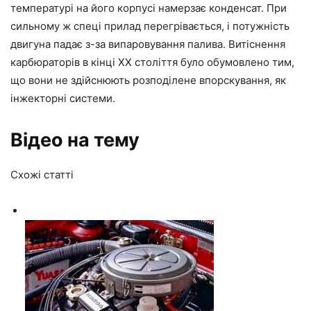
температурі на його корпусі намерзає конденсат. При
сильному ж спеці прилад перегрівається, і потужність
двигуна падає з-за випаровування палива. Витіснення
карбюраторів в кінці XX століття було обумовлено тим,
що вони не здійснюють розподілене впорскування, як
інжекторні системи.
Відео на тему
Схожі статті