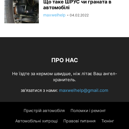
Що таке ШРУС чи граната в
автомобілі
maxwelhelp
-
04.02.2022
ПРО НАС
Не їздте за кермом швидше, ніж літає Ваш ангел-
хранитель.
зв'язатися з нами:
maxwelhelp@gmail.com
Пристрій автомобіля
Поломки і ремонт
Автомобільні хитрощі
Правові питання
Тюнінг