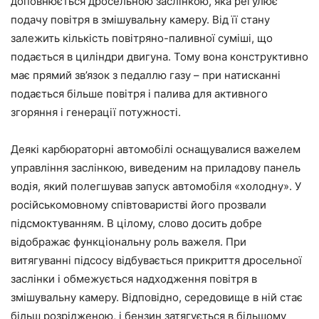
доповнюється дросельною заслінкою, яка регулює
подачу повітря в змішувальну камеру. Від її стану
залежить кількість повітряно-паливної суміші, що
подається в циліндри двигуна. Тому вона конструктивно
має прямий зв’язок з педаллю газу – при натисканні
подається більше повітря і палива для активного
згоряння і генерації потужності.
Деякі карбюраторні автомобілі оснащувалися важелем
управління заслінкою, виведеним на приладову панель
водія, який полегшував запуск автомобіля «холодну». У
російськомовному співтоваристві його прозвали
підсмоктуванням. В цілому, слово досить добре
відображає функціональну роль важеля. При
витягуванні підсосу відбувається прикриття дросельної
заслінки і обмежується надходження повітря в
змішувальну камеру. Відповідно, середовище в ній стає
більш розрідженою, і бензин затягується в більшому