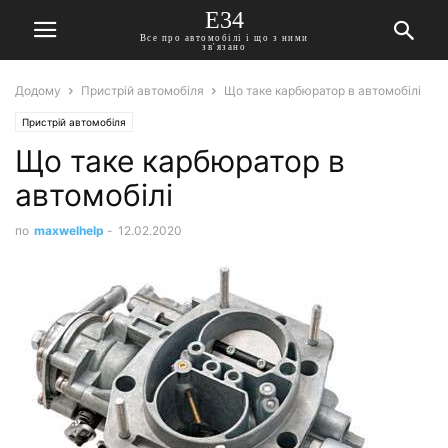
E34
Все про автомобілі і що з ними
зв'язано
Додому
Пристрій автомобіля
Що таке карбюратор в автомобілі
Пристрій автомобіля
Що таке карбюратор в
автомобілі
по
maxwelhelp
-
12.02.2020