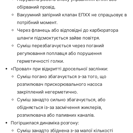
обірваний провід.
Вакуумний запірний клапан ЕПХХ не спрацьовує в
потрібний момент.
Через фланець або відповідні до карбюратора
шланги підсмоктується зайве повітря.
Суміш перезбагачується через поганий
регулювання поплавця або порушення
герметичності голки.
«Провал» при відкритті дросельної заслінки:
Суміш погано збагачується з-за того, що
розпилювач прискорювального насоса
закріплений негерметично.
Суміш занадто сильно збагачується, або
обідняється із-за засмічення жиклерів,
розпилювача або паливних каналів.
Погіршилася динаміка розгону:
Суміш занадто збіднена з-за малої кількості