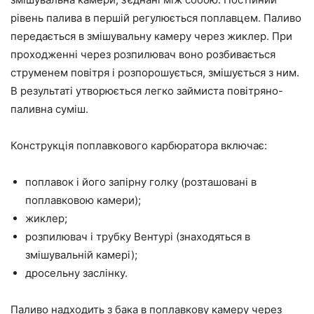
рівень палива в першій регулюється поплавцем. Паливо
передається в змішувальну камеру через жиклер. При
проходженні через розпилювач воно розбивається
струменем повітря і розпорошується, змішується з ним.
В результаті утворюється легко займиста повітряно-
паливна суміш.
Конструкція поплавкового карбюратора включає:
поплавок і його запірну голку (розташовані в
поплавковою камери);
жиклер;
розпилювач і трубку Вентурі (знаходяться в
змішувальній камері);
дросельну заслінку.
Паливо надходить з бака в поплавкову камеру через