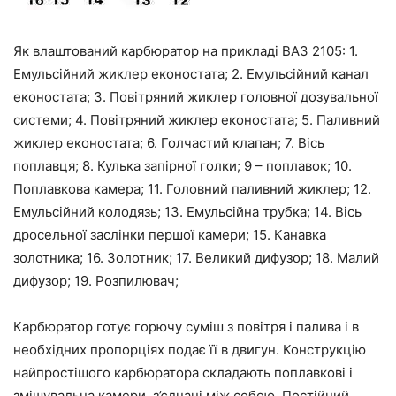
Як влаштований карбюратор на прикладі ВАЗ 2105: 1.
Емульсійний жиклер еконостата; 2. Емульсійний канал
еконостата; 3. Повітряний жиклер головної дозувальної
системи; 4. Повітряний жиклер еконостата; 5. Паливний
жиклер еконостата; 6. Голчастий клапан; 7. Вісь
поплавця; 8. Кулька запірної голки; 9 – поплавок; 10.
Поплавкова камера; 11. Головний паливний жиклер; 12.
Емульсійний колодязь; 13. Емульсійна трубка; 14. Вісь
дросельної заслінки першої камери; 15. Канавка
золотника; 16. Золотник; 17. Великий дифузор; 18. Малий
дифузор; 19. Розпилювач;
Карбюратор готує горючу суміш з повітря і палива і в
необхідних пропорціях подає її в двигун. Конструкцію
найпростішого карбюратора складають поплавкові і
змішувальна камери, з’єднані між собою. Постійний