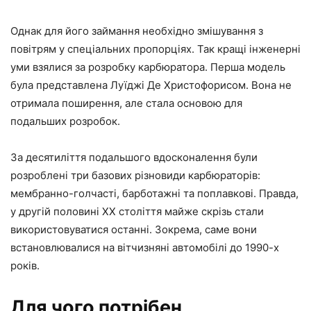
Однак для його займання необхідно змішування з
повітрям у спеціальних пропорціях. Так кращі інженерні
уми взялися за розробку карбюратора. Перша модель
була представлена Луїджі Де Христофорисом. Вона не
отримала поширення, але стала основою для
подальших розробок.
За десятиліття подальшого вдосконалення були
розроблені три базових різновиди карбюраторів:
мембранно-голчасті, барботажні та поплавкові. Правда,
у другій половині XX століття майже скрізь стали
використовуватися останні. Зокрема, саме вони
встановлювалися на вітчизняні автомобілі до 1990-х
років.
Для чого потрібен