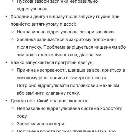
Пускові зазори заслінки неправильно
відрегульовані.
Холодний двигун відразу після запуску глухне при
повністю витягнутому підсосі:
Неправильно відрегульовані зазори заслінки.
Заслінка залишається в закритому положенні
після пуску. Проблема вирішується чищенням або
заміною телескопічної тяги, діафрагми.
Важко запускається прогрітий двигун:
Причина несправності, швидше за все, криється в
високому рівні палива в камері поплавця.
Потрібно відрегулювати поплавковий механізм
або замінити клапанну голку.
Двигун нестійкий працює вхолосту:
Неправильно відрегульована система холостого
ходу.
Засмітилися жиклери.
Порушена робота блоку управління ЕПХХ або