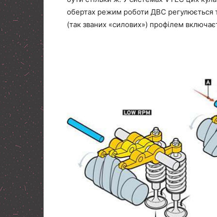
обертах режим роботи ДВС регулюється т
(так званих «силових») профілем включає