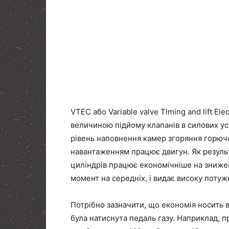
VTEC або Variable valve Timing and lift El
величиною підйому клапанів в силових у
рівень наповнення камер згоряння горючої
навантаженням працює двигун. Як резуль
циліндрів працює економічніше на зниже
момент на середніх, і видає високу потуж
Потрібно зазначити, що економія носить ві
була натиснута педаль газу. Наприклад, пр