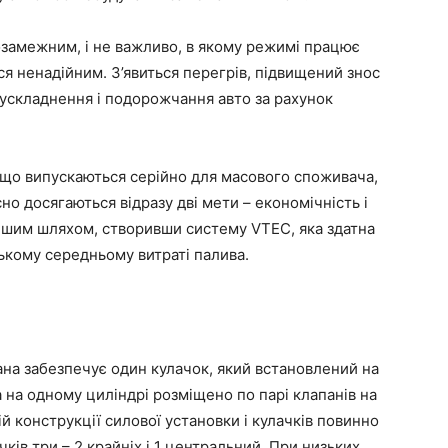
озамежним, і не важливо, в якому режимі працює
ся ненадійним. З’явиться перегрів, підвищений знос
 ускладнення і подорожчання авто за рахунок
, що випускаються серійно для масового споживача,
но досягаються відразу дві мети – економічність і
іншим шляхом, створивши систему VTEC, яка здатна
ькому середньому витраті палива.
ана забезпечує один кулачок, який встановлений на
 на одному циліндрі розміщено по парі клапанів на
ній конструкції силової установки і кулачків повинно
ків три – 2 крайніх і 1 центральний. При низьких