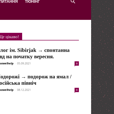
 ПИТАННЯ
ТЮНІНГ
Це цікаво!
лог ім. Sibirjak → спонтанна
вд на початку вересня.
xwelhelp
-
05.09.2021
0
одорожі → подорож на ямал /
осійська північ
xwelhelp
-
08.12.2021
0