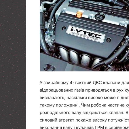
У звичайному 4-тактний ДВС клапани для 
відпрацьованих газів приводяться в рух 
визначають, наскільки високо може піднят
такому положенні. Чим робоча частина к
розподільного валу відкриється клапан. В
силовий агрегат покаже високу потужніст
виконання валу і кулачків ГРМ в серійно