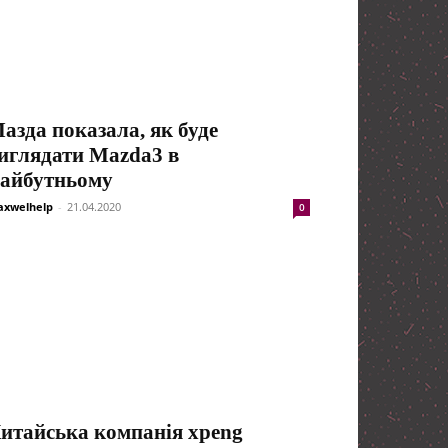
азда показала, як буде
иглядати Mazda3 в
айбутньому
xwelhelp
-
21.04.2020
0
итайська компанія xpeng