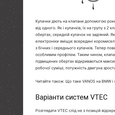
Кулачки діють на клапани допомогою роке
від одного. Як і кулачків, їх на групу з 2
обертах, середній кулачок не задіяний. Я
електроніки зміщує всередині коромисел
з бічних і середнього кулачків. Тепер по
особливим профілем. Таким чином, клапа
підвищених обертах відкриваються макси
робочої суміші, потужність двигуна зрост
Читайте також: Що таке
VANOS на BMW
і 
Варіанти систем VTEC
Розглядати VTEC слід не з позицій відок