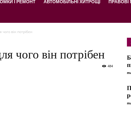
ОМКИ І РЕМОНТ
АВТОМОБІЛЬНІ ХИТРОЩІ
ПРАВОВІ
я чого він потрібен
ля чого він потрібен
Б
п
484
ma
П
р
ma