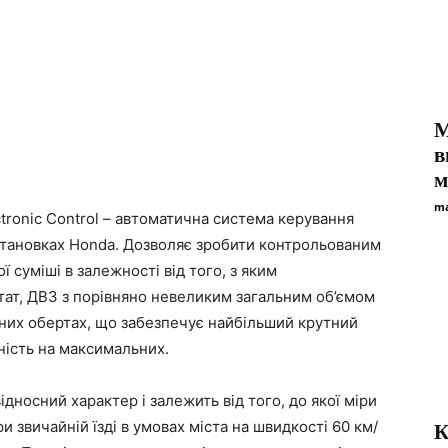
М
в
м
ma
ectronic Control – автоматична система керування
становках Honda. Дозволяє зробити контрольованим
 суміші в залежності від того, з яким
тат, ДВЗ з порівняно невеликим загальним об’ємом
них обертах, що забезпечує найбільший крутний
ність на максимальних.
дносний характер і залежить від того, до якої міри
и звичайній їзді в умовах міста на швидкості 60 км/
К