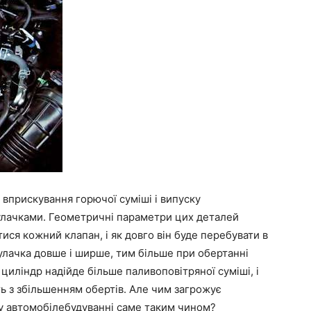
вприскування горючої суміші і випуску
кулачками. Геометричні параметри цих деталей
ися кожний клапан, і як довго він буде перебувати в
улачка довше і ширше, тим більше при обертанні
 циліндр надійде більше паливоповітряної суміші, і
ь з збільшенням обертів. Але чим загрожує
му автомобілебудуванні саме таким чином?