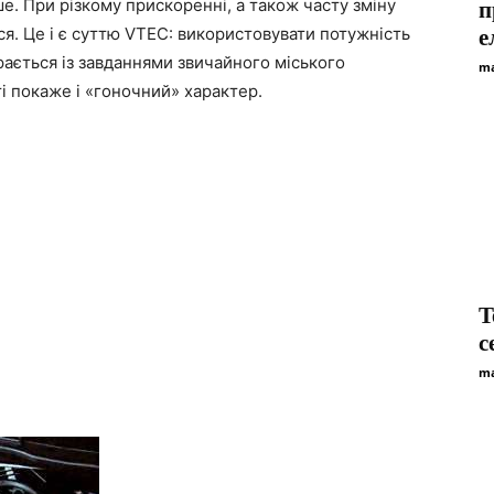
е. При різкому прискоренні, а також часту зміну
п
я. Це і є суттю VTEC: використовувати потужність
е
орається із завданнями звичайного міського
ma
і покаже і «гоночний» характер.
T
с
ma