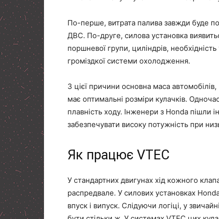
По-перше, витрата палива завжди буде п
ДВС. По-друге, силова установка виявить
поршневої групи, циліндрів, необхідність
громіздкої системи охолодження.
З цієї причини основна маса автомобілів
має оптимальні розміри кулачків. Одночас
плавність ходу. Інженери з Honda пішли 
забезпечувати високу потужність при низ
Як працює VTEC
У стандартних двигунах хід кожного клап
распредвале. У силових установках Honda
впуск і випуск. Слідуючи логіці, у звичай
бути стільки ж. У системах VTEC цих кулач