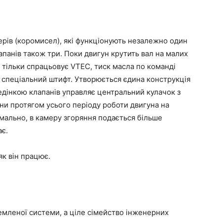
рів (коромисел), які функціонують незалежно один
 клапанів також три. Поки двигун крутить вал на малих
к тільки спрацьовує VTEC, тиск масла по команді
 спеціальний штифт. Утворюється єдина конструкція
ведінкою клапанів управляє центральний кулачок з
ни протягом усього періоду роботи двигуна на
мально, в камеру згоряння подається більше
ає.
як він працює.
ремленої системи, а ціле сімейство інженерних