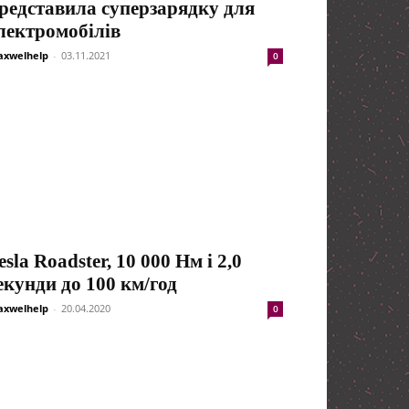
редставила суперзарядку для
лектромобілів
xwelhelp
-
03.11.2021
0
esla Roadster, 10 000 Нм і 2,0
екунди до 100 км/год
xwelhelp
-
20.04.2020
0