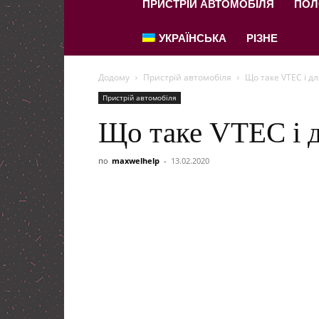
ПРИСТРІЙ АВТОМОБІЛЯ
ПОЛ
УКРАЇНСЬКА
РІЗНЕ
Додому
Пристрій автомобіля
Що таке VTEC і дл
Пристрій автомобіля
Що таке VTEC і д
по
maxwelhelp
-
13.02.2020