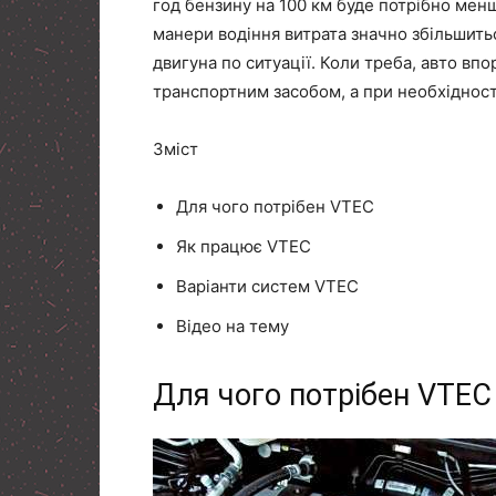
год бензину на 100 км буде потрібно менш
манери водіння витрата значно збільшитьс
двигуна по ситуації. Коли треба, авто вп
транспортним засобом, а при необхідност
Зміст
Для чого потрібен VTEC
Як працює VTEC
Варіанти систем VTEC
Відео на тему
Для чого потрібен VTEC