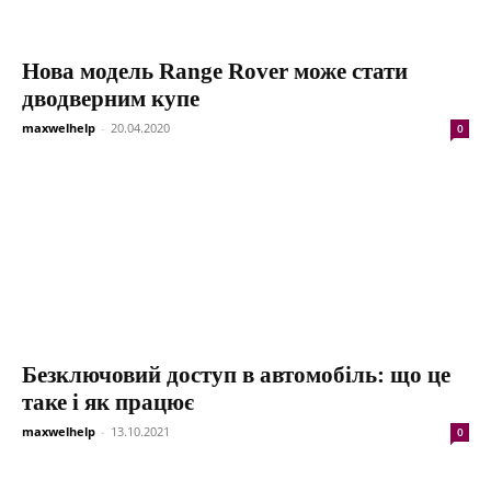
Нова модель Range Rover може стати
дводверним купе
maxwelhelp
-
20.04.2020
0
Безключовий доступ в автомобіль: що це
таке і як працює
maxwelhelp
-
13.10.2021
0