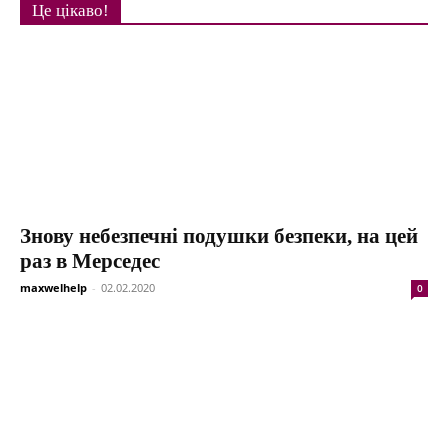
Це цікаво!
Знову небезпечні подушки безпеки, на цей
раз в Мерседес
maxwelhelp
-
02.02.2020
0