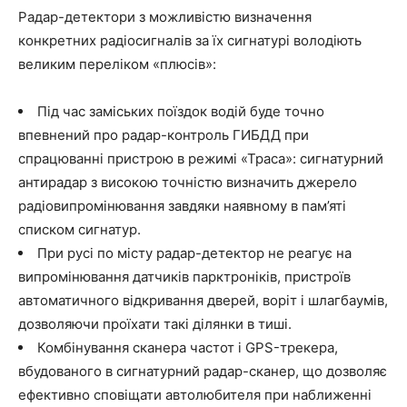
Радар-детектори з можливістю визначення
конкретних радіосигналів за їх сигнатурі володіють
великим переліком «плюсів»:
Під час заміських поїздок водій буде точно
впевнений про радар-контроль ГИБДД при
спрацюванні пристрою в режимі «Траса»: сигнатурний
антирадар з високою точністю визначить джерело
радіовипромінювання завдяки наявному в пам’яті
списком сигнатур.
При русі по місту радар-детектор не реагує на
випромінювання датчиків парктроніків, пристроїв
автоматичного відкривання дверей, воріт і шлагбаумів,
дозволяючи проїхати такі ділянки в тиші.
Комбінування сканера частот і GPS-трекера,
вбудованого в сигнатурний радар-сканер, що дозволяє
ефективно сповіщати автолюбителя при наближенні