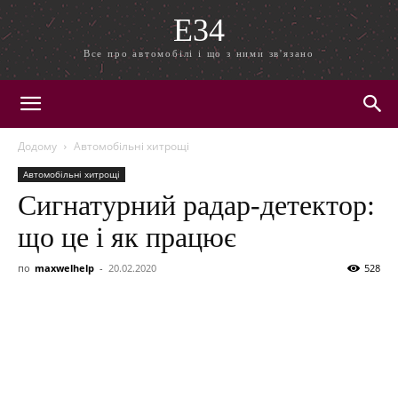
E34
Все про автомобілі і що з ними зв'язано
Додому
Автомобільні хитрощі
Автомобільні хитрощі
Сигнатурний радар-детектор:
що це і як працює
по
maxwelhelp
-
20.02.2020
528