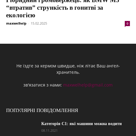
Гібридний громовержець: як BMW M5
“втратив” стрункість в гонитві за
екологією
maxwelhelp
-
15.02.2025
0
Не їздте за кермом швидше, ніж літає Ваш ангел-
хранитель.
зв'язатися з нами:
maxwelhelp@gmail.com
ПОПУЛЯРНІ ПОВІДОМЛЕННЯ
Категорія С1: які машини можна водити
08.11.2021