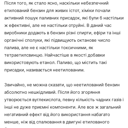
Після того, як стало ясно, наскільки небезпечний
етилований бензин для живих істот, хіміки почали
активний пошук паливних присадок, які були б настільки
ж ефективні, але не настільки отруйні. В даний час
виробники додають в бензин різні спирти, ефіри та інші
органічні сполуки, які підвищують октанове число
палива, але не є настільки токсичними, як
тетраетилсвинцю. Найчастіше в якості добавки
використовують етанол. Паливо, що містить такі
присадки, називається неетилованим.
Звичайно, не можна сказати, що неетилований бензин
абсолютно нешкідливий. Після його згоряння
утворюється вуглекислота, певну кількість чадних газів і
інші не дуже приємні компоненти. Але все ж загальний
негативний ефект від його використання набагато
менше, ніж від спалювання в двигуні етилованого