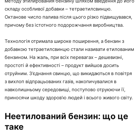
методу этилирования бензину шляхом введення до його
складу особливої добавки – тетраетилсвинцю.
Октанове число палива після цього різко підвищувався,
причому без істотного подорожчання виробництва.
Технологія отримала широке поширення, а бензин з
добавкою тетраетилсвинцю стали називати етилованим
бензином. На жаль, при всіх перевагах – дешевизні,
простоті й ефективності – продукт вийшов досить
отруйним. З’єднання свинцю, що викидаються в повітря
з вихлоп відпрацьованих газів, накопичувалися в
навколишньому середовищі, поступово отруюючи її,
приносячи шкоду здоров’ю людей і всього живого світу.
Неетилований бензин: що це
таке