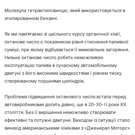
Молекула тетраетилсвинцю, який використовується в
этилированном бензині.
Як ми пам’ятаємо зі шкільного курсу органічної хімії,
октанове число є показником рівня стиснення паливної
суміші, при якому відбувається її мимовільне загоряння.
Низьке октанове число робить неможливою
експлуатацію палива в сучасному автомобільному
двигуні з його високими швидкостями і рівнем тиску,
створюваному поршнями циліндрів.
Проблема підвищення октанового числа встала перед
автовиробниками досить давно, ще в 20-30-ті роки ХХ
століття. Без її вирішення неможливо створювати
ефективні та потужні двигуни. Виходом із ситуації стало
винахід американськими хіміками з «Дженерал Моторс»