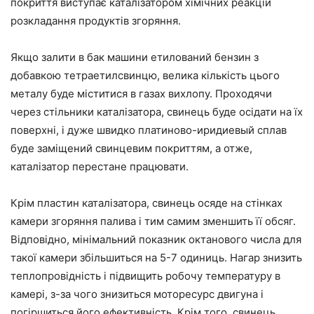
покриття виступає каталізатором хімічних реакцій
розкладання продуктів згоряння.
Якщо залити в бак машини етилований бензин з
добавкою тетраетилсвинцю, велика кількість цього
металу буде міститися в газах вихлопу. Проходячи
через стільники каталізатора, свинець буде осідати на їх
поверхні, і дуже швидко платиново-иридиевый сплав
буде заміщений свинцевим покриттям, а отже,
каталізатор перестане працювати.
Крім пластин каталізатора, свинець осяде на стінках
камери згоряння палива і тим самим зменшить її обсяг.
Відповідно, мінімальний показник октанового числа для
такої камери збільшиться на 5-7 одиниць. Нагар знизить
теплопровідність і підвищить робочу температуру в
камері, з-за чого знизиться моторесурс двигуна і
погіршиться його ефективність. Крім того, свинець