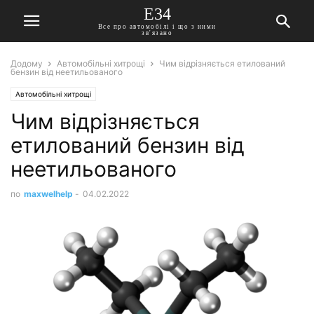
E34
Все про автомобілі і що з ними
зв'язано
Додому
Автомобільні хитрощі
Чим відрізняється етилований
бензин від неетильованого
Автомобільні хитрощі
Чим відрізняється
етилований бензин від
неетильованого
по
maxwelhelp
-
04.02.2022