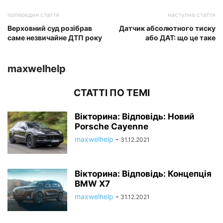
попередня стаття
наступна стаття
Верховний суд розібрав
Датчик абсолютного тиску
саме незвичайне ДТП року
або ДАТ: що це таке
maxwelhelp
СТАТТІ ПО ТЕМІ
Вікторина: Відповідь: Новий
Porsche Cayenne
maxwelhelp
-
31.12.2021
Вікторина: Відповідь: Концепція
BMW X7
maxwelhelp
-
31.12.2021