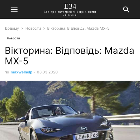
E34
Все про автомобілі і що з ними
зв'язано
Додому
Новости
Вікторина: Відповідь: Mazda MX-5
Новости
Вікторина: Відповідь: Mazda
MX-5
по
maxwelhelp
-
08.03.2020