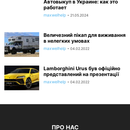
Автовыкуп в Украине: как это
работает
maxwelhelp
-
21.05.2024
Величезний пікап для виживання
в нелегких умовах
maxwelhelp
-
04.02.2022
Lamborghini Urus був офіційно
представлений на презентації
maxwelhelp
-
04.02.2022
ПРО НАС