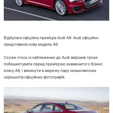
Відбулася офіційна прем’єра Audi A6: Audi офіційно
представила нову модель A6
Схоже хтось із наближених до Audi вирішив трохи
побешкетувати перед прем’єрою знаменитого бізнес
класу A6, і викинути в мережу пару низькоякісних
скріншотів офіційних фотографій.