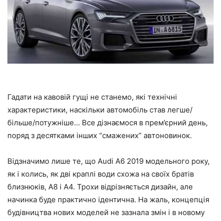
Гадати на кавовій гущі не станемо, які технічні
характеристики, наскільки автомобіль став легше/
більше/потужніше… Все дізнаємося в прем’єрний день,
поряд з десятками інших “смажених” автоновинок.
Відзначимо лише те, що Audi A6 2019 модельного року,
як і колись, як дві краплі води схожа на своїх братів
близнюків, A8 і A4. Трохи відрізняється дизайн, але
начинка буде практично ідентична. На жаль, концепція
будівництва нових моделей не зазнала змін і в новому