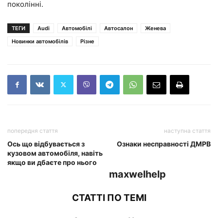
поколінні.
ТЕГИ
Audi
Автомобілі
Автосалон
Женева
Новинки автомобілів
Різне
попередня стаття
наступна стаття
Ось що відбувається з
Ознаки несправності ДМРВ
кузовом автомобіля, навіть
якщо ви дбаєте про нього
maxwelhelp
СТАТТІ ПО ТЕМІ