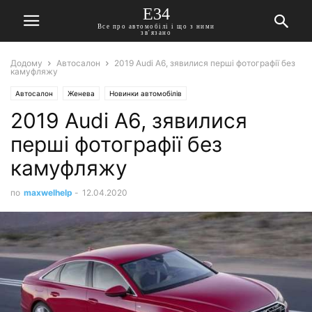
E34
Все про автомобілі і що з ними
зв'язано
Додому
Автосалон
2019 Audi A6, зявилися перші фотографії без
камуфляжу
Автосалон
Женева
Новинки автомобілів
2019 Audi A6, зявилися
перші фотографії без
камуфляжу
по
maxwelhelp
-
12.04.2020