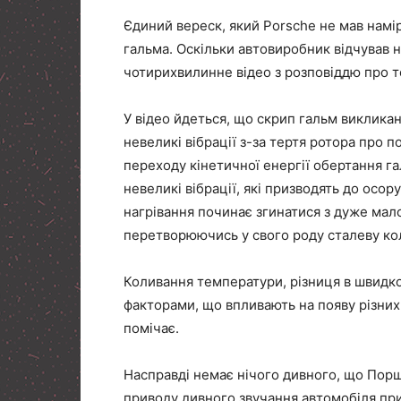
Єдиний вереск, який Porsche не мав намір
гальма. Оскільки автовиробник відчував не
чотирихвилинне відео з розповіддю про те
У відео йдеться, що скрип гальм викликан
невеликі вібрації з-за тертя ротора про
переходу кінетичної енергії обертання га
невеликі вібрації, які призводять до осо
нагрівання починає згинатися з дуже мал
перетворюючись у свого роду сталеву коло
Коливання температури, різниця в швидко
факторами, що впливають на появу різних
помічає.
Насправді немає нічого дивного, що Порш
приводу дивного звучання автомобіля при