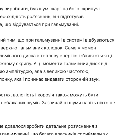
у виробляти, був шум скарг на його скрипучі
обхідність роз’яснень, він підготував
, що відбувається при гальмуванні.
ий тим, що при гальмуванні в системі відбуваються
 поверхню гальмівних колодок. Саме у момент
льмівного диска в теплову енергію і з’являються ці
ружному скрипу. У ці моменти гальмівний диск від
ою амплітудою, але з великою частотою,
нку, яка і починає видавати сторонній звук.
стях, вологість і корозія також можуть бути
 небажаних шумів. Зазвичай ці шуми навіть ніхто не
е довелося зробити детальне роз’яснення з
 гальмуванні, що багато власників сприймали як