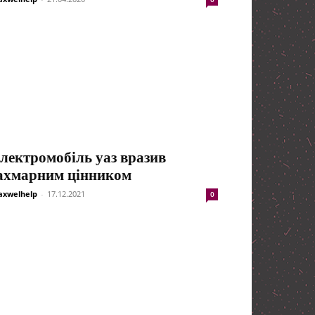
лектромобіль уаз вразив
ахмарним цінником
xwelhelp
-
17.12.2021
0