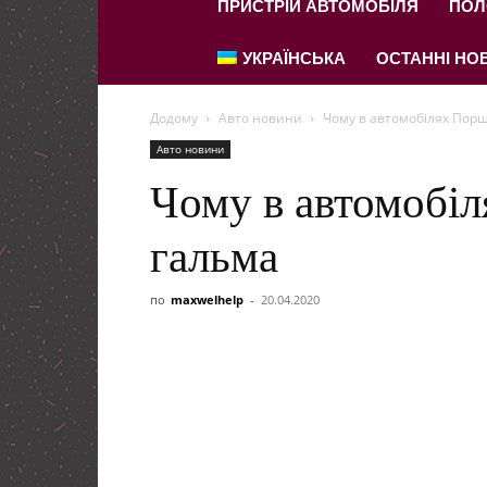
ПРИСТРІЙ АВТОМОБІЛЯ
ПОЛ
УКРАЇНСЬКА
ОСТАННІ НОВ
Додому
Авто новини
Чому в автомобілях Порш
Авто новини
Чому в автомобі
гальма
по
maxwelhelp
-
20.04.2020