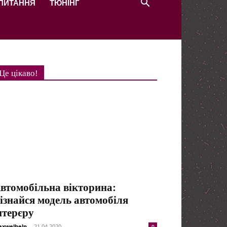
 ПИТАННЯ
ТЮНІНГ
Це цікаво!
втомобільна вікторина:
ізнайся модель автомобіля
нтерєру
xwelhelp
-
21.04.2020
0