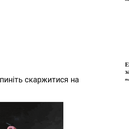
Е
з
ипиніть скаржитися на
ma