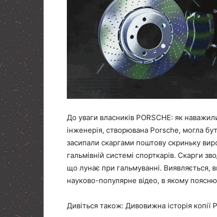
До уваги власників PORSCHE: як наважилис
інженерія, створювана Porsche, могла бу
засипали скаргами поштову скриньку виро
гальмівній системі спорткарів. Скарги зв
що лунає при гальмуванні. Виявляється, в
науково-популярне відео, в якому поясн
Дивіться також: Дивовижна історія копії 