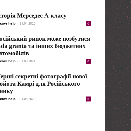
сторія Мерседес А-класу
xwelhelp
-
21.04.2020
0
осійський ринок може позбутися
ada granta та інших бюджетних
втомобілів
xwelhelp
-
01.09.2021
0
ерші секретні фотографії нової
ойота Камрі для Російського
инку
xwelhelp
-
01.03.2020
0