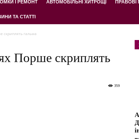
ОМКИ І РЕМОНТ
АВТОМОБІЛЬНІ ХИТРОЩІ
ПРАВОВІ
ИНИ ТА СТАТТІ
е скриплять гальма
лях Порше скриплять
359
А
Д
і
ma