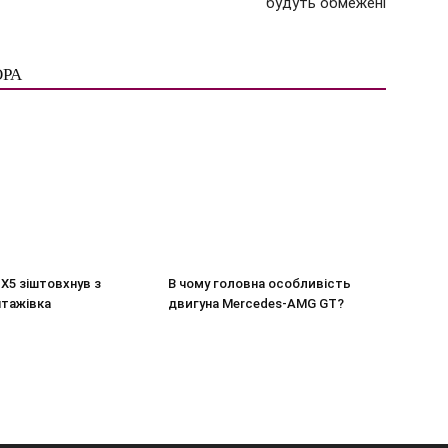
будуть обмежені
ОРА
X5 зіштовхнув з
В чому головна особливість
нтажівка
двигуна Mercedes-AMG GT?