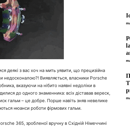
І
ma
Р
l
а
ma
я деякі з вас хоч на мить уявити, що прецизійна
П
ти недосконалою?! Виявляється, власники Porsche
Т
бника, вказуючи на нібито наявні недоліки в
р
одилися до одного знаменника: всіх діставав вереск,
ma
иск гальм – це добре. Порше навіть зняв невелике
юються нюанси роботи фірмових гальм.
Porsche 365, зробленої вручну в Східній Німеччині