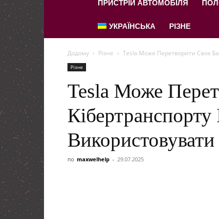
ПРИСТРІЙ АВТОМОБІЛЯ
ПОЛ
УКРАЇНСЬКА
РІЗНЕ
Додому
Різне
Tesla Може Перетворити Своє Ба
Різне
Tesla Може Пере
Кібертранспорту
Використовувати 
по
maxwelhelp
-
29.07.2025