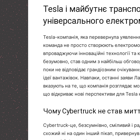
Tesla і майбутнє транспо
універсального електро
Tesla-компанія, яка перевернула уявлення
команда не просто створюють електромоб
впроваджуючи інноваційні технології та ко
безумовно, став одним з найбільш обговор
поки не відповідає грандіозним очікуванн
ідеї вантажівок. Навпаки, останні заяви Л
вказують на те, що компанія розглядає м
що відкриває нові перспективи для Tesla 
Чому Cybertruck не став ми
Cybertruck-це, безсумнівно, сміливий і 
схожий ні на один інший пікап, привернув