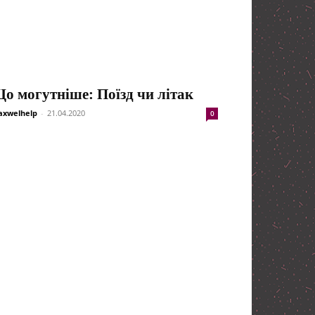
о могутніше: Поїзд чи літак
xwelhelp
-
21.04.2020
0