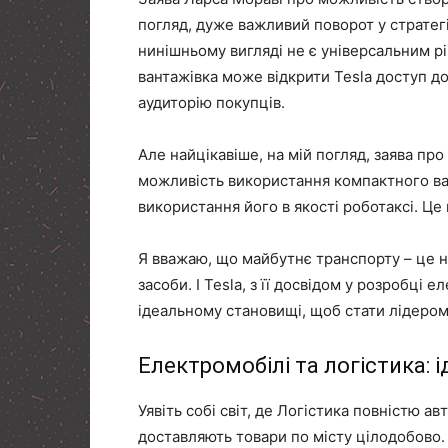
погляд, дуже важливий поворот у стратегі
нинішньому вигляді не є універсальним р
вантажівка може відкрити Tesla доступ д
аудиторію покупців.
Але найцікавіше, на мій погляд, заява про
можливість використання компактного ван
використання його в якості роботаксі. Це
Я вважаю, що майбутнє транспорту – це н
засоби. І Tesla, з її досвідом у розробці
ідеальному становищі, щоб стати лідером 
Електромобілі та логістика:
Уявіть собі світ, де Логістика повністю а
доставляють товари по місту цілодобово.