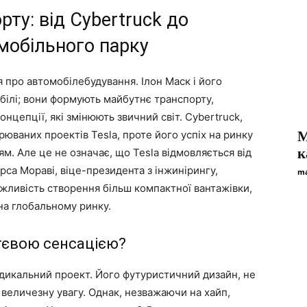
рту: від Cybertruck до
мобільного парку
 про автомобілебудування. Ілон Маск і його
ілі; вони формують майбутнє транспорту,
нцепції, які змінюють звичний світ. Cybertruck,
юваних проектів Tesla, проте його успіх на ринку
M
к
ям. Але це не означає, що Tesla відмовляється від
арса Мораві, віце-президента з інжинірингу,
ma
ожливість створення більш компактної вантажівки,
на глобальному ринку.
ттєвою сенсацією?
радикальний проект. Його футуристичний дизайн, не
 величезну увагу. Однак, незважаючи на хайп,