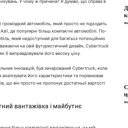
чікувань. У чому ж причина? Я думаю, що справа в
Д
к
ma
 і громіздкий автомобіль, який просто не підходить
 Азії, де популярні більш компактні автомобілі. По-
обіль, який недоступний для багатьох потенційних
зважаючи на свій футуристичний дизайн, Cybertruck
кі б виправдовували його високу ціну.
ильник інновацій, був зачарований Cybertruck, коли
в аналізувати його характеристики та порівнював
ів, що він просто не пропонує достатньої вартості
С
ц
ma
тний вантажівка і майбутнє
ення більш компактної вантажівки-це, на мій