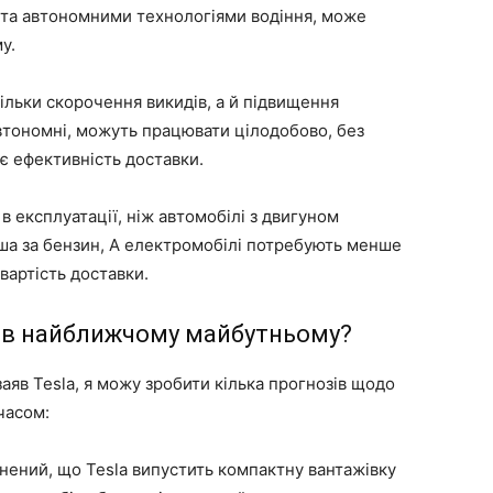
и та автономними технологіями водіння, може
у.
ільки скорочення викидів, а й підвищення
втономні, можуть працювати цілодобово, без
є ефективність доставки.
в експлуатації, ніж автомобілі з двигуном
ша за бензин, А електромобілі потребують менше
вартість доставки.
a в найближчому майбутньому?
заяв Tesla, я можу зробити кілька прогнозів щодо
часом:
нений, що Tesla випустить компактну вантажівку