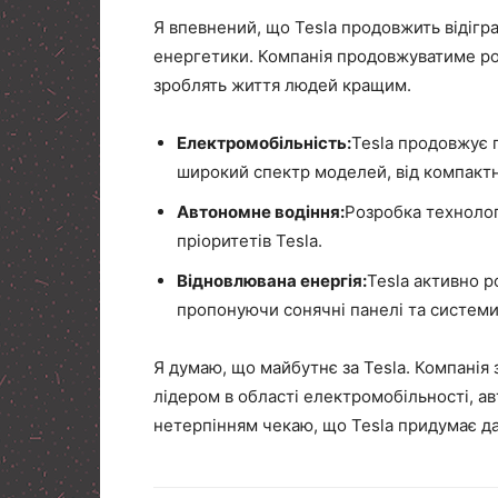
Я впевнений, що Tesla продовжить відігр
енергетики. Компанія продовжуватиме розр
зроблять життя людей кращим.
Електромобільність:
Tesla продовжує 
широкий спектр моделей, від компактн
Автономне водіння:
Розробка технолог
пріоритетів Tesla.
Відновлювана енергія:
Tesla активно р
пропонуючи сонячні панелі та системи 
Я думаю, що майбутнє за Tesla. Компанія
лідером в області електромобільності, ав
нетерпінням чекаю, що Tesla придумає да