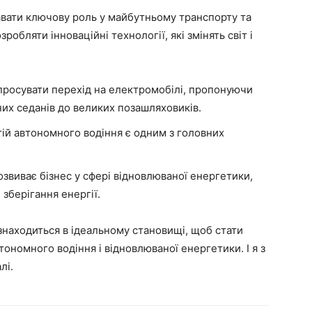
авати ключову роль у майбутньому транспорту та
обляти інноваційні технології, які змінять світ і
просувати перехід на електромобілі, пропонуючи
их седанів до великих позашляховиків.
ій автономного водіння є одним з головних
озвиває бізнес у сфері відновлюваної енергетики,
зберігання енергії.
 знаходиться в ідеальному становищі, щоб стати
тономного водіння і відновлюваної енергетики. І я з
лі.