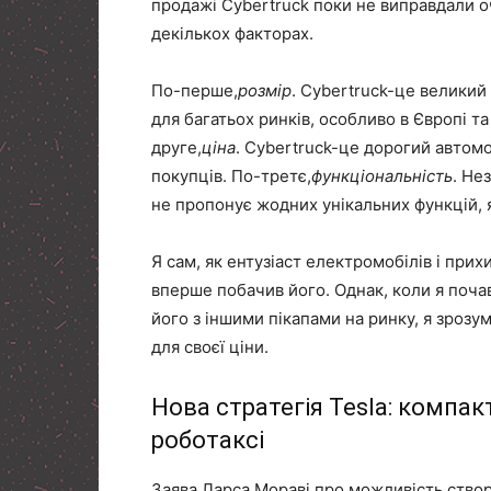
продажі Cybertruck поки не виправдали о
декількох факторах.
По-перше,
розмір
. Cybertruck-це великий
для багатьох ринків, особливо в Європі та
друге,
ціна
. Cybertruck-це дорогий автом
покупців. По-третє,
функціональність
. Не
не пропонує жодних унікальних функцій, я
Я сам, як ентузіаст електромобілів і прих
вперше побачив його. Однак, коли я поча
його з іншими пікапами на ринку, я зрозум
для своєї ціни.
Нова стратегія Tesla: компак
роботаксі
Заява Ларса Мораві про можливість створ