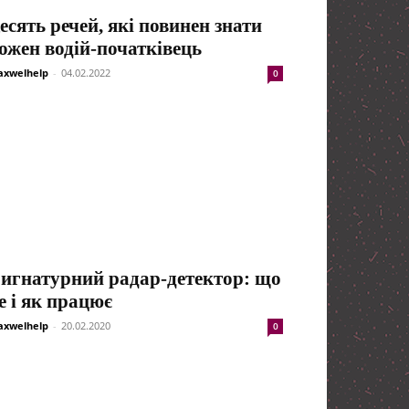
есять речей, які повинен знати
ожен водій-початківець
xwelhelp
-
04.02.2022
0
игнатурний радар-детектор: що
е і як працює
xwelhelp
-
20.02.2020
0