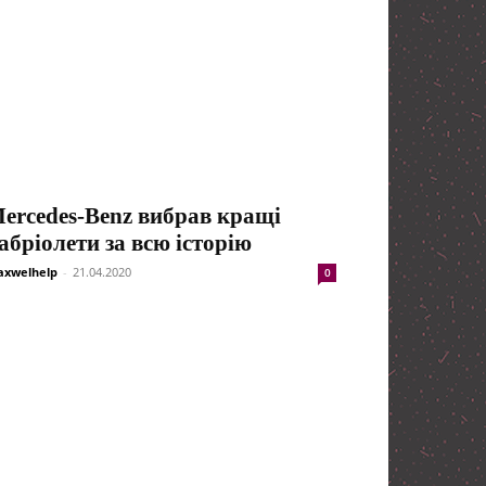
ercedes-Benz вибрав кращі
абріолети за всю історію
xwelhelp
-
21.04.2020
0