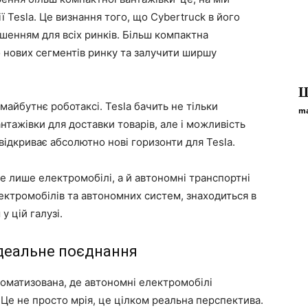
ї Tesla. Це визнання того, що Cybertruck в його
ішенням для всіх ринків. Більш компактна
о нових сегментів ринку та залучити ширшу
Щ
 майбутнє роботаксі. Tesla бачить не тільки
ma
тажівки для доставки товарів, але і можливість
 відкриває абсолютно нові горизонти для Tesla.
е лише електромобілі, а й автономні транспортні
 електромобілів та автономних систем, знаходиться в
у цій галузі.
 ідеальне поєднання
втоматизована, де автономні електромобілі
 Це не просто мрія, це цілком реальна перспектива.