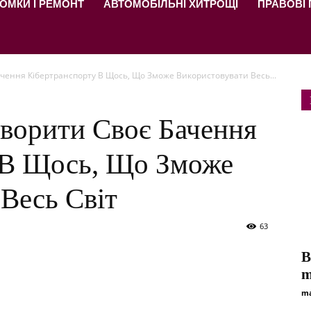
ОМКИ І РЕМОНТ
АВТОМОБІЛЬНІ ХИТРОЩІ
ПРАВОВІ
чення Кібертранспорту В Щось, Що Зможе Використовувати Весь...
творити Своє Бачення
 В Щось, Що Зможе
Весь Світ
63
В
m
ma