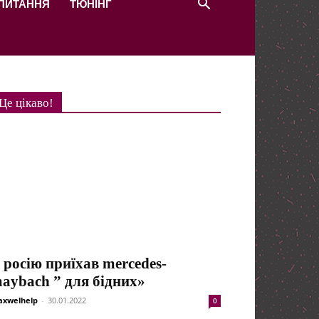
 ПИТАННЯ
ТЮНІНГ
Це цікаво!
 росію приїхав mercedes-
aybach ” для бідних»
xwelhelp
-
30.01.2022
0