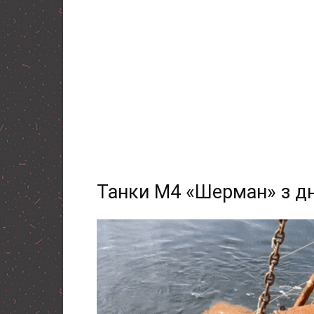
Танки M4 «Шерман» з дна