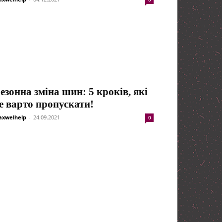
езонна зміна шин: 5 кроків, які
е варто пропускати!
xwelhelp
-
24.09.2021
0