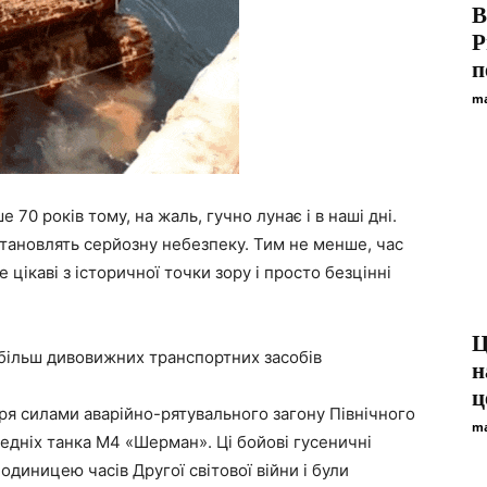
В
P
п
ma
 70 років тому, на жаль, гучно лунає і в наші дні.
 становлять серйозну небезпеку. Тим не менше, час
 цікаві з історичної точки зору і просто безцінні
Ц
айбільш дивовижних транспортних засобів
н
ц
ря силами аварійно-рятувального загону Північного
ma
редніх танка M4 «Шерман». Ці бойові гусеничні
диницею часів Другої світової війни і були