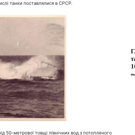
ислі танки поставлялися в СРСР.
Г
т
1
ma
-під 50-метрової товщі північних вод з потопленого