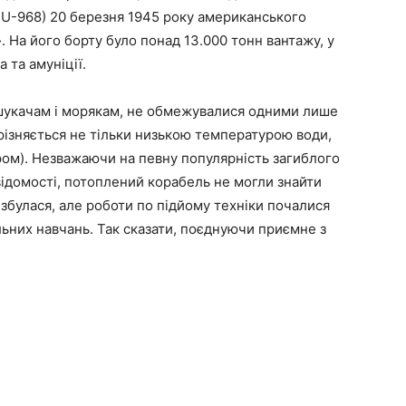
 U-968) 20 березня 1945 року американського
 На його борту було понад 13.000 тонн вантажу, у
 та амуніції.
 шукачам і морякам, не обмежувалися одними лише
ізняється не тільки низькою температурою води,
ром). Незважаючи на певну популярність загиблого
х відомості, потоплений корабель не могли знайти
в збулася, але роботи по підйому техніки почалися
льних навчань. Так сказати, поєднуючи приємне з