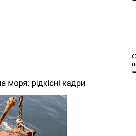
С
н
ma
 моря: рідкісні кадри