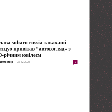
лава subaru russia такахаші
атцуо привітав “автовзгляд» з
0-річним ювілеєм
xwelhelp
-
28.12.2021
0