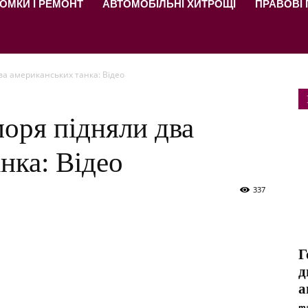
ОМКИ І РЕМОНТ
АВТОМОБІЛЬНІ ХИТРОЩІ
ПРАВОВІ
ва американських танка: Відео
моря підняли два
нка: Відео
337
Г
д
а
ma