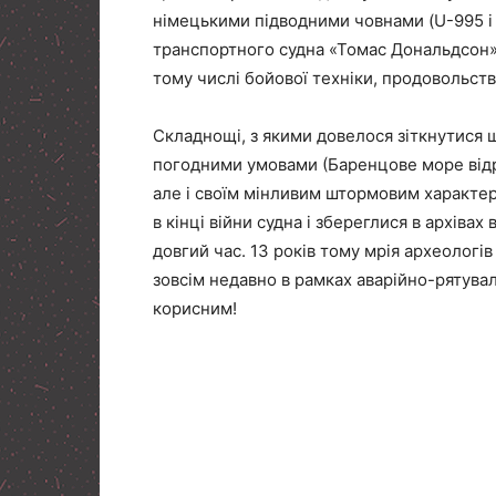
німецькими підводними човнами (U-995 і
транспортного судна «Томас Дональдсон».
тому числі бойової техніки, продовольства
Складнощі, з якими довелося зіткнутися
погодними умовами (Баренцове море відр
але і своїм мінливим штормовим характе
в кінці війни судна і збереглися в архіва
довгий час. 13 років тому мрія археологі
зовсім недавно в рамках аварійно-рятува
корисним!