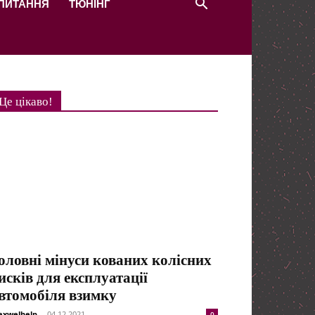
 ПИТАННЯ
ТЮНІНГ
Це цікаво!
оловні мінуси кованих колісних
исків для експлуатації
втомобіля взимку
xwelhelp
-
04.12.2021
0