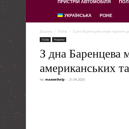
ПРИСТРІЙ АВТОМОБІЛЯ
ПОЛ
УКРАЇНСЬКА
РІЗНЕ
Додому
Лайф
З дна Баренцева моря підняли д
Лайф
Новини
З дна Баренцева 
американських та
по
maxwelhelp
-
21.04.2020