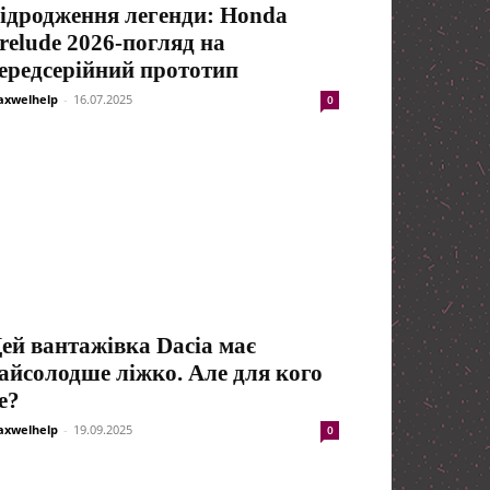
ідродження легенди: Honda
relude 2026-погляд на
ередсерійний прототип
xwelhelp
-
16.07.2025
0
ей вантажівка Dacia має
айсолодше ліжко. Але для кого
е?
xwelhelp
-
19.09.2025
0