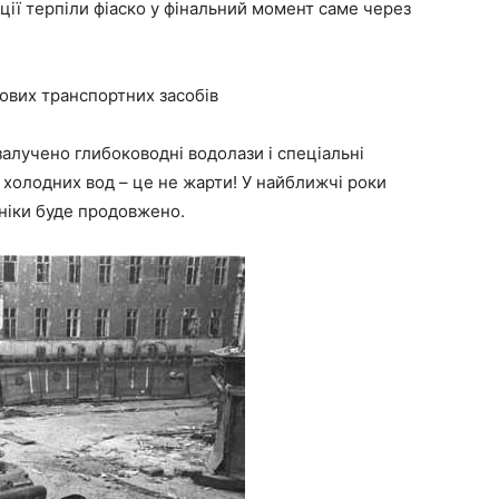
ції терпіли фіаско у фінальний момент саме через
ових транспортних засобів
залучено глибоководні водолази і спеціальні
в холодних вод – це не жарти! У найближчі роки
ніки буде продовжено.