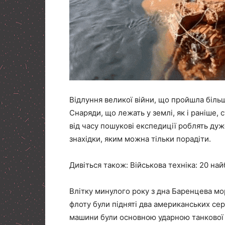
Відлуння великої війни, що пройшла більше
Снаряди, що лежать у землі, як і раніше,
від часу пошукові експедиції роблять дуже
знахідки, яким можна тільки порадіти.
Дивіться також: Військова техніка: 20 н
Влітку минулого року з дна Баренцева мо
флоту були підняті два американських се
машини були основною ударною танкової о