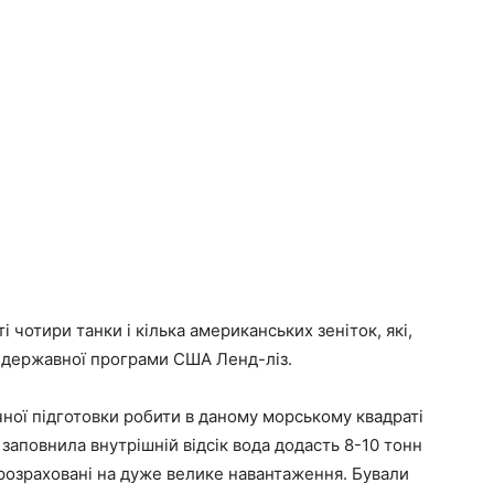
і чотири танки і кілька американських зеніток, які,
ах державної програми США Ленд-ліз.
чної підготовки робити в даному морському квадраті
 заповнила внутрішній відсік вода додасть 8-10 тонн
розраховані на дуже велике навантаження. Бували