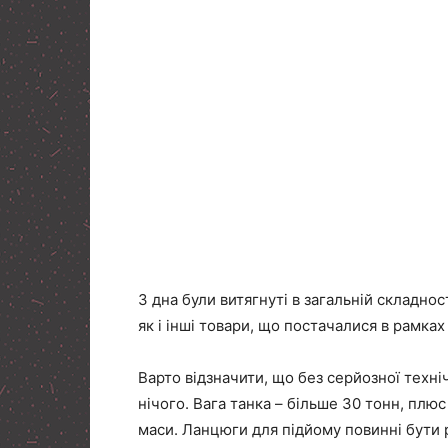
З дна були витягнуті в загальній складност
як і інші товари, що постачалися в рамк
Варто відзначити, що без серйозної техні
нічого. Вага танка – більше 30 тонн, плюс
маси. Ланцюги для підйому повинні бути 