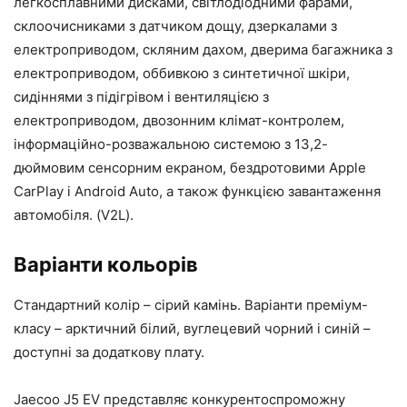
легкосплавними дисками, світлодіодними фарами,
склоочисниками з датчиком дощу, дзеркалами з
електроприводом, скляним дахом, дверима багажника з
електроприводом, оббивкою з синтетичної шкіри,
сидіннями з підігрівом і вентиляцією з
електроприводом, двозонним клімат-контролем,
інформаційно-розважальною системою з 13,2-
дюймовим сенсорним екраном, бездротовими Apple
CarPlay і Android Auto, а також функцією завантаження
автомобіля. (V2L).
Варіанти кольорів
Стандартний колір – сірий камінь. Варіанти преміум-
класу – арктичний білий, вуглецевий чорний і синій –
доступні за додаткову плату.
Jaecoo J5 EV представляє конкурентоспроможну