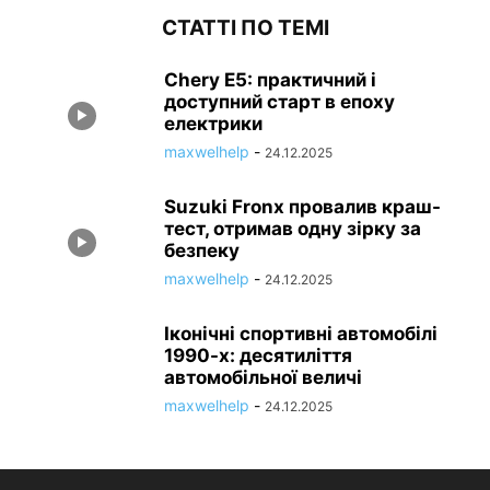
СТАТТІ ПО ТЕМІ
Chery E5: практичний і
доступний старт в епоху
електрики
maxwelhelp
-
24.12.2025
Suzuki Fronx провалив краш-
тест, отримав одну зірку за
безпеку
maxwelhelp
-
24.12.2025
Іконічні спортивні автомобілі
1990-х: десятиліття
автомобільної величі
maxwelhelp
-
24.12.2025