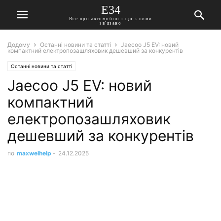
E34
Все про автомобілі і що з ними
зв'язано
Додому
Останні новини та статті
Jaecoo J5 EV: новий
компактний електропозашляховик дешевший за конкурентів
Останні новини та статті
Jaecoo J5 EV: новий
компактний
електропозашляховик
дешевший за конкурентів
по
maxwelhelp
-
24.12.2025