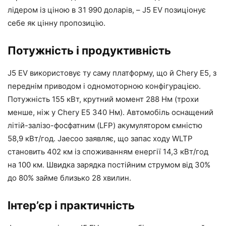
лідером із ціною в 31 990 доларів, – J5 EV позиціонує
себе як цінну пропозицію.
Потужність і продуктивність
J5 EV використовує ту саму платформу, що й Chery E5, з
переднім приводом і одномоторною конфігурацією.
Потужність 155 кВт, крутний момент 288 Нм (трохи
менше, ніж у Chery E5 340 Нм). Автомобіль оснащений
літій-залізо-фосфатним (LFP) акумулятором ємністю
58,9 кВт/год. Jaecoo заявляє, що запас ходу WLTP
становить 402 км із споживанням енергії 14,3 кВт/год
на 100 км. Швидка зарядка постійним струмом від 30%
до 80% займе близько 28 хвилин.
Інтер’єр і практичність