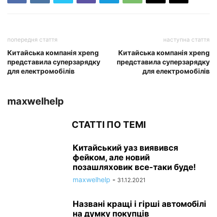
попередня стаття
наступна стаття
Китайська компанія xpeng
Китайська компанія xpeng
представила суперзарядку
представила суперзарядку
для електромобілів
для електромобілів
maxwelhelp
СТАТТІ ПО ТЕМІ
Китайський уаз виявився
фейком, але новий
позашляховик все-таки буде!
maxwelhelp
-
31.12.2021
Названі кращі і гірші автомобілі
на думку покупців