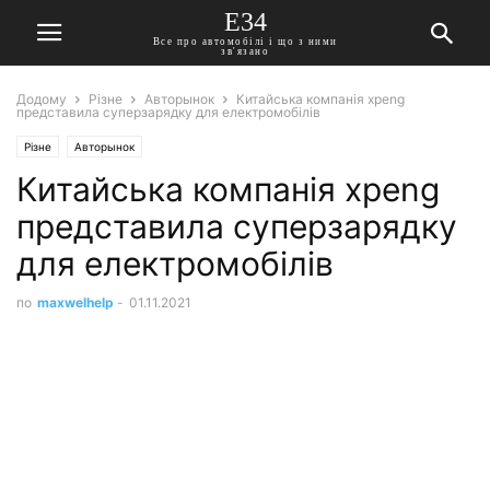
E34
Все про автомобілі і що з ними
зв'язано
Додому
Різне
Авторынок
Китайська компанія xpeng
представила суперзарядку для електромобілів
Різне
Авторынок
Китайська компанія xpeng
представила суперзарядку
для електромобілів
по
maxwelhelp
-
01.11.2021