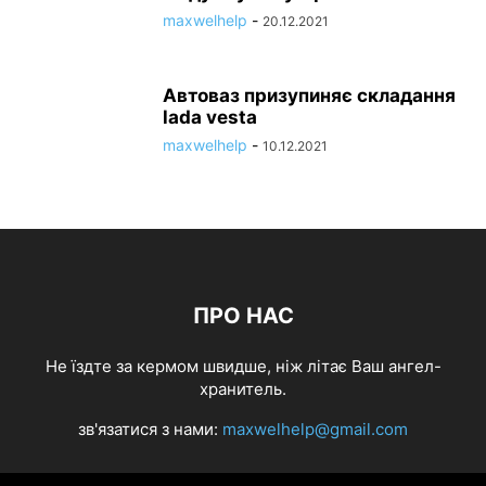
maxwelhelp
-
20.12.2021
Автоваз призупиняє складання
lada vesta
maxwelhelp
-
10.12.2021
ПРО НАС
Не їздте за кермом швидше, ніж літає Ваш ангел-
хранитель.
зв'язатися з нами:
maxwelhelp@gmail.com