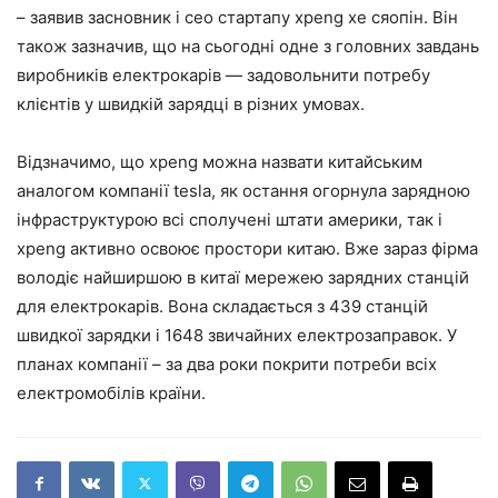
– заявив засновник і ceo стартапу xpeng хе сяопін. Він
також зазначив, що на сьогодні одне з головних завдань
виробників електрокарів — задовольнити потребу
клієнтів у швидкій зарядці в різних умовах.
Відзначимо, що xpeng можна назвати китайським
аналогом компанії tesla, як остання огорнула зарядною
інфраструктурою всі сполучені штати америки, так і
xpeng активно освоює простори китаю. Вже зараз фірма
володіє найширшою в китаї мережею зарядних станцій
для електрокарів. Вона складається з 439 станцій
швидкої зарядки і 1648 звичайних електрозаправок. У
планах компанії – за два роки покрити потреби всіх
електромобілів країни.