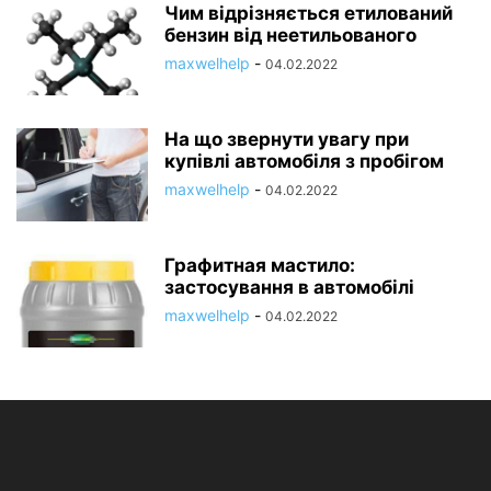
Чим відрізняється етилований
бензин від неетильованого
maxwelhelp
-
04.02.2022
На що звернути увагу при
купівлі автомобіля з пробігом
maxwelhelp
-
04.02.2022
Графитная мастило:
застосування в автомобілі
maxwelhelp
-
04.02.2022