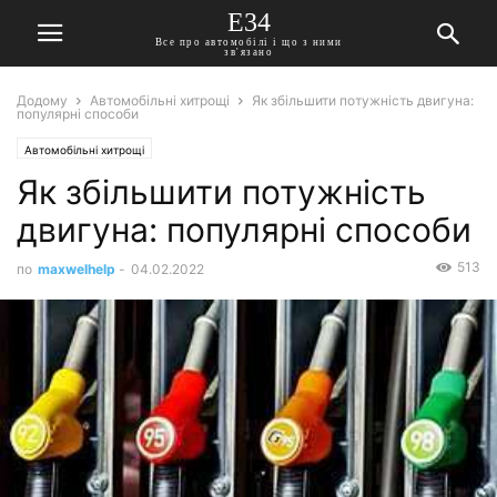
E34
Все про автомобілі і що з ними
зв'язано
Додому
Автомобільні хитрощі
Як збільшити потужність двигуна:
популярні способи
Автомобільні хитрощі
Як збільшити потужність
двигуна: популярні способи
513
по
maxwelhelp
-
04.02.2022