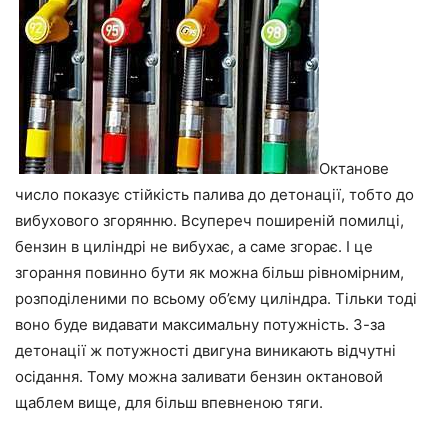
Октанове
число показує стійкість палива до детонації, тобто до
вибухового згорянню. Всупереч поширеній помилці,
бензин в циліндрі не вибухає, а саме згорає. І це
згорання повинно бути як можна більш рівномірним,
розподіленими по всьому об’єму циліндра. Тільки тоді
воно буде видавати максимальну потужність. З-за
детонації ж потужності двигуна виникають відчутні
осідання. Тому можна заливати бензин октановой
щаблем вище, для більш впевненою тяги.