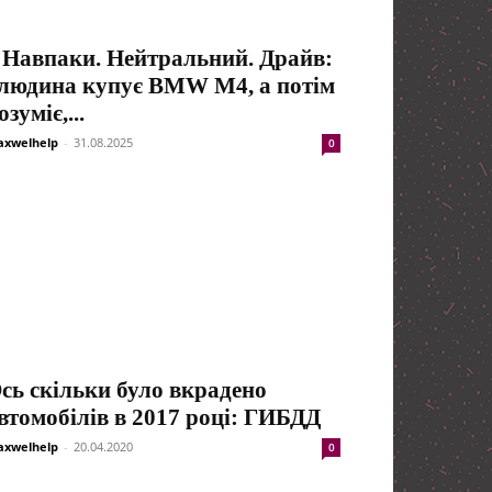
 Навпаки. Нейтральний. Драйв:
людина купує BMW M4, а потім
озуміє,...
xwelhelp
-
31.08.2025
0
сь скільки було вкрадено
втомобілів в 2017 році: ГИБДД
xwelhelp
-
20.04.2020
0