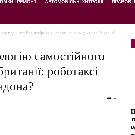
ОМКИ І РЕМОНТ
АВТОМОБІЛЬНІ ХИТРОЩІ
ПРАВОВІ
йного водіння у Великобританії: роботаксі приїжджає до Лондона?
нологію самостійного
ританії: роботаксі
ндона?
59
П
т
в
ma