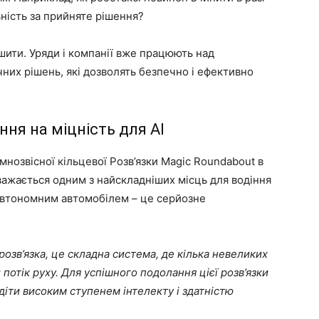
ьність за прийняте рішення?
ити. Уряди і компанії вже працюють над
них рішень, які дозволять безпечно і ефективно
ня на міцність для AI
нозвісної кільцевої Розв’язки Magic Roundabout в
 вважається одним з найскладніших місць для водіння
я автономним автомобілем – це серйозне
озв’язка, це складна система, де кілька невеликих
отік руху. Для успішного подолання цієї розв’язки
іти високим ступенем інтелекту і здатністю