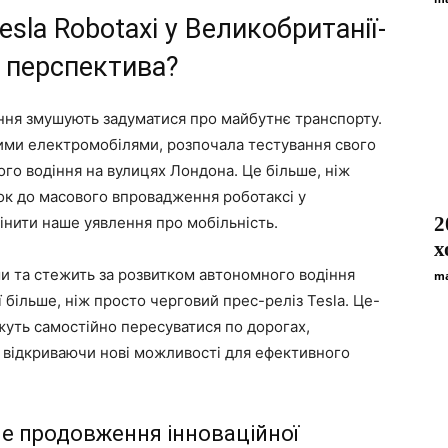
sla Robotaxi у Великобританії-
а перспектива?
ання змушують задуматися про майбутнє транспорту.
йними електромобілями, розпочала тестування свого
го водіння на вулицях Лондона. Це більше, ніж
ок до масового впровадження роботаксі у
2
нити наше уявлення про мобільність.
х
и та стежить за розвитком автономного водіння
ma
ії більше, ніж просто черговий прес-реліз Tesla. Це-
жуть самостійно пересуватися по дорогах,
і відкриваючи нові можливості для ефективного
чне продовження інноваційної