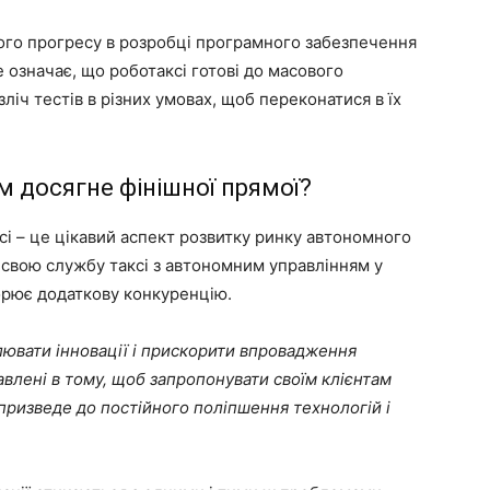
ного прогресу в розробці програмного забезпечення
 означає, що роботаксі готові до масового
іч тестів в різних умовах, щоб переконатися в їх
им досягне фінішної прямої?
ксі – це цікавий аспект розвитку ринку автономного
 свою службу таксі з автономним управлінням у
орює додаткову конкуренцію.
лювати інновації і прискорити впровадження
кавлені в тому, щоб запропонувати своїм клієнтам
 призведе до постійного поліпшення технологій і