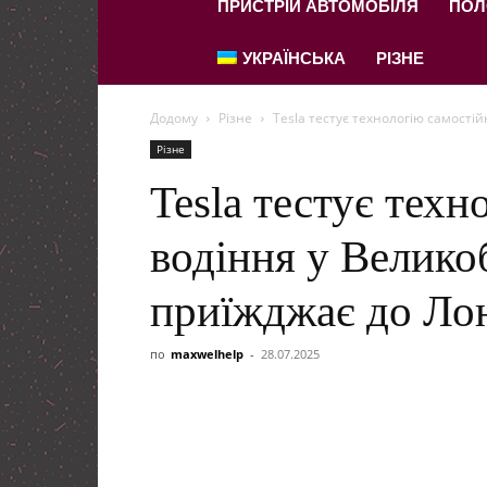
ПРИСТРІЙ АВТОМОБІЛЯ
ПОЛ
УКРАЇНСЬКА
РІЗНЕ
Додому
Різне
Tesla тестує технологію самості
Різне
Tesla тестує тех
водіння у Великоб
приїжджає до Ло
по
maxwelhelp
-
28.07.2025