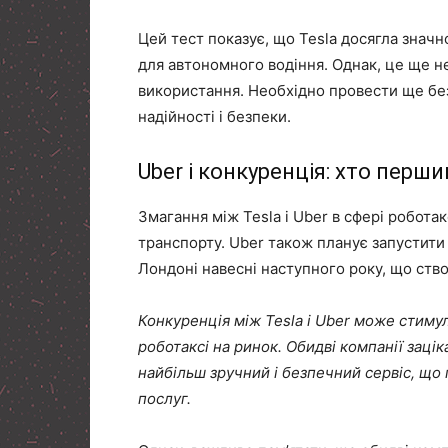
Цей тест показує, що Tesla досягла знач
для автономного водіння. Однак, це ще не
використання. Необхідно провести ще безл
надійності і безпеки.
Uber і конкуренція: хто перш
Змагання між Tesla і Uber в сфері робота
транспорту. Uber також планує запустити
Лондоні навесні наступного року, що ств
Конкуренція між Tesla і Uber може стиму
роботаксі на ринок. Обидві компанії заці
найбільш зручний і безпечний сервіс, що
послуг.