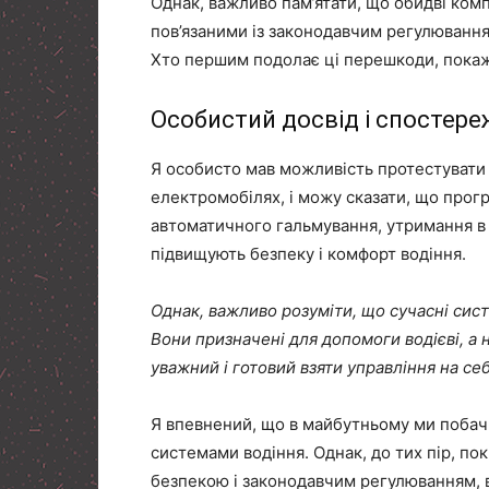
Однак, важливо пам’ятати, що обидві ком
пов’язаними із законодавчим регулювання
Хто першим подолає ці перешкоди, покаж
Особистий досвід і спостере
Я особисто мав можливість протестувати 
електромобілях, і можу сказати, що прог
автоматичного гальмування, утримання в 
підвищують безпеку і комфорт водіння.
Однак, важливо розуміти, що сучасні сис
Вони призначені для допомоги водієві, а 
уважний і готовий взяти управління на се
Я впевнений, що в майбутньому ми побачи
системами водіння. Однак, до тих пір, пок
безпекою і законодавчим регулюванням,