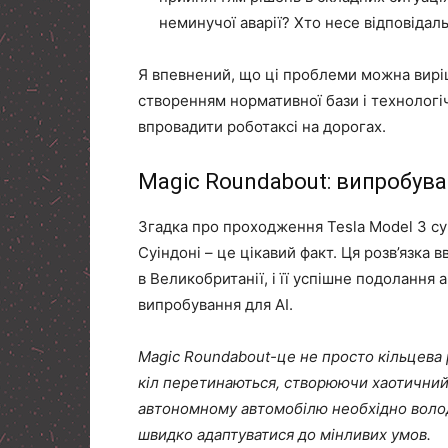
неминучої аварії? Хто несе відповідал
Я впевнений, що ці проблеми можна виріш
створенням нормативної бази і технологіч
впровадити роботаксі на дорогах.
Magic Roundabout: випробуван
Згадка про проходження Tesla Model 3 сум
Суіндоні – це цікавий факт. Ця розв’язка
в Великобританії, і її успішне подоланн
випробування для AI.
Magic Roundabout-це не просто кільцева р
кіл перетинаються, створюючи хаотичний п
автономному автомобілю необхідно волод
швидко адаптуватися до мінливих умов.