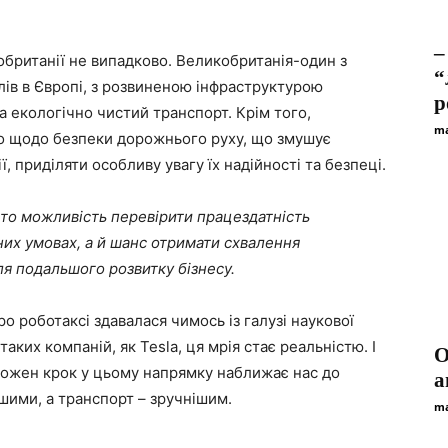
–
обританії не випадково. Великобританія-один з
“
ів в Європі, з розвиненою інфраструктурою
р
а екологічно чистий транспорт. Крім того,
ma
о щодо безпеки дорожнього руху, що змушує
ї, приділяти особливу увагу їх надійності та безпеці.
сто можливість перевірити працездатність
их умовах, а й шанс отримати схвалення
я подальшого розвитку бізнесу.
ро роботаксі здавалася чимось із галузі наукової
аких компаній, як Tesla, ця мрія стає реальністю. І
О
кожен крок у цьому напрямку наближає нас до
а
шими, а транспорт – зручнішим.
ma