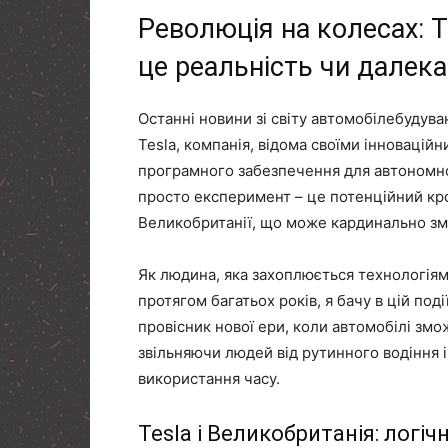
Революція на колесах: Te
це реальність чи далек
Останні новини зі світу автомобілебудув
Tesla, компанія, відома своїми інноваці
програмного забезпечення для автономно
просто експеримент – це потенційний кр
Великобританії, що може кардинально змі
Як людина, яка захоплюється технологіям
протягом багатьох років, я бачу в цій под
провісник нової ери, коли автомобілі змо
звільняючи людей від рутинного водіння 
використання часу.
Tesla і Великобританія: логі