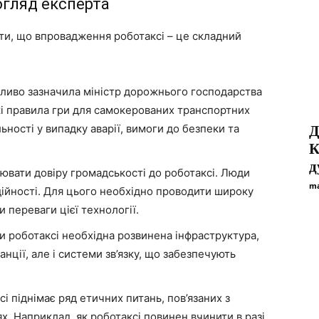
огляд експерта
ти, що впровадження роботаксі – це складний
ливо зазначила міністр дорожнього господарства
ткі правила гри для самокерованих транспортних
ьності у випадку аварії, вимоги до безпеки та
Д
К
д
ювати довіру громадськості до роботаксі. Люди
ma
адійності. Для цього необхідно проводити широку
 переваги цієї технології.
и роботаксі необхідна розвинена інфраструктура,
анції, але і системи зв’язку, що забезпечують
 піднімає ряд етичних питань, пов’язаних з
х. Наприклад, як роботаксі повинен вчинити в разі