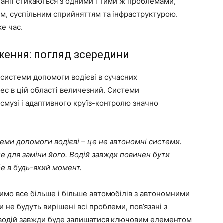
панії стикаються з одними і тими ж проблемами,
м, суспільним сприйняттям та інфраструктурою.
е час.
ження: погляд зсередини
системи допомоги водієві в сучасних
рес в цій області величезний. Системи
смузі і адаптивного круїз-контролю значно
теми допомоги водієві – це не автономні системи.
не для заміни його. Водій завжди повинен бути
бе в будь-який момент.
мо все більше і більше автомобілів з автономними
и не будуть вирішені всі проблеми, пов’язані з
 водій завжди буде залишатися ключовим елементом