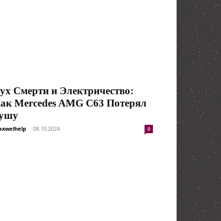
ух Смерти и Электричество:
ак Mercedes AMG C63 Потерял
ушу
xwelhelp
-
08.10.2024
0