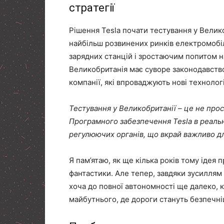
стратегії
Рішення Tesla почати тестування у Велик
найбільш розвинених ринків електромобіл
зарядних станцій і зростаючим попитом н
Великобританія має суворе законодавств
компанії, які впроваджують нові технологі
Тестування у Великобританії – це не про
Програмного забезпечення Tesla в реальн
регулюючих органів, що вкрай важливо дл
Я пам’ятаю, як ще кілька років тому ідея п
фантастики. Але тепер, завдяки зусиллям т
хоча до повної автономності ще далеко, 
майбутнього, де дороги стануть безпечні