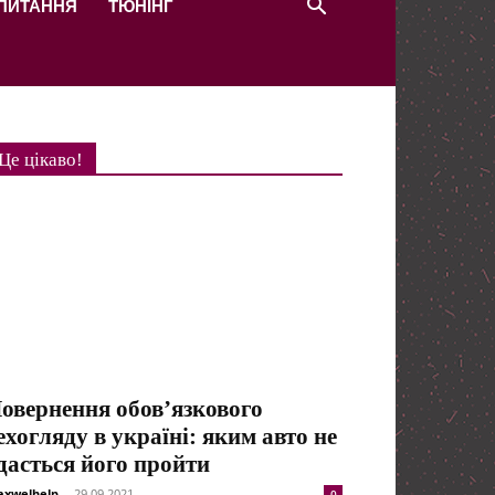
 ПИТАННЯ
ТЮНІНГ
Це цікаво!
овернення обов’язкового
ехогляду в україні: яким авто не
дасться його пройти
xwelhelp
-
29.09.2021
0