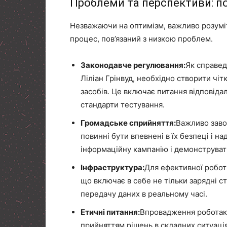
Проблеми та перспективи: п
Незважаючи на оптимізм, важливо розумі
процес, пов’язаний з низкою проблем.
Законодавче регулювання:
Як справед
Ліліан Грінвуд, необхідно створити чі
засобів. Це включає питання відповідал
стандарти тестування.
Громадське сприйняття:
Важливо заво
повинні бути впевнені в їх безпеці і н
інформаційну кампанію і демонструвати
Інфраструктура:
Для ефективної робот
що включає в себе не тільки зарядні ст
передачу даних в реальному часі.
Етичні питання:
Впровадження роботаксі
прийняттям рішень в складних ситуація