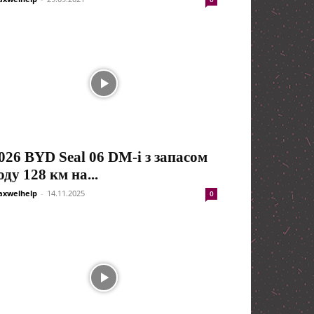
026 BYD Seal 06 DM-i з запасом
оду 128 км на...
xwelhelp
-
14.11.2025
0