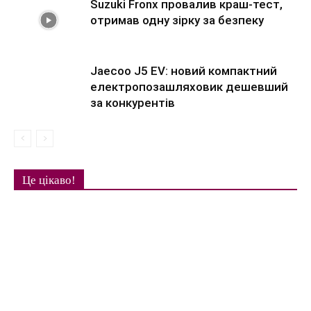
Suzuki Fronx провалив краш-тест,
отримав одну зірку за безпеку
Jaecoo J5 EV: новий компактний
електропозашляховик дешевший
за конкурентів
Це цікаво!