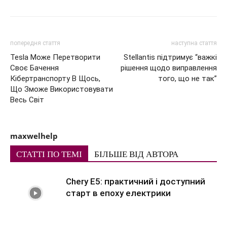
попередня стаття
наступна стаття
Tesla Може Перетворити
Stellantis підтримує “важкі
Своє Бачення
рішення щодо виправлення
Кібертранспорту В Щось,
того, що не так”
Що Зможе Використовувати
Весь Світ
maxwelhelp
СТАТТІ ПО ТЕМІ
БІЛЬШЕ ВІД АВТОРА
Chery E5: практичний і доступний
старт в епоху електрики