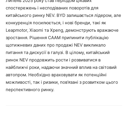
Липень 2025 року став періодом цікавих
спостережень і несподіваних поворотів для
китайського ринку NEV. BYD залишається лідером, але
конкуренція посилюється, і нові бренди, такі як
Leapmotor, Xiaomi та Xpeng, демонструють вражаюче
зростання. Рішення CAAM припинити публікацію
щотижневих даних про продажі NEV викликало
питання та дискусії в галузі. В цілому, китайський
ринок NEV продовжить рости і розвиватися в
найближчі роки, надаючи значний вплив на світовий
автопром. Необхідно враховувати як потенційні
можливості, так і ризики, пов’язані з розвитком цього
перспективного ринку.