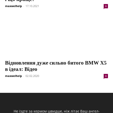
maxwelhelp
-
17.10.2021
0
Відновлення дуже сильно битого BMW X5
в ідеал: Відео
maxwelhelp
-
02.02.2020
0
Не їздте за кермом швидше, ніж літає Ваш ангел-