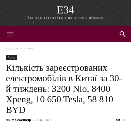
E34
Все про автомобілі і що з ними зв'язано
Додому
Різне
Різне
Кількість зареєстрованих
електромобілів в Китаї за 30-
й тиждень: 3200 Nio, 8400
Xpeng, 10 650 Tesla, 58 810
BYD
по
maxwelhelp
-
29.07.2025
66