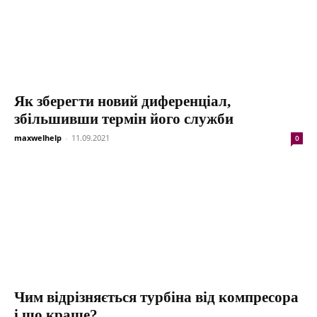
Як зберегти новий диференціал,
збільшивши термін його служби
maxwelhelp
-
11.09.2021
0
Чим відрізняється турбіна від компресора
і що краще?