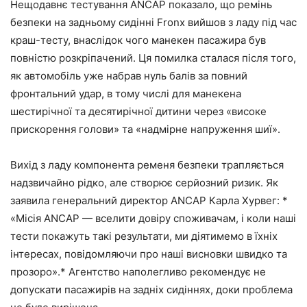
Нещодавнє тестування ANCAP показало, що ремінь
безпеки на задньому сидінні Fronx вийшов з ладу під час
краш-тесту, внаслідок чого манекен пасажира був
повністю розкріпачений. Ця помилка сталася після того,
як автомобіль уже набрав нуль балів за повний
фронтальний удар, в тому числі для манекена
шестирічної та десятирічної дитини через «високе
прискорення голови» та «надмірне напруження шиї».
Вихід з ладу компонента ременя безпеки трапляється
надзвичайно рідко, але створює серйозний ризик. Як
заявила генеральний директор ANCAP Карла Хурвег: *
«Місія ANCAP — вселити довіру споживачам, і коли наші
тести покажуть такі результати, ми діятимемо в їхніх
інтересах, повідомляючи про наші висновки швидко та
прозоро».* Агентство наполегливо рекомендує не
допускати пасажирів на задніх сидіннях, доки проблема