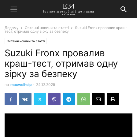
E34
Все про автомобілі і що з ними
зв'язано
Додому
Останні новини та статті
Suzuki Fronx провалив краш-
тест, отримав одну зірку за безпеку
Останні новини та статті
Suzuki Fronx провалив
краш-тест, отримав одну
зірку за безпеку
по
maxwelhelp
-
24.12.2025