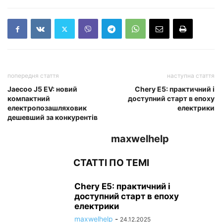
попередня стаття
наступна стаття
Jaecoo J5 EV: новий
Chery E5: практичний і
компактний
доступний старт в епоху
електропозашляховик
електрики
дешевший за конкурентів
maxwelhelp
СТАТТІ ПО ТЕМІ
Chery E5: практичний і
доступний старт в епоху
електрики
maxwelhelp
-
24.12.2025