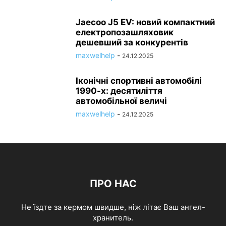
Jaecoo J5 EV: новий компактний
електропозашляховик
дешевший за конкурентів
maxwelhelp
-
24.12.2025
Іконічні спортивні автомобілі
1990-х: десятиліття
автомобільної величі
maxwelhelp
-
24.12.2025
ПРО НАС
Не їздте за кермом швидше, ніж літає Ваш ангел-
хранитель.