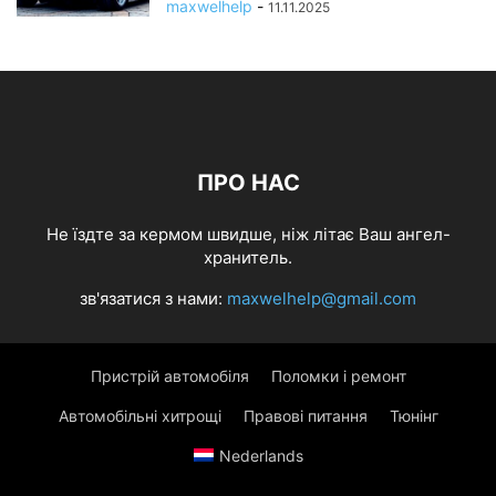
maxwelhelp
-
11.11.2025
ПРО НАС
Не їздте за кермом швидше, ніж літає Ваш ангел-
хранитель.
зв'язатися з нами:
maxwelhelp@gmail.com
Пристрій автомобіля
Поломки і ремонт
Автомобільні хитрощі
Правові питання
Тюнінг
Nederlands