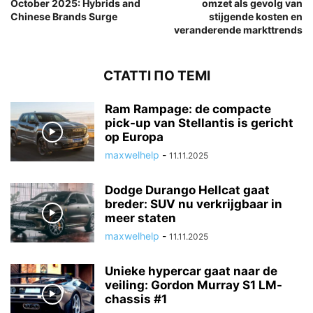
October 2025: Hybrids and
omzet als gevolg van
Chinese Brands Surge
stijgende kosten en
veranderende markttrends
СТАТТІ ПО ТЕМІ
Ram Rampage: de compacte
pick-up van Stellantis is gericht
op Europa
maxwelhelp
-
11.11.2025
Dodge Durango Hellcat gaat
breder: SUV nu verkrijgbaar in
meer staten
maxwelhelp
-
11.11.2025
Unieke hypercar gaat naar de
veiling: Gordon Murray S1 LM-
chassis #1