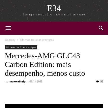
E34
Все про автомобілі і що з ними зв'язано
Додому
Últimas notícias e artigos
Últimas notícias e artigos
Mercedes-AMG GLC43
Carbon Edition: mais
desempenho, menos custo
по
maxwelhelp
-
09.11.2025
56