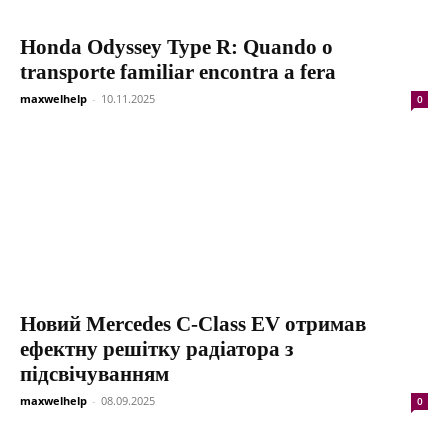
Honda Odyssey Type R: Quando o
transporte familiar encontra a fera
maxwelhelp
-
10.11.2025
0
Новий Mercedes C-Class EV отримав
ефектну решітку радіатора з
підсвічуванням
maxwelhelp
-
08.09.2025
0