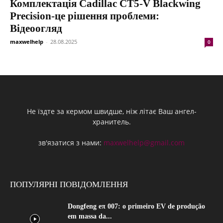
Комплектація Cadillac CT5-V Blackwing
Precision-це рішення проблеми:
Відеоогляд
maxwelhelp
-
28.08.2025
0
Не їздте за кермом швидше, ніж літає Ваш ангел-
хранитель.
зв'язатися з нами:
maxwelhelp@gmail.com
ПОПУЛЯРНІ ПОВІДОМЛЕННЯ
Dongfeng eπ 007: o primeiro EV de produção
em massa da...