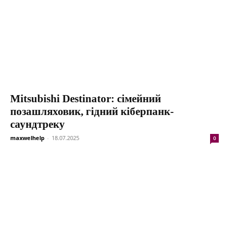
Mitsubishi Destinator: сімейний
позашляховик, гідний кіберпанк-
саундтреку
maxwelhelp
-
18.07.2025
0