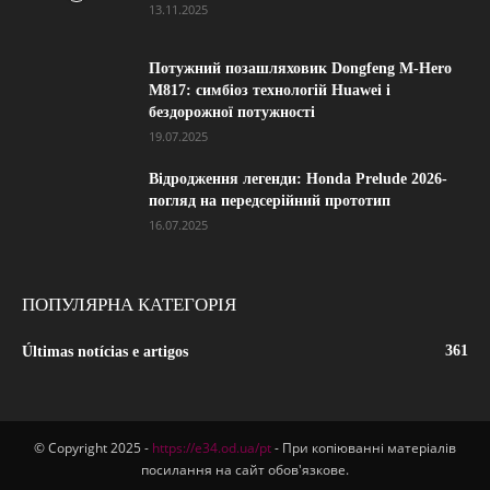
13.11.2025
Потужний позашляховик Dongfeng M-Hero
M817: симбіоз технологій Huawei і
бездорожної потужності
19.07.2025
Відродження легенди: Honda Prelude 2026-
погляд на передсерійний прототип
16.07.2025
ПОПУЛЯРНА КАТЕГОРІЯ
361
Últimas notícias e artigos
© Copyright 2025 -
https://e34.od.ua/pt
- При копіюванні матеріалів
посилання на сайт обов'язкове.