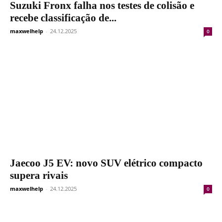
Suzuki Fronx falha nos testes de colisão e
recebe classificação de...
maxwelhelp
-
24.12.2025
0
Jaecoo J5 EV: novo SUV elétrico compacto
supera rivais
maxwelhelp
-
24.12.2025
0