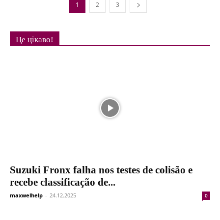
1
2
3
Це цікаво!
Suzuki Fronx falha nos testes de colisão e
recebe classificação de...
maxwelhelp
-
24.12.2025
0