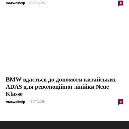
maxwelhelp
-
21.07.2025
0
BMW вдається до допомоги китайських
ADAS для революційної лінійки Neue
Klasse
maxwelhelp
-
16.07.2025
0