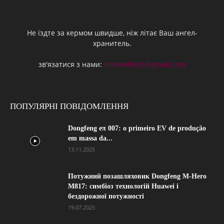
Не їздте за кермом швидше, ніж літає Ваш ангел-
хранитель.
зв'язатися з нами:
maxwelhelp@gmail.com
ПОПУЛЯРНІ ПОВІДОМЛЕННЯ
Dongfeng eπ 007: o primeiro EV de produção
em massa da...
13.11.2025
Потужний позашляховик Dongfeng M-Hero
M817: симбіоз технологій Huawei і
бездорожної потужності
19.07.2025