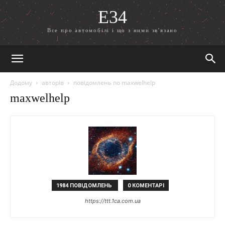
E34
Все про автомобілі і що з ними зв'язано
Додому
авторів
повідомлень по maxwelhelp
maxwelhelp
1984 ПОВІДОМЛЕНЬ
0 КОМЕНТАРІ
https://ttt.1ca.com.ua