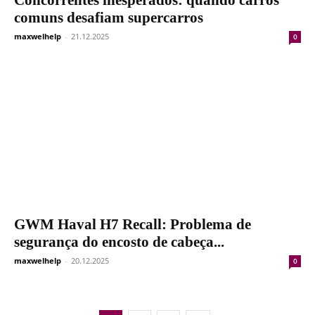
Concorrentes inesperados: quando carros
comuns desafiam supercarros
maxwelhelp
-
21.12.2025
0
GWM Haval H7 Recall: Problema de
segurança do encosto de cabeça...
maxwelhelp
-
20.12.2025
0