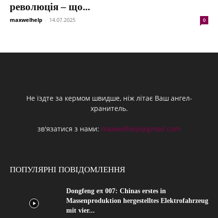
революція – що...
maxwelhelp
-
14.07.2025
0
Не їздте за кермом швидше, ніж літає Ваш ангел-
хранитель.
зв'язатися з нами:
maxwelhelp@gmail.com
ПОПУЛЯРНІ ПОВІДОМЛЕННЯ
Dongfeng eπ 007: Chinas erstes in
Massenproduktion hergestelltes Elektrofahrzeug
mit vier...