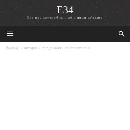
E34
Все про автомобілі і що з ними зв'язано
Додому
авторів
повідомлень по maxwelhelp