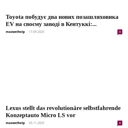
Toyota побудує два нових позашляховика
EV на своєму заводі в Кентуккі:...
maxwelhelp
-
17.09.2025
0
Lexus stellt das revolutionäre selbstfahrende
Konzeptauto Micro LS vor
maxwelhelp
-
05.11.2025
0