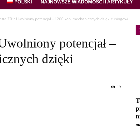
POLSKI
NAJNOWSZE WIADOMOŚCI I ARTYKUŁY
ette ZR1: Uwolniony potencjał – 1200 koni mechanicznych dzięki tuningowi
Uwolniony potencjał –
cznych dzięki
19
T
p
n
ma