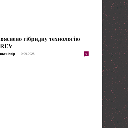
ояснено гібридну технологію
EREV
xwelhelp
-
10.09.2025
0