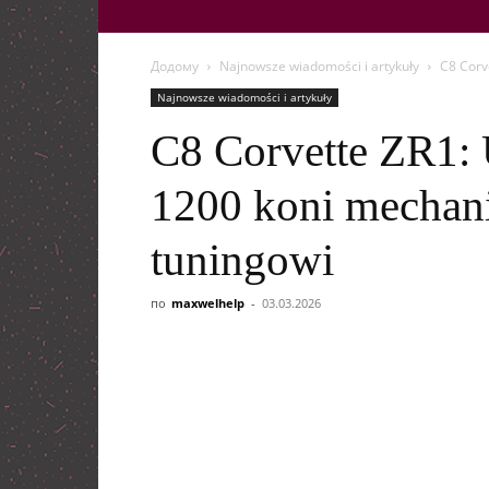
Додому
Najnowsze wiadomości i artykuły
C8 Corv
Najnowsze wiadomości i artykuły
C8 Corvette ZR1: 
1200 koni mechani
tuningowi
по
maxwelhelp
-
03.03.2026