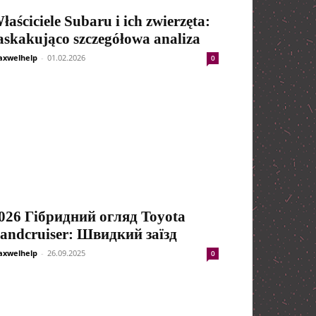
łaściciele Subaru i ich zwierzęta:
askakująco szczegółowa analiza
xwelhelp
-
01.02.2026
0
026 Гібридний огляд Toyota
andcruiser: Швидкий заїзд
xwelhelp
-
26.09.2025
0