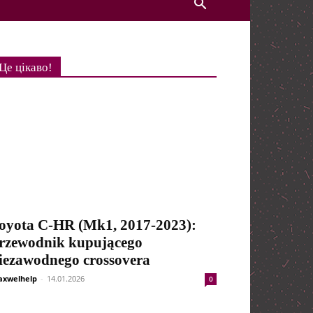
Це цікаво!
oyota C-HR (Mk1, 2017-2023):
rzewodnik kupującego
iezawodnego crossovera
xwelhelp
-
14.01.2026
0