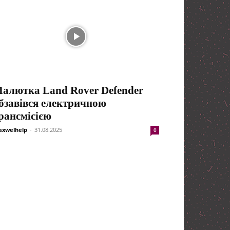
алютка Land Rover Defender
бзавівся електричною
рансмісією
xwelhelp
-
31.08.2025
0