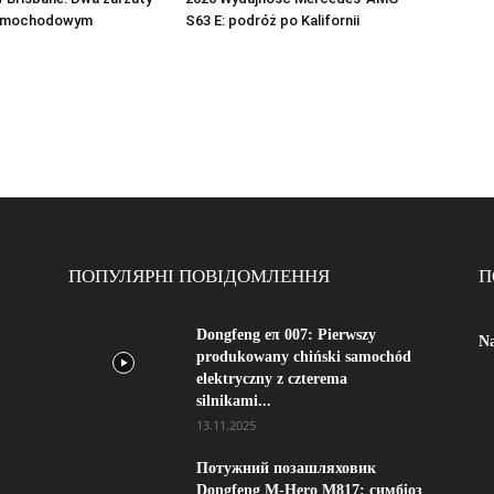
samochodowym
S63 E: podróż po Kalifornii
ПОПУЛЯРНІ ПОВІДОМЛЕННЯ
П
Dongfeng eπ 007: Pierwszy
Na
produkowany chiński samochód
elektryczny z czterema
silnikami...
13.11.2025
Потужний позашляховик
Dongfeng M-Hero M817: симбіоз