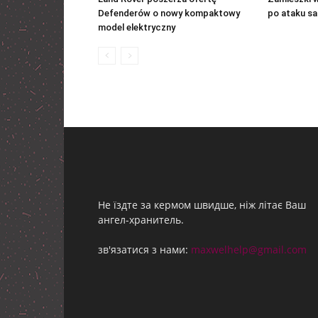
Defenderów o nowy kompaktowy
po ataku 
model elektryczny
Не їздте за кермом швидше, ніж літає Ваш
ангел-хранитель.
зв'язатися з нами:
maxwelhelp@gmail.com