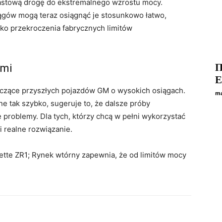
astową drogę do ekstremalnego wzrostu mocy.
ągów mogą teraz osiągnąć je stosunkowo łatwo,
ko przekroczenia fabrycznych limitów
П
ymi
yczące przyszłych pojazdów GM o wysokich osiągach.
ma
e tak szybko, sugeruje to, że dalsze próby
roblemy. Dla tych, którzy chcą w pełni wykorzystać
 realne rozwiązanie.
te ZR1; Rynek wtórny zapewnia, że ​​od limitów mocy