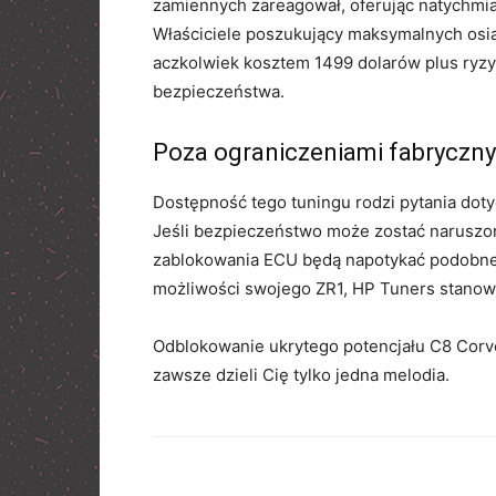
zamiennych zareagował, oferując natychmi
Właściciele poszukujący maksymalnych osi
aczkolwiek kosztem 1499 dolarów plus ryzy
bezpieczeństwa.
Poza ograniczeniami fabryczn
Dostępność tego tuningu rodzi pytania dot
Jeśli bezpieczeństwo może zostać naruszon
zablokowania ECU będą napotykać podobne p
możliwości swojego ZR1, HP Tuners stanowi
Odblokowanie ukrytego potencjału C8 Corvet
zawsze dzieli Cię tylko jedna melodia.