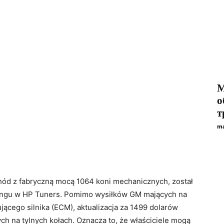
М
о
т
ma
hód z fabryczną mocą 1064 koni mechanicznych, został
ningu w HP Tuners. Pomimo wysiłków GM mających na
jącego silnika (ECM), aktualizacja za 1499 dolarów
h na tylnych kołach. Oznacza to, że właściciele mogą