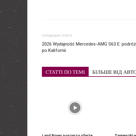
попередня стаття
2026 Wydajność Mercedes-AMG S63 E: podróż
po Kalifornii
СТАТТІ ПО ТЕМІ
БІЛЬШЕ ВІД АВТ
Land Rover poszerza ofertę
Zamieszki w