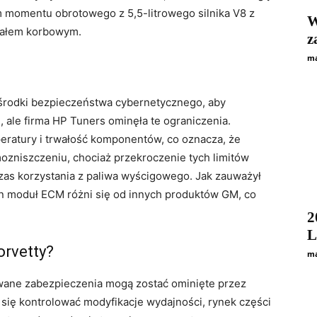
 momentu obrotowego z 5,5-litrowego silnika V8 z
W
wałem korbowym.
z
ma
 środki bezpieczeństwa cybernetycznego, aby
ale firma HP Tuners ominęła te ograniczenia.
ratury i trwałość komponentów, co oznacza, że ​​
zniszczeniu, chociaż przekroczenie tych limitów
s korzystania z paliwa wyścigowego. Jak zauważył
n moduł ECM różni się od innych produktów GM, co
2
L
orvetty?
ma
ane zabezpieczenia mogą zostać ominięte przez
się kontrolować modyfikacje wydajności, rynek części