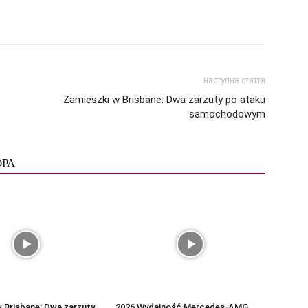
наступна стаття
Zamieszki w Brisbane: Dwa zarzuty po ataku
samochodowym
ОРА
 Brisbane: Dwa zarzuty
2026 Wydajność Mercedes-AMG