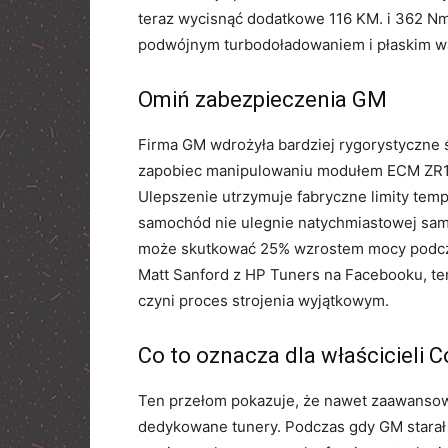
teraz wycisnąć dodatkowe 116 KM. i 362 Nm
podwójnym turbodoładowaniem i płaskim 
Omiń zabezpieczenia GM
Firma GM wdrożyła bardziej rygorystyczne
zapobiec manipulowaniu modułem ECM ZR1, 
Ulepszenie utrzymuje fabryczne limity tempe
samochód nie ulegnie natychmiastowej samo
może skutkować 25% wzrostem mocy podcza
Matt Sanford z HP Tuners na Facebooku, te
czyni proces strojenia wyjątkowym.
Co to oznacza dla właścicieli C
Ten przełom pokazuje, że nawet zaawansow
dedykowane tunery. Podczas gdy GM starał 