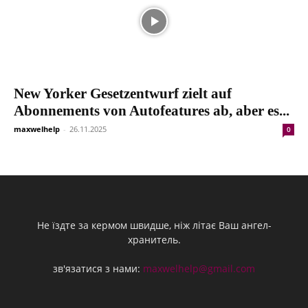
New Yorker Gesetzentwurf zielt auf
Abonnements von Autofeatures ab, aber es...
maxwelhelp
-
26.11.2025
0
Не їздте за кермом швидше, ніж літає Ваш ангел-
хранитель.
зв'язатися з нами:
maxwelhelp@gmail.com