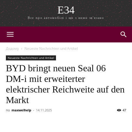
E34
Все про автомобілі і що з ними зв'язано
Додому
Neueste Nachrichten und Artikel
Neueste Nachrichten und Artikel
BYD bringt neuen Seal 06
DM-i mit erweiterter
elektrischer Reichweite auf den
Markt
по
maxwelhelp
-
14.11.2025
47