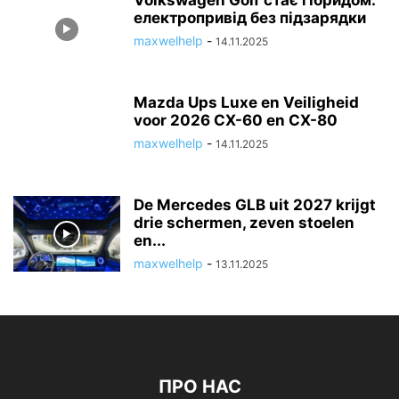
Volkswagen Golf стає гібридом:
електропривід без підзарядки
maxwelhelp
-
14.11.2025
Mazda Ups Luxe en Veiligheid
voor 2026 CX-60 en CX-80
maxwelhelp
-
14.11.2025
De Mercedes GLB uit 2027 krijgt
drie schermen, zeven stoelen
en...
maxwelhelp
-
13.11.2025
ПРО НАС