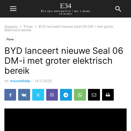
E34
Все про автомобілі і що з ними
зв'язано
Додому
Різне
BYD lanceert nieuwe Seal 06 DM-i met groter
elektrisch bereik
Різне
BYD lanceert nieuwe Seal 06
DM-i met groter elektrisch
bereik
по
maxwelhelp
-
14.11.2025