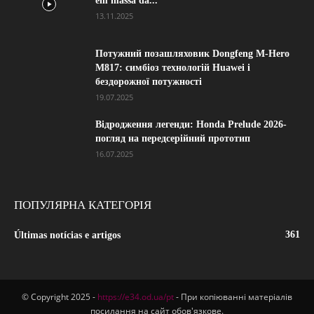
em massa da...
13.11.2025
Потужний позашляховик Dongfeng M-Hero
M817: симбіоз технологій Huawei і
бездорожної потужності
19.07.2025
Відродження легенди: Honda Prelude 2026-
погляд на передсерійний прототип
16.07.2025
ПОПУЛЯРНА КАТЕГОРІЯ
361
Últimas notícias e artigos
© Copyright 2025 -
https://e34.od.ua/pt
- При копіюванні матеріалів
посилання на сайт обов'язкове.