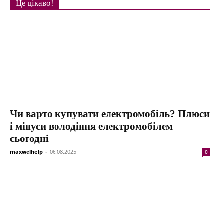
Це цікаво!
Чи варто купувати електромобіль? Плюси
і мінуси володіння електромобілем
сьогодні
maxwelhelp
-
06.08.2025
0