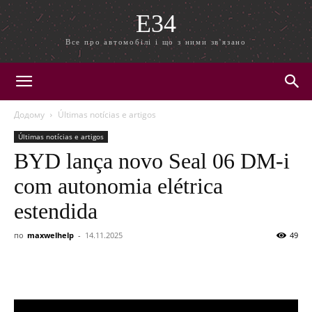
E34
Все про автомобілі і що з ними зв'язано
Додому
Últimas notícias e artigos
Últimas notícias e artigos
BYD lança novo Seal 06 DM-i
com autonomia elétrica
estendida
по
maxwelhelp
-
14.11.2025
49