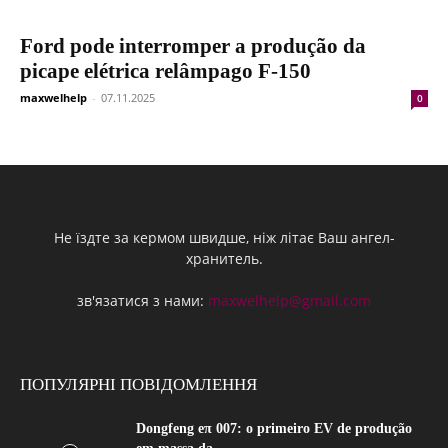
Ford pode interromper a produção da
picape elétrica relâmpago F-150
maxwelhelp
-
07.11.2025
0
Не їздте за кермом швидше, ніж літає Ваш ангел-
хранитель.
зв'язатися з нами:
maxwelhelp@gmail.com
ПОПУЛЯРНІ ПОВІДОМЛЕННЯ
Dongfeng eπ 007: o primeiro EV de produção