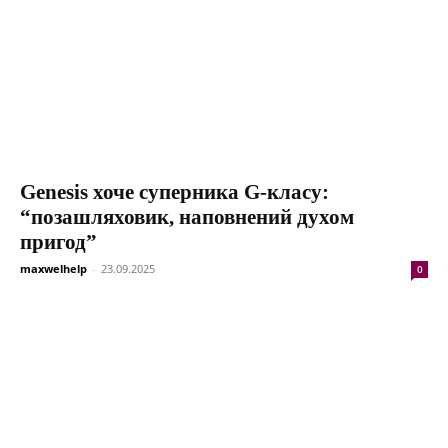
Genesis хоче суперника G-класу:
“позашляховик, наповнений духом
пригод”
maxwelhelp
-
23.09.2025
0