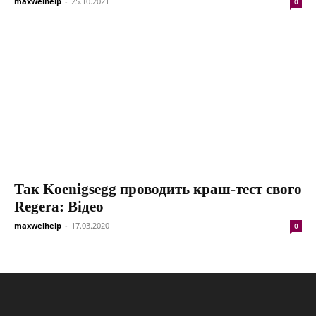
maxwelhelp
-
25.10.2021
0
Так Koenigsegg проводить краш-тест свого
Regera: Відео
maxwelhelp
-
17.03.2020
0