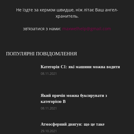
Не їздте за кермом швидше, ніж літає Ваш ангел-
хранитель.
зв'язатися з нами:
maxwelhelp@gmail.com
ПОПУЛЯРНІ ПОВІДОМЛЕННЯ
Категорія С1: які машини можна водити
08.11.2021
Який причіп можна буксирувати з
категорією В
08.11.2021
Атмосферний двигун: що це таке
29.10.2021