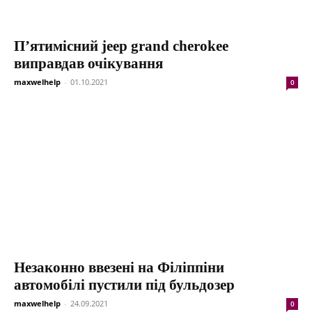
П’ятимісний jeep grand cherokee
виправдав очікування
maxwelhelp
-
01.10.2021
0
Незаконно ввезені на Філіппіни
автомобілі пустили під бульдозер
maxwelhelp
-
24.09.2021
0