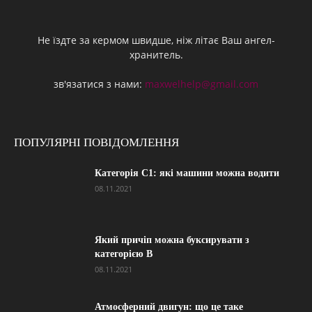
Не їздте за кермом швидше, ніж літає Ваш ангел-
хранитель.
зв'язатися з нами:
maxwelhelp@gmail.com
ПОПУЛЯРНІ ПОВІДОМЛЕННЯ
Категорія С1: які машини можна водити
08.11.2021
Який причіп можна буксирувати з
категорією В
08.11.2021
Атмосферний двигун: що це таке