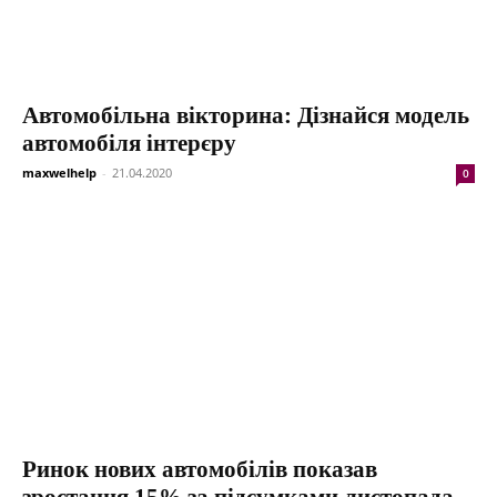
Автомобільна вікторина: Дізнайся модель
автомобіля інтерєру
maxwelhelp
-
21.04.2020
0
Ринок нових автомобілів показав
зростання 15% за підсумками листопада